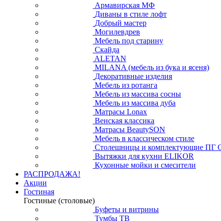
Армавирская МФ
Диваны в стиле лофт
Добрый мастер
Могилевдрев
Мебель под старину
Скайда
ALETAN
MILANA (мебель из бука и ясеня)
Декоративные изделия
Мебель из ротанга
Мебель из массива сосны
Мебель из массива дуба
Матрасы Lonax
Венская классика
Матрасы BeautySON
Мебель в классическом стиле
Столешницы и комплектующие ПГ 
Вытяжки для кухни ELIKOR
Кухонные мойки и смесители
РАСПРОДАЖА!
Акции
Гостиная
Гостиные (столовые)
Буфеты и витрины
Тумбы ТВ