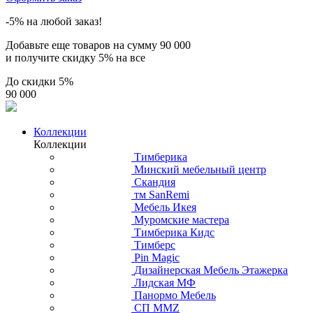
-5% на любой заказ!
Добавьте еще товаров на сумму
90 000
и получите скидку
5% на все
До скидки
5%
90 000
Коллекции
Коллекции
Тимберика
Минский мебельный центр
Скандия
тм SanRemi
Мебель Икея
Муромские мастера
Тимберика Кидс
Тимберс
Pin Magic
Дизайнерская Мебель Этажерка
Лидская МФ
Панормо Мебель
СП ММZ