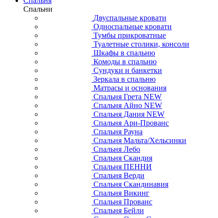
Спальня
Спальни
Двуспальные кровати
Односпальные кровати
Тумбы прикроватные
Туалетные столики, консоли
Шкафы в спальню
Комоды в спальню
Сундуки и банкетки
Зеркала в спальню
Матрасы и основания
Спальня Грета NEW
Спальня Айно NEW
Спальня Дания NEW
Спальня Ари-Прованс
Спальня Рауна
Спальня Мальта/Хельсинки
Спальня Лебо
Спальня Скандия
Спальня ПЕННИ
Спальня Верди
Спальня Скандинавия
Спальня Викинг
Спальня Прованс
Спальня Бейли