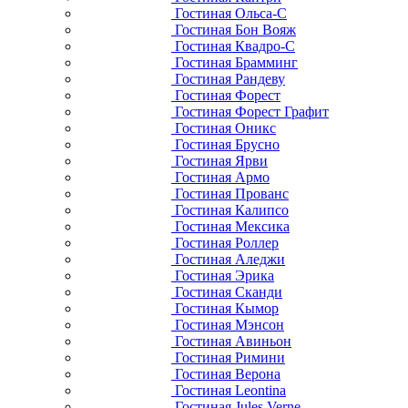
Гостиная Ольса-С
Гостиная Бон Вояж
Гостиная Квадро-С
Гостиная Брамминг
Гостиная Рандеву
Гостиная Форест
Гостиная Форест Графит
Гостиная Оникс
Гостиная Брусно
Гостиная Ярви
Гостиная Армо
Гостиная Прованс
Гостиная Калипсо
Гостиная Мексика
Гостиная Роллер
Гостиная Аледжи
Гостиная Эрика
Гостиная Сканди
Гостиная Кымор
Гостиная Мэнсон
Гостиная Авиньон
Гостиная Римини
Гостиная Верона
Гостиная Leontina
Гостиная Jules Verne