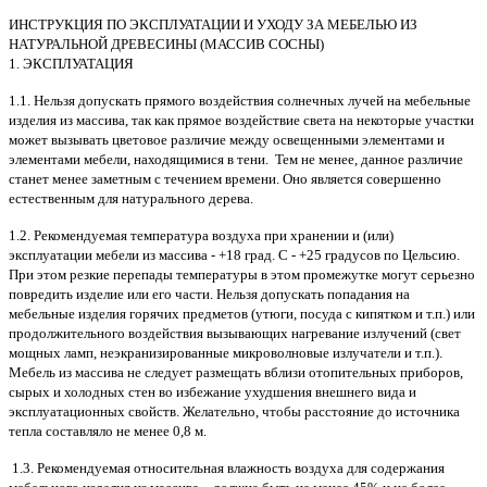
ИНСТРУКЦИЯ ПО ЭКСПЛУАТАЦИИ И УХОДУ ЗА МЕБЕЛЬЮ ИЗ
НАТУРАЛЬНОЙ ДРЕВЕСИНЫ (МАССИВ СОСНЫ)
1. ЭКСПЛУАТАЦИЯ
1.1. Нельзя допускать прямого воздействия солнечных лучей на мебельные
изделия из массива, так как прямое воздействие света на некоторые участки
может вызывать цветовое различие между освещенными элементами и
элементами мебели, находящимися в тени. Тем не менее, данное различие
станет менее заметным с течением времени. Оно является совершенно
естественным для натурального дерева.
1.2. Рекомендуемая температура воздуха при хранении и (или)
эксплуатации мебели из массива - +18 град. С - +25 градусов по Цельсию.
При этом резкие перепады температуры в этом промежутке могут серьезно
повредить изделие или его части. Нельзя допускать попадания на
мебельные изделия горячих предметов (утюги, посуда с кипятком и т.п.) или
продолжительного воздействия вызывающих нагревание излучений (свет
мощных ламп, неэкранизированные микроволновые излучатели и т.п.).
Мебель из массива не следует размещать вблизи отопительных приборов,
сырых и холодных стен во избежание ухудшения внешнего вида и
эксплуатационных свойств. Желательно, чтобы расстояние до источника
тепла составляло не менее 0,8 м.
1.3. Рекомендуемая относительная влажность воздуха для содержания