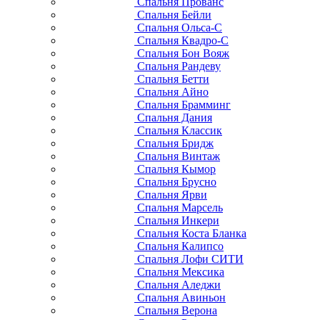
Спальня Прованс
Спальня Бейли
Спальня Ольса-С
Спальня Квадро-С
Спальня Бон Вояж
Спальня Рандеву
Спальня Бетти
Спальня Айно
Спальня Брамминг
Спальня Дания
Спальня Классик
Спальня Бридж
Спальня Винтаж
Спальня Кымор
Спальня Брусно
Спальня Ярви
Спальня Марсель
Спальня Инкери
Спальня Коста Бланка
Спальня Калипсо
Спальня Лофи СИТИ
Спальня Мексика
Спальня Аледжи
Спальня Авиньон
Спальня Верона