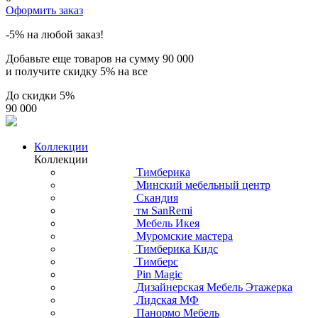
Оформить заказ
-5% на любой заказ!
Добавьте еще товаров на сумму
90 000
и получите скидку
5% на все
До скидки
5%
90 000
Коллекции
Коллекции
Тимберика
Минский мебельный центр
Скандия
тм SanRemi
Мебель Икея
Муромские мастера
Тимберика Кидс
Тимберс
Pin Magic
Дизайнерская Мебель Этажерка
Лидская МФ
Панормо Мебель