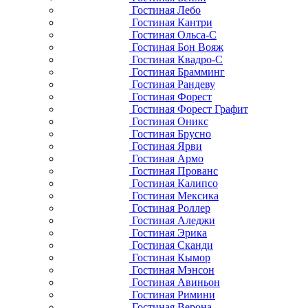
Гостиная Лебо
Гостиная Кантри
Гостиная Ольса-С
Гостиная Бон Вояж
Гостиная Квадро-С
Гостиная Брамминг
Гостиная Рандеву
Гостиная Форест
Гостиная Форест Графит
Гостиная Оникс
Гостиная Брусно
Гостиная Ярви
Гостиная Армо
Гостиная Прованс
Гостиная Калипсо
Гостиная Мексика
Гостиная Роллер
Гостиная Аледжи
Гостиная Эрика
Гостиная Сканди
Гостиная Кымор
Гостиная Мэнсон
Гостиная Авиньон
Гостиная Римини
Гостиная Верона