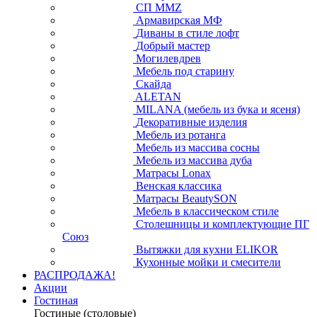
СП ММZ
Армавирская МФ
Диваны в стиле лофт
Добрый мастер
Могилевдрев
Мебель под старину
Скайда
ALETAN
MILANA (мебель из бука и ясеня)
Декоративные изделия
Мебель из ротанга
Мебель из массива сосны
Мебель из массива дуба
Матрасы Lonax
Венская классика
Матрасы BeautySON
Мебель в классическом стиле
Столешницы и комплектующие ПГ
Союз
Вытяжки для кухни ELIKOR
Кухонные мойки и смесители
РАСПРОДАЖА!
Акции
Гостиная
Гостиные (столовые)