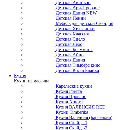
Детская Авиньон
Детская Ари-Прованс
Детская Дания NEW
Детская Пенни
Мебель для детской Скандия
Детская Хельсинки
Детская Классик
Детская Сиело
Детская Лебо
Детская Брамминг
Детская Айно
Детская Дания
Детская Тимберс кидс
Детская Коста Бланка
Кухня
Кухни из массива
Карельские кухни
Кухня Гретта
Кухня Прованс
Кухня Анюта
Кухня ВАЛЕНСИЯ RED
Кухни Timberika
Кухня Валенсия (Барселона)
Кухня Скайда-1
Кухня Скайда-2