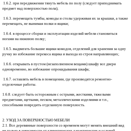
1.6.2. при передвижении тянуть мебель по полу (следует приподнимать
предмет над поверхностью пола);
1.6.3. перемещать тумбы, комоды и столы удерживая их за крышки, а также
перемещать, не вынимая полки и ящики;
1.6.4. в процессе сборки и эксплуатации изделий мебели становиться
ногами на нижнюю полку;
1.6.5. выдвигать большие ящики комодов, отделений для хранения за одну
ручку во избежание перекоса ящика и выхода из строя направляющих;
1.6.6. открывать в пустом (незаполненном вещами) шкафу все двери
одновременно, во избежание опрокидывания шкафа;
1.6.7. оставлять мебель в помещении, где производятся ремонтно-
отделочные работы.
1.6.8. следует быть осторожным с острыми, жесткими, тяжелыми
предметами, щетками, песком, металлическими изделиями и т.п.,
способными повредить отделанную поверхность.
2. УХОД ЗА ПОВЕРХНОСТЬЮ МЕБЕЛИ
2.1. Все деревянные поверхности со временем могут менять внешний вид
не только в зависимости от климатических характеристик и условий