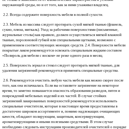
окружающей среды, но и от того, как за ними ухаживал владелец.
2.2. Всегда содержите поверхность мебели в полной сухости.
2.3. Мебель из массива следует протирать сухой мягкой тканью (фланель,
сукно, плюш, миткаль). Уход за рабочими поверхностями (письменные,
журнальные столы) как правило, должен осуществляться мягкой влажной
тканью, поролоновой губкой или специальными щетками, возможно с
применением соответствующих моющих средств. 2.4. Поверхности мебели
покрытые лаком рекомендуется освежать специальным жидким составом
«Полироль для мебели с воском» не реже одного раза в месяц.
2.5. Поверхность зеркал и стекол следует протирать мягкой тканью, для
удаления загрязнений рекомендуется применять специальные средства.
2.6. Рекомендуется очистить любую часть мебели как можно скорее после
того, как она испачкалась. Если вы оставляете загрязнение на некоторое
время, то заметно повышается опасность образования разводов, пятен и
повреждений мебельных изделий и их частей. В случае стойких
загрязнений лакированных поверхностей рекомендуется использовать
специальные очистители, которые в настоящее время предоставлены в
достаточно широком ассортименте и, помимо надлежащих очищающих
качеств, обладают полирующим, защитным, консервирующим,
ароматизирующими и иными полезными средствами. В этом случае
необходимо следовать инструкциям производителей очистителей о порядке