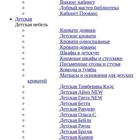
Викинг кабинет
Добрый мастер библиотека
Кабинет Прованс
Детская
Детская мебель
Кровати домики
Детские кровати
Кровати односпальные
Кровати-диваны
Шкафы в детскую
Книжные шкафы и стеллажи
Письменные столы и стулья
Комоды и тумбы
Матрасы и основания для детских
кроватей
Детская Тимберика Кидс
Детская Айно NEW
Детская Грета NEW
Детская Бетти
Детская Рандеву
Детская Ольса-С
Детская Бейли
Детская Рауна
Детская Бридж
Детская Кымор