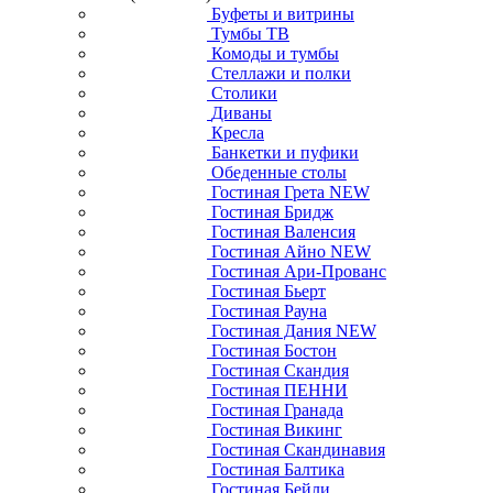
Буфеты и витрины
Тумбы ТВ
Комоды и тумбы
Стеллажи и полки
Столики
Диваны
Кресла
Банкетки и пуфики
Обеденные столы
Гостиная Грета NEW
Гостиная Бридж
Гостиная Валенсия
Гостиная Айно NEW
Гостиная Ари-Прованс
Гостиная Бьерт
Гостиная Рауна
Гостиная Дания NEW
Гостиная Бостон
Гостиная Скандия
Гостиная ПЕННИ
Гостиная Гранада
Гостиная Викинг
Гостиная Скандинавия
Гостиная Балтика
Гостиная Бейли