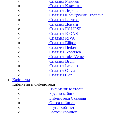
Спальня Римини
Спальня Классика
Спальня Лирона
Спальня Французкий Прованс
Спальня Балтика
Спальня Доната
Спальня ECLIPSE
Спальня ICONS
Спальня RIVA
Спальня Ellipse
Спальня Berber
Спальня Andersen
Спальня Jules Verne
Спальня Bruni
Спальня Leontina
Спальня Olivia
Спальня Odri
Кабинеты
Кабинеты и библиотеки
Письменные столы
Брусно кабинет
Библиотека Скандия
Ольса кабинет
Рауна кабинет
Бостон кабинет