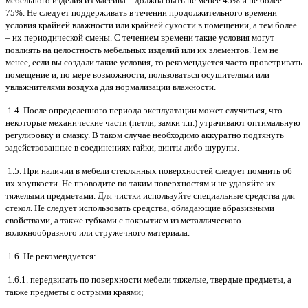
мебельного изделия из массива – должна быть не менее 45% и не более
75%. Не следует поддерживать в течении продолжительного времени
условия крайней влажности или крайней сухости в помещении, а тем более
– их периодической смены. С течением времени такие условия могут
повлиять на целостность мебельных изделий или их элементов. Тем не
менее, если вы создали такие условия, то рекомендуется часто проветривать
помещение и, по мере возможности, пользоваться осушителями или
увлажнителями воздуха для нормализации влажности.
1.4. После определенного периода эксплуатации может случиться, что
некоторые механические части (петли, замки т.п.) утрачивают оптимальную
регулировку и смазку. В таком случае необходимо аккуратно подтянуть
задействованные в соединениях гайки, винты либо шурупы.
1.5. При наличии в мебели стеклянных поверхностей следует помнить об
их хрупкости. Не проводите по таким поверхностям и не ударяйте их
тяжелыми предметами. Для чистки используйте специальные средства для
стекол. Не следует использовать средства, обладающие абразивными
свойствами, а также губками с покрытием из металлического
волокнообразного или стружечного материала.
1.6. Не рекомендуется:
1.6.1. передвигать по поверхности мебели тяжелые, твердые предметы, а
также предметы с острыми краями;