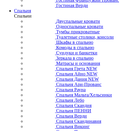
Гостиная Французкий Прованс
Гостиная Верди
Спальня
Спальни
Двуспальные кровати
Односпальные кровати
Тумбы прикроватные
Туалетные столики, консоли
Шкафы в спальню
Комоды в спальню
Сундуки и банкетки
Зеркала в спальню
Матрасы и основания
Спальня Грета NEW
Спальня Айно NEW
Спальня Дания NEW
Спальня Ари-Прованс
Спальня Рауна
Спальня Мальта/Хельсинки
Спальня Лебо
Спальня Скандия
Спальня ПЕННИ
Спальня Верди
Спальня Скандинавия
Спальня Викинг