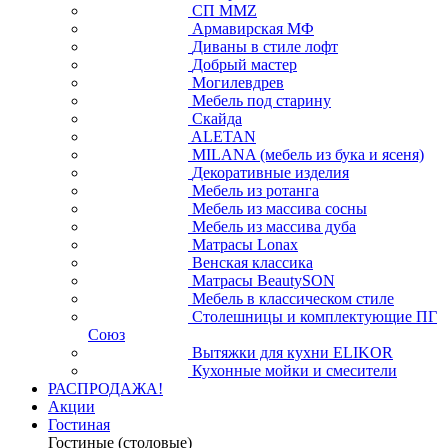
СП ММZ
Армавирская МФ
Диваны в стиле лофт
Добрый мастер
Могилевдрев
Мебель под старину
Скайда
ALETAN
MILANA (мебель из бука и ясеня)
Декоративные изделия
Мебель из ротанга
Мебель из массива сосны
Мебель из массива дуба
Матрасы Lonax
Венская классика
Матрасы BeautySON
Мебель в классическом стиле
Столешницы и комплектующие ПГ
Союз
Вытяжки для кухни ELIKOR
Кухонные мойки и смесители
РАСПРОДАЖА!
Акции
Гостиная
Гостиные (столовые)