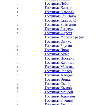
Гостиная Лебо
Гостиная Кантри
Гостиная Ольса-С
Гостиная Бон Вояж
Гостиная Квадро-С
Гостиная Брамминг
Гостиная Рандеву
Гостиная Форест
Гостиная Форест Графит
Гостиная Оникс
Гостиная Брусно
Гостиная Ярви
Гостиная Армо
Гостиная Прованс
Гостиная Калипсо
Гостиная Мексика
Гостиная Роллер
Гостиная Аледжи
Гостиная Эрика
Гостиная Сканди
Гостиная Кымор
Гостиная Мэнсон
Гостиная Авиньон
Гостиная Римини
Гостиная Верона