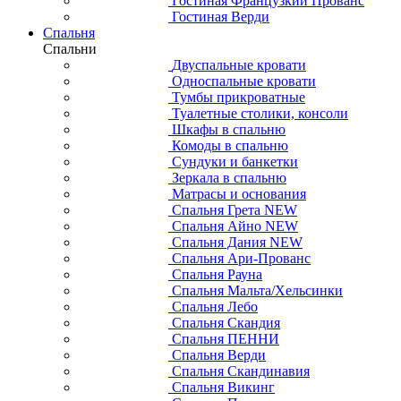
Гостиная Французкий Прованс
Гостиная Верди
Спальня
Спальни
Двуспальные кровати
Односпальные кровати
Тумбы прикроватные
Туалетные столики, консоли
Шкафы в спальню
Комоды в спальню
Сундуки и банкетки
Зеркала в спальню
Матрасы и основания
Спальня Грета NEW
Спальня Айно NEW
Спальня Дания NEW
Спальня Ари-Прованс
Спальня Рауна
Спальня Мальта/Хельсинки
Спальня Лебо
Спальня Скандия
Спальня ПЕННИ
Спальня Верди
Спальня Скандинавия
Спальня Викинг