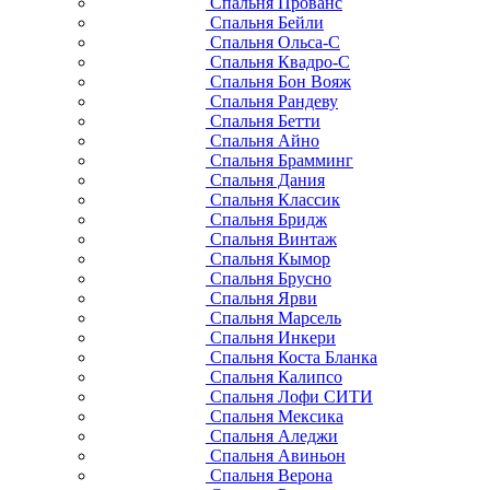
Спальня Прованс
Спальня Бейли
Спальня Ольса-С
Спальня Квадро-С
Спальня Бон Вояж
Спальня Рандеву
Спальня Бетти
Спальня Айно
Спальня Брамминг
Спальня Дания
Спальня Классик
Спальня Бридж
Спальня Винтаж
Спальня Кымор
Спальня Брусно
Спальня Ярви
Спальня Марсель
Спальня Инкери
Спальня Коста Бланка
Спальня Калипсо
Спальня Лофи СИТИ
Спальня Мексика
Спальня Аледжи
Спальня Авиньон
Спальня Верона