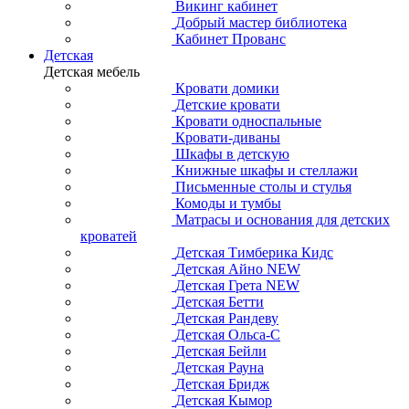
Викинг кабинет
Добрый мастер библиотека
Кабинет Прованс
Детская
Детская мебель
Кровати домики
Детские кровати
Кровати односпальные
Кровати-диваны
Шкафы в детскую
Книжные шкафы и стеллажи
Письменные столы и стулья
Комоды и тумбы
Матрасы и основания для детских
кроватей
Детская Тимберика Кидс
Детская Айно NEW
Детская Грета NEW
Детская Бетти
Детская Рандеву
Детская Ольса-С
Детская Бейли
Детская Рауна
Детская Бридж
Детская Кымор