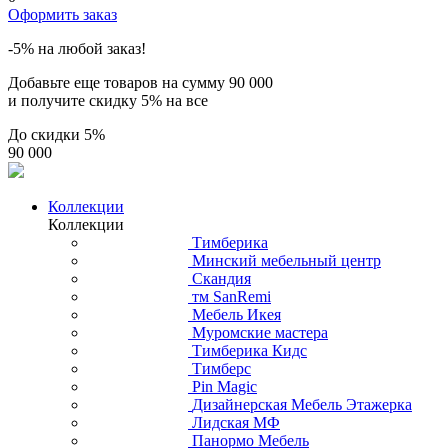
Оформить заказ
-5% на любой заказ!
Добавьте еще товаров на сумму
90 000
и получите скидку
5% на все
До скидки
5%
90 000
Коллекции
Коллекции
Тимберика
Минский мебельный центр
Скандия
тм SanRemi
Мебель Икея
Муромские мастера
Тимберика Кидс
Тимберс
Pin Magic
Дизайнерская Мебель Этажерка
Лидская МФ
Панормо Мебель