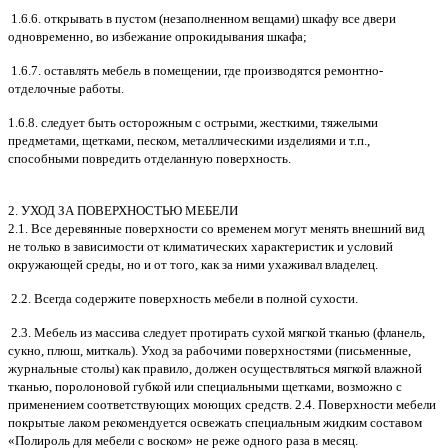
1.6.6. открывать в пустом (незаполненном вещами) шкафу все двери
одновременно, во избежание опрокидывания шкафа;
1.6.7. оставлять мебель в помещении, где производятся ремонтно-
отделочные работы.
1.6.8. следует быть осторожным с острыми, жесткими, тяжелыми
предметами, щетками, песком, металлическими изделиями и т.п.,
способными повредить отделанную поверхность.
2. УХОД ЗА ПОВЕРХНОСТЬЮ МЕБЕЛИ
2.1. Все деревянные поверхности со временем могут менять внешний вид
не только в зависимости от климатических характеристик и условий
окружающей среды, но и от того, как за ними ухаживал владелец.
2.2. Всегда содержите поверхность мебели в полной сухости.
2.3. Мебель из массива следует протирать сухой мягкой тканью (фланель,
сукно, плюш, миткаль). Уход за рабочими поверхностями (письменные,
журнальные столы) как правило, должен осуществляться мягкой влажной
тканью, поролоновой губкой или специальными щетками, возможно с
применением соответствующих моющих средств. 2.4. Поверхности мебели
покрытые лаком рекомендуется освежать специальным жидким составом
«Полироль для мебели с воском» не реже одного раза в месяц.