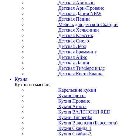
Детская Авиньон
Детская Ари-Прованс
Детская Дания NEW
Детская Пенни
Мебель для детской Скандия
Детская Хельсинки
Детская Классик
Детская Сиело
Детская Лебо
Детская Брамминг
Детская Айно
Детская Дания
Детская Тимберс кидс
Детская Коста Бланка
Кухня
Кухни из массива
Карельские кухни
Кухня Гретта
Кухня Прованс
Кухня Анюта
Кухня ВАЛЕНСИЯ RED
Кухни Timberika
Кухня Валенсия (Барселона)
Кухня Скайда-1
Кухня Скайда-2