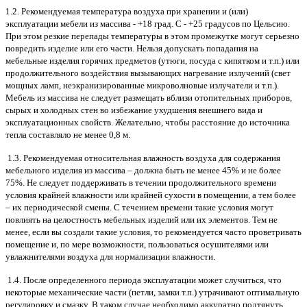
1.2. Рекомендуемая температура воздуха при хранении и (или)
эксплуатации мебели из массива - +18 град. С - +25 градусов по Цельсию.
При этом резкие перепады температуры в этом промежутке могут серьезно
повредить изделие или его части. Нельзя допускать попадания на
мебельные изделия горячих предметов (утюги, посуда с кипятком и т.п.) или
продолжительного воздействия вызывающих нагревание излучений (свет
мощных ламп, неэкранизированные микроволновые излучатели и т.п.).
Мебель из массива не следует размещать вблизи отопительных приборов,
сырых и холодных стен во избежание ухудшения внешнего вида и
эксплуатационных свойств. Желательно, чтобы расстояние до источника
тепла составляло не менее 0,8 м.
1.3. Рекомендуемая относительная влажность воздуха для содержания
мебельного изделия из массива – должна быть не менее 45% и не более
75%. Не следует поддерживать в течении продолжительного времени
условия крайней влажности или крайней сухости в помещении, а тем более
– их периодической смены. С течением времени такие условия могут
повлиять на целостность мебельных изделий или их элементов. Тем не
менее, если вы создали такие условия, то рекомендуется часто проветривать
помещение и, по мере возможности, пользоваться осушителями или
увлажнителями воздуха для нормализации влажности.
1.4. После определенного периода эксплуатации может случиться, что
некоторые механические части (петли, замки т.п.) утрачивают оптимальную
регулировку и смазку. В таком случае необходимо аккуратно подтянуть