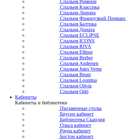
Спальня Римини
Спальня Классика
Спальня Лирона
Спальня Французкий Прованс
Спальня Балтика
Спальня Доната
Спальня ECLIPSE
Спальня ICONS
Спальня RIVA
Спальня Ellipse
Спальня Berber
Спальня Andersen
Спальня Jules Verne
Спальня Bruni
Спальня Leontina
Спальня Olivia
Спальня Odri
Кабинеты
Кабинеты и библиотеки
Письменные столы
Брусно кабинет
Библиотека Скандия
Ольса кабинет
Рауна кабинет
Бостон кабинет