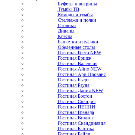
Буфеты и витрины
Тумбы ТВ
Комоды и тумбы
Стеллажи и полки
Столики
Диваны
Кресла
Банкетки и пуфики
Обеденные столы
Гостиная Грета NEW
Гостиная Бридж
Гостиная Валенсия
Гостиная Айно NEW
Гостиная Ари-Прованс
Гостиная Бьерт
Гостиная Рауна
Гостиная Дания NEW
Гостиная Бостон
Гостиная Скандия
Гостиная ПЕННИ
Гостиная Гранада
Гостиная Викинг
Гостиная Скандинавия
Гостиная Балтика
Гостиная Бейли