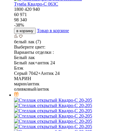
Тумба Квадро-С 063С
1800
420
940
60 971
98 340
-
38
%
Товар в корзине
в корзину
белый лак (7)
Выберите цвет:
Варианты отделки :
Белый лак
Белый лак+антик 24
Блэк
Серый 7042+Антик 24
МАРИН
марин/антик
оливковый/антик