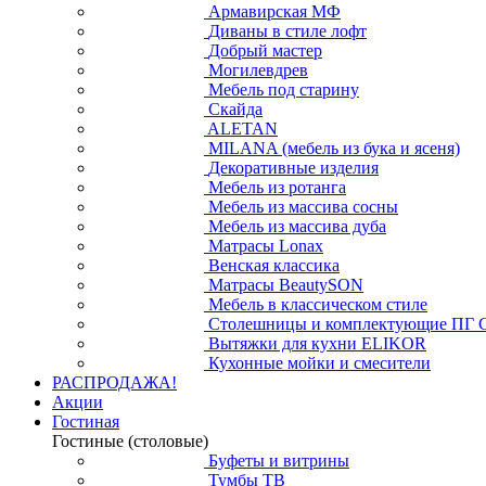
Армавирская МФ
Диваны в стиле лофт
Добрый мастер
Могилевдрев
Мебель под старину
Скайда
ALETAN
MILANA (мебель из бука и ясеня)
Декоративные изделия
Мебель из ротанга
Мебель из массива сосны
Мебель из массива дуба
Матрасы Lonax
Венская классика
Матрасы BeautySON
Мебель в классическом стиле
Столешницы и комплектующие ПГ 
Вытяжки для кухни ELIKOR
Кухонные мойки и смесители
РАСПРОДАЖА!
Акции
Гостиная
Гостиные (столовые)
Буфеты и витрины
Тумбы ТВ