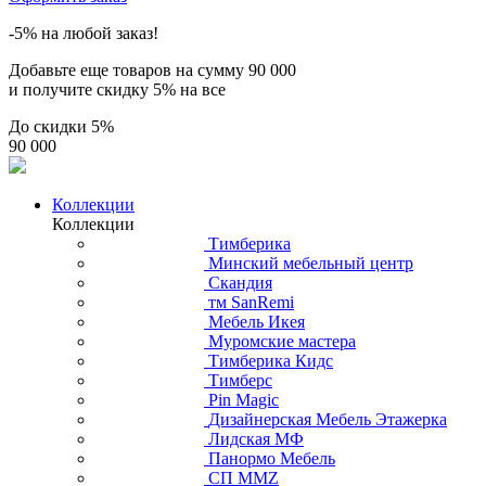
-5% на любой заказ!
Добавьте еще товаров на сумму
90 000
и получите скидку
5% на все
До скидки
5%
90 000
Коллекции
Коллекции
Тимберика
Минский мебельный центр
Скандия
тм SanRemi
Мебель Икея
Муромские мастера
Тимберика Кидс
Тимберс
Pin Magic
Дизайнерская Мебель Этажерка
Лидская МФ
Панормо Мебель
СП ММZ