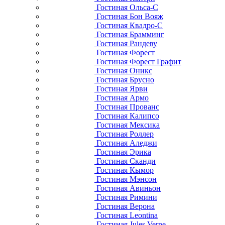
Гостиная Ольса-С
Гостиная Бон Вояж
Гостиная Квадро-С
Гостиная Брамминг
Гостиная Рандеву
Гостиная Форест
Гостиная Форест Графит
Гостиная Оникс
Гостиная Брусно
Гостиная Ярви
Гостиная Армо
Гостиная Прованс
Гостиная Калипсо
Гостиная Мексика
Гостиная Роллер
Гостиная Аледжи
Гостиная Эрика
Гостиная Сканди
Гостиная Кымор
Гостиная Мэнсон
Гостиная Авиньон
Гостиная Римини
Гостиная Верона
Гостиная Leontina
Гостиная Jules Verne