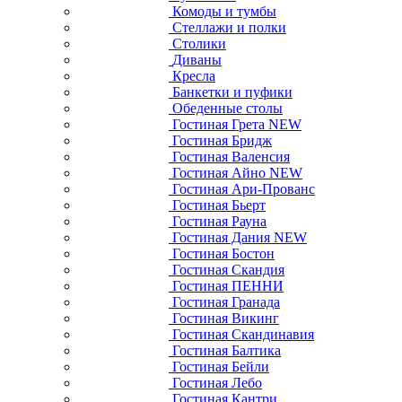
Комоды и тумбы
Стеллажи и полки
Столики
Диваны
Кресла
Банкетки и пуфики
Обеденные столы
Гостиная Грета NEW
Гостиная Бридж
Гостиная Валенсия
Гостиная Айно NEW
Гостиная Ари-Прованс
Гостиная Бьерт
Гостиная Рауна
Гостиная Дания NEW
Гостиная Бостон
Гостиная Скандия
Гостиная ПЕННИ
Гостиная Гранада
Гостиная Викинг
Гостиная Скандинавия
Гостиная Балтика
Гостиная Бейли
Гостиная Лебо
Гостиная Кантри