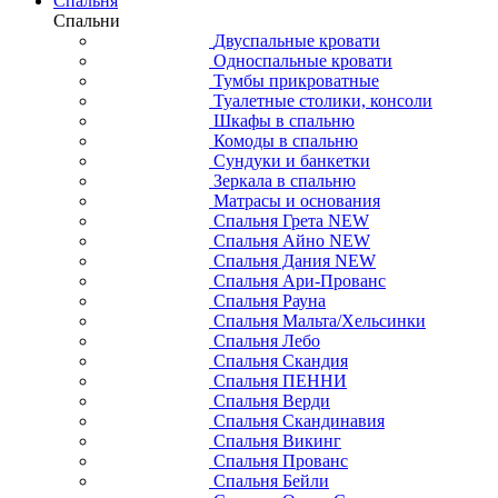
Спальня
Спальни
Двуспальные кровати
Односпальные кровати
Тумбы прикроватные
Туалетные столики, консоли
Шкафы в спальню
Комоды в спальню
Сундуки и банкетки
Зеркала в спальню
Матрасы и основания
Спальня Грета NEW
Спальня Айно NEW
Спальня Дания NEW
Спальня Ари-Прованс
Спальня Рауна
Спальня Мальта/Хельсинки
Спальня Лебо
Спальня Скандия
Спальня ПЕННИ
Спальня Верди
Спальня Скандинавия
Спальня Викинг
Спальня Прованс
Спальня Бейли