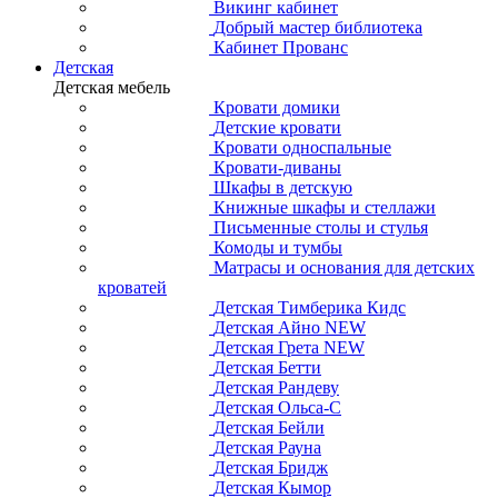
Викинг кабинет
Добрый мастер библиотека
Кабинет Прованс
Детская
Детская мебель
Кровати домики
Детские кровати
Кровати односпальные
Кровати-диваны
Шкафы в детскую
Книжные шкафы и стеллажи
Письменные столы и стулья
Комоды и тумбы
Матрасы и основания для детских
кроватей
Детская Тимберика Кидс
Детская Айно NEW
Детская Грета NEW
Детская Бетти
Детская Рандеву
Детская Ольса-С
Детская Бейли
Детская Рауна
Детская Бридж
Детская Кымор