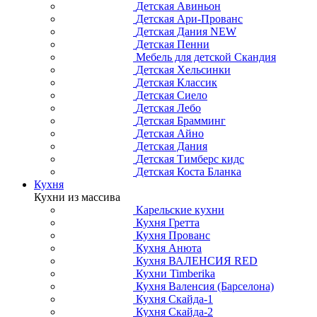
Детская Авиньон
Детская Ари-Прованс
Детская Дания NEW
Детская Пенни
Мебель для детской Скандия
Детская Хельсинки
Детская Классик
Детская Сиело
Детская Лебо
Детская Брамминг
Детская Айно
Детская Дания
Детская Тимберс кидс
Детская Коста Бланка
Кухня
Кухни из массива
Карельские кухни
Кухня Гретта
Кухня Прованс
Кухня Анюта
Кухня ВАЛЕНСИЯ RED
Кухни Timberika
Кухня Валенсия (Барселона)
Кухня Скайда-1
Кухня Скайда-2