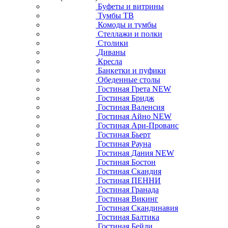
Буфеты и витрины
Тумбы ТВ
Комоды и тумбы
Стеллажи и полки
Столики
Диваны
Кресла
Банкетки и пуфики
Обеденные столы
Гостиная Грета NEW
Гостиная Бридж
Гостиная Валенсия
Гостиная Айно NEW
Гостиная Ари-Прованс
Гостиная Бьерт
Гостиная Рауна
Гостиная Дания NEW
Гостиная Бостон
Гостиная Скандия
Гостиная ПЕННИ
Гостиная Гранада
Гостиная Викинг
Гостиная Скандинавия
Гостиная Балтика
Гостиная Бейли