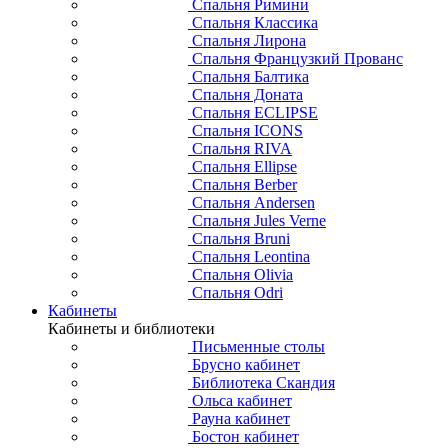
Спальня Римини
Спальня Классика
Спальня Лирона
Спальня Французкий Прованс
Спальня Балтика
Спальня Доната
Спальня ECLIPSE
Спальня ICONS
Спальня RIVA
Спальня Ellipse
Спальня Berber
Спальня Andersen
Спальня Jules Verne
Спальня Bruni
Спальня Leontina
Спальня Olivia
Спальня Odri
Кабинеты
Кабинеты и библиотеки
Письменные столы
Брусно кабинет
Библиотека Скандия
Ольса кабинет
Рауна кабинет
Бостон кабинет