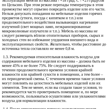
эксплуатации мебели из массива - +18 град. С - +25 градусов
по Цельсию. При этом резкие перепады температуры в этом
промежутке могут серьезно повредить изделие или его части.
Нельзя допускать попадания на мебельные изделия горячих
предметов (утюги, посуда с кипятком и т.п.) или
продолжительного воздействия вызывающих нагревание
излучений (свет мощных ламп, неэкранизированные
микроволновые излучатели и т.п.). Мебель из массива не
следует размещать вблизи отопительных приборов, сырых и
холодных стен во избежание ухудшения внешнего вида и
эксплуатационных свойств. Желательно, чтобы расстояние до
источника тепла составляло не менее 0,8 м.
1.3. Рекомендуемая относительная влажность воздуха для
содержания мебельного изделия из массива – должна быть не
менее 45% и не более 75%. Не следует поддерживать в
течении продолжительного времени условия крайней
влажности или крайней сухости в помещении, а тем более –
их периодической смены. С течением времени такие условия
могут повлиять на целостность мебельных изделий или их
элементов. Тем не менее, если вы создали такие условия, то
рекомендуется часто проветривать помещение и, по мере
возможности, пользоваться осушителями или увлажнителями
воздуха для нормализации влажности.
1.4. После определенного периода эксплуатации может