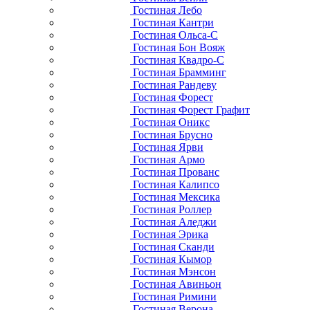
Гостиная Лебо
Гостиная Кантри
Гостиная Ольса-С
Гостиная Бон Вояж
Гостиная Квадро-С
Гостиная Брамминг
Гостиная Рандеву
Гостиная Форест
Гостиная Форест Графит
Гостиная Оникс
Гостиная Брусно
Гостиная Ярви
Гостиная Армо
Гостиная Прованс
Гостиная Калипсо
Гостиная Мексика
Гостиная Роллер
Гостиная Аледжи
Гостиная Эрика
Гостиная Сканди
Гостиная Кымор
Гостиная Мэнсон
Гостиная Авиньон
Гостиная Римини
Гостиная Верона