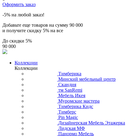
Оформить заказ
-5% на любой заказ!
Добавьте еще товаров на сумму
90 000
и получите скидку
5% на все
До скидки
5%
90 000
Коллекции
Коллекции
Тимберика
Минский мебельный центр
Скандия
тм SanRemi
Мебель Икея
Муромские мастера
Тимберика Кидс
Тимберс
Pin Magic
Дизайнерская Мебель Этажерка
Лидская МФ
Панормо Мебель