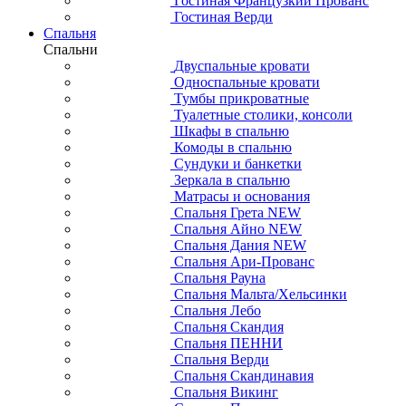
Гостиная Французкий Прованс
Гостиная Верди
Спальня
Спальни
Двуспальные кровати
Односпальные кровати
Тумбы прикроватные
Туалетные столики, консоли
Шкафы в спальню
Комоды в спальню
Сундуки и банкетки
Зеркала в спальню
Матрасы и основания
Спальня Грета NEW
Спальня Айно NEW
Спальня Дания NEW
Спальня Ари-Прованс
Спальня Рауна
Спальня Мальта/Хельсинки
Спальня Лебо
Спальня Скандия
Спальня ПЕННИ
Спальня Верди
Спальня Скандинавия
Спальня Викинг