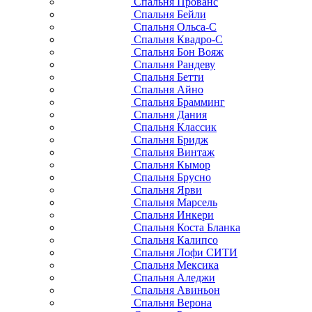
Спальня Прованс
Спальня Бейли
Спальня Ольса-С
Спальня Квадро-С
Спальня Бон Вояж
Спальня Рандеву
Спальня Бетти
Спальня Айно
Спальня Брамминг
Спальня Дания
Спальня Классик
Спальня Бридж
Спальня Винтаж
Спальня Кымор
Спальня Брусно
Спальня Ярви
Спальня Марсель
Спальня Инкери
Спальня Коста Бланка
Спальня Калипсо
Спальня Лофи СИТИ
Спальня Мексика
Спальня Аледжи
Спальня Авиньон
Спальня Верона