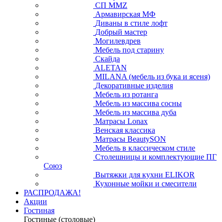
СП ММZ
Армавирская МФ
Диваны в стиле лофт
Добрый мастер
Могилевдрев
Мебель под старину
Скайда
ALETAN
MILANA (мебель из бука и ясеня)
Декоративные изделия
Мебель из ротанга
Мебель из массива сосны
Мебель из массива дуба
Матрасы Lonax
Венская классика
Матрасы BeautySON
Мебель в классическом стиле
Столешницы и комплектующие ПГ
Союз
Вытяжки для кухни ELIKOR
Кухонные мойки и смесители
РАСПРОДАЖА!
Акции
Гостиная
Гостиные (столовые)