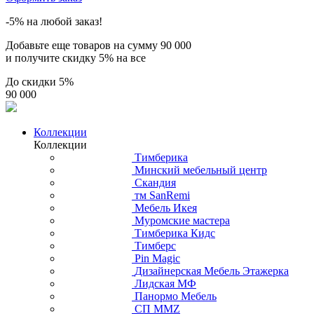
-5% на любой заказ!
Добавьте еще товаров на сумму
90 000
и получите скидку
5% на все
До скидки
5%
90 000
Коллекции
Коллекции
Тимберика
Минский мебельный центр
Скандия
тм SanRemi
Мебель Икея
Муромские мастера
Тимберика Кидс
Тимберс
Pin Magic
Дизайнерская Мебель Этажерка
Лидская МФ
Панормо Мебель
СП ММZ