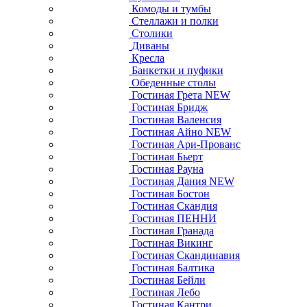
Комоды и тумбы
Стеллажи и полки
Столики
Диваны
Кресла
Банкетки и пуфики
Обеденные столы
Гостиная Грета NEW
Гостиная Бридж
Гостиная Валенсия
Гостиная Айно NEW
Гостиная Ари-Прованс
Гостиная Бьерт
Гостиная Рауна
Гостиная Дания NEW
Гостиная Бостон
Гостиная Скандия
Гостиная ПЕННИ
Гостиная Гранада
Гостиная Викинг
Гостиная Скандинавия
Гостиная Балтика
Гостиная Бейли
Гостиная Лебо
Гостиная Кантри