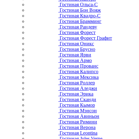
Гостиная Ольса-С
Гостиная Бон Вояж
Гостиная Квадро-С
Гостиная Брамминг
Гостиная Рандеву
Гостиная Форест
Гостиная Форест Графит
Гостиная Оникс
Гостиная Брусно
Гостиная Ярви
Гостиная Армо
Гостиная Прованс
Гостиная Калипсо
Гостиная Мексика
Гостиная Роллер
Гостиная Аледжи
Гостиная Эрика
Гостиная Сканди
Гостиная Кымор
Гостиная Мэнсон
Гостиная Авиньон
Гостиная Римини
Гостиная Верона
Гостиная Leontina
Гостиная Jules Verne