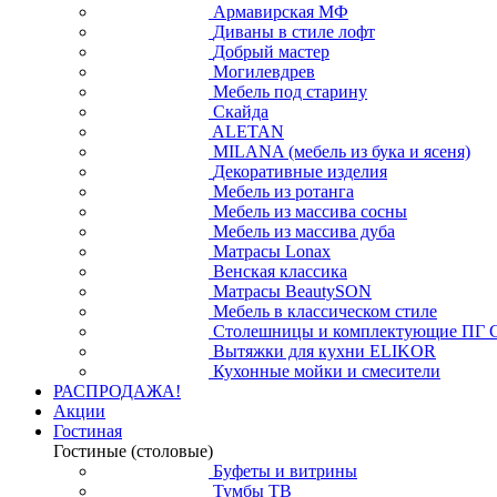
Армавирская МФ
Диваны в стиле лофт
Добрый мастер
Могилевдрев
Мебель под старину
Скайда
ALETAN
MILANA (мебель из бука и ясеня)
Декоративные изделия
Мебель из ротанга
Мебель из массива сосны
Мебель из массива дуба
Матрасы Lonax
Венская классика
Матрасы BeautySON
Мебель в классическом стиле
Столешницы и комплектующие ПГ 
Вытяжки для кухни ELIKOR
Кухонные мойки и смесители
РАСПРОДАЖА!
Акции
Гостиная
Гостиные (столовые)
Буфеты и витрины
Тумбы ТВ