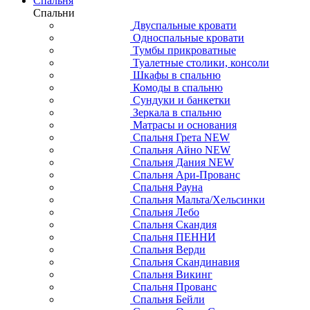
Спальня
Спальни
Двуспальные кровати
Односпальные кровати
Тумбы прикроватные
Туалетные столики, консоли
Шкафы в спальню
Комоды в спальню
Сундуки и банкетки
Зеркала в спальню
Матрасы и основания
Спальня Грета NEW
Спальня Айно NEW
Спальня Дания NEW
Спальня Ари-Прованс
Спальня Рауна
Спальня Мальта/Хельсинки
Спальня Лебо
Спальня Скандия
Спальня ПЕННИ
Спальня Верди
Спальня Скандинавия
Спальня Викинг
Спальня Прованс
Спальня Бейли