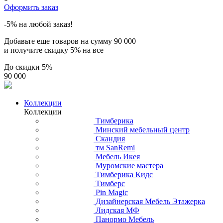
Оформить заказ
-5% на любой заказ!
Добавьте еще товаров на сумму
90 000
и получите скидку
5% на все
До скидки
5%
90 000
Коллекции
Коллекции
Тимберика
Минский мебельный центр
Скандия
тм SanRemi
Мебель Икея
Муромские мастера
Тимберика Кидс
Тимберс
Pin Magic
Дизайнерская Мебель Этажерка
Лидская МФ
Панормо Мебель