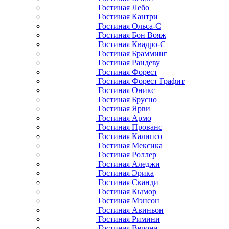
Гостиная Лебо
Гостиная Кантри
Гостиная Ольса-С
Гостиная Бон Вояж
Гостиная Квадро-С
Гостиная Брамминг
Гостиная Рандеву
Гостиная Форест
Гостиная Форест Графит
Гостиная Оникс
Гостиная Брусно
Гостиная Ярви
Гостиная Армо
Гостиная Прованс
Гостиная Калипсо
Гостиная Мексика
Гостиная Роллер
Гостиная Аледжи
Гостиная Эрика
Гостиная Сканди
Гостиная Кымор
Гостиная Мэнсон
Гостиная Авиньон
Гостиная Римини
Гостиная Верона