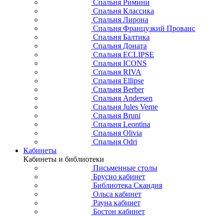
Спальня Римини
Спальня Классика
Спальня Лирона
Спальня Французкий Прованс
Спальня Балтика
Спальня Доната
Спальня ECLIPSE
Спальня ICONS
Спальня RIVA
Спальня Ellipse
Спальня Berber
Спальня Andersen
Спальня Jules Verne
Спальня Bruni
Спальня Leontina
Спальня Olivia
Спальня Odri
Кабинеты
Кабинеты и библиотеки
Письменные столы
Брусно кабинет
Библиотека Скандия
Ольса кабинет
Рауна кабинет
Бостон кабинет