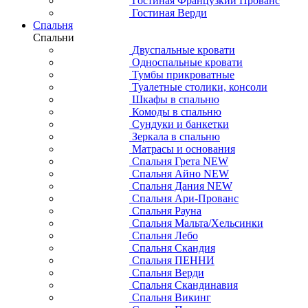
Гостиная Французкий Прованс
Гостиная Верди
Спальня
Спальни
Двуспальные кровати
Односпальные кровати
Тумбы прикроватные
Туалетные столики, консоли
Шкафы в спальню
Комоды в спальню
Сундуки и банкетки
Зеркала в спальню
Матрасы и основания
Спальня Грета NEW
Спальня Айно NEW
Спальня Дания NEW
Спальня Ари-Прованс
Спальня Рауна
Спальня Мальта/Хельсинки
Спальня Лебо
Спальня Скандия
Спальня ПЕННИ
Спальня Верди
Спальня Скандинавия
Спальня Викинг