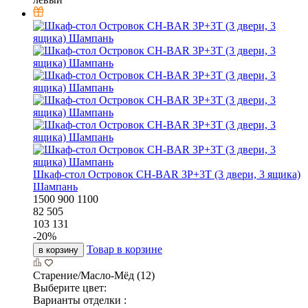
Шкаф-стол Островок CH-BAR 3P+3T (3 двери, 3 ящика)
Шампань
1500
900
1100
82 505
103 131
-
20
%
Товар в корзине
в корзину
Старение/Масло-Мёд (12)
Выберите цвет:
Варианты отделки :