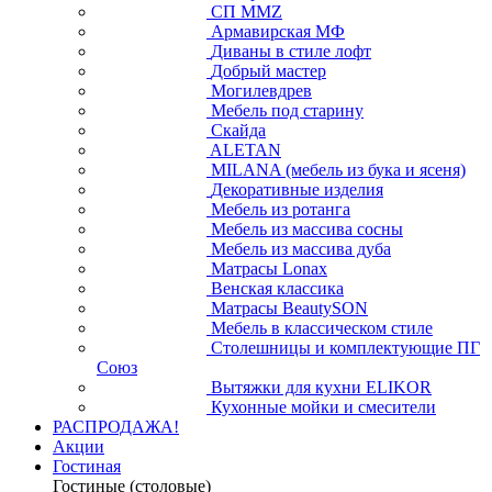
СП ММZ
Армавирская МФ
Диваны в стиле лофт
Добрый мастер
Могилевдрев
Мебель под старину
Скайда
ALETAN
MILANA (мебель из бука и ясеня)
Декоративные изделия
Мебель из ротанга
Мебель из массива сосны
Мебель из массива дуба
Матрасы Lonax
Венская классика
Матрасы BeautySON
Мебель в классическом стиле
Столешницы и комплектующие ПГ
Союз
Вытяжки для кухни ELIKOR
Кухонные мойки и смесители
РАСПРОДАЖА!
Акции
Гостиная
Гостиные (столовые)