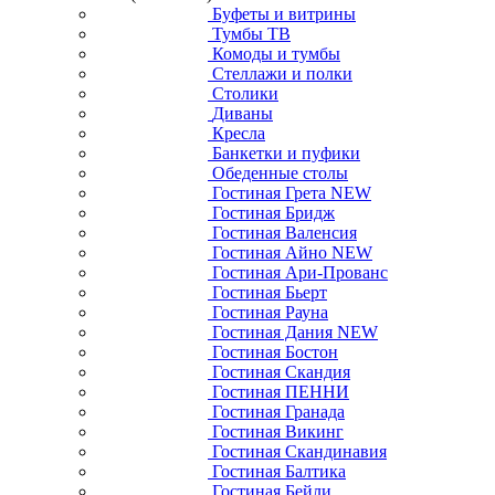
Буфеты и витрины
Тумбы ТВ
Комоды и тумбы
Стеллажи и полки
Столики
Диваны
Кресла
Банкетки и пуфики
Обеденные столы
Гостиная Грета NEW
Гостиная Бридж
Гостиная Валенсия
Гостиная Айно NEW
Гостиная Ари-Прованс
Гостиная Бьерт
Гостиная Рауна
Гостиная Дания NEW
Гостиная Бостон
Гостиная Скандия
Гостиная ПЕННИ
Гостиная Гранада
Гостиная Викинг
Гостиная Скандинавия
Гостиная Балтика
Гостиная Бейли