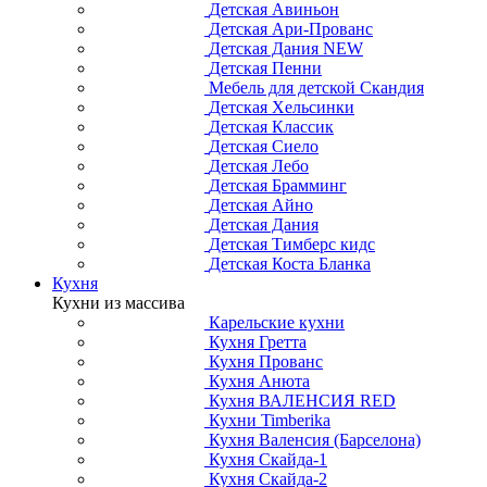
Детская Авиньон
Детская Ари-Прованс
Детская Дания NEW
Детская Пенни
Мебель для детской Скандия
Детская Хельсинки
Детская Классик
Детская Сиело
Детская Лебо
Детская Брамминг
Детская Айно
Детская Дания
Детская Тимберс кидс
Детская Коста Бланка
Кухня
Кухни из массива
Карельские кухни
Кухня Гретта
Кухня Прованс
Кухня Анюта
Кухня ВАЛЕНСИЯ RED
Кухни Timberika
Кухня Валенсия (Барселона)
Кухня Скайда-1
Кухня Скайда-2