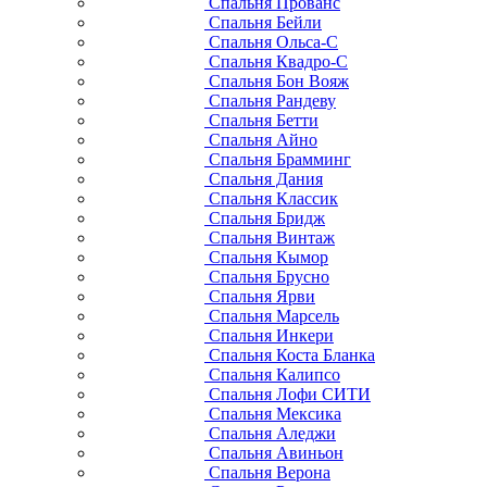
Спальня Прованс
Спальня Бейли
Спальня Ольса-С
Спальня Квадро-С
Спальня Бон Вояж
Спальня Рандеву
Спальня Бетти
Спальня Айно
Спальня Брамминг
Спальня Дания
Спальня Классик
Спальня Бридж
Спальня Винтаж
Спальня Кымор
Спальня Брусно
Спальня Ярви
Спальня Марсель
Спальня Инкери
Спальня Коста Бланка
Спальня Калипсо
Спальня Лофи СИТИ
Спальня Мексика
Спальня Аледжи
Спальня Авиньон
Спальня Верона