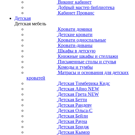
Викинг кабинет
Добрый мастер библиотека
Кабинет Прованс
Детская
Детская мебель
Кровати домики
Детские кровати
Кровати односпальные
Кровати-диваны
Шкафы в детскую
Книжные шкафы и стеллажи
Письменные столы и стулья
Комоды и тумбы
Матрасы и основания для детских
кроватей
Детская Тимберика Кидс
Детская Айно NEW
Детская Грета NEW
Детская Бетти
Детская Рандеву
Детская Ольса-С
Детская Бейли
Детская Рауна
Детская Бридж
Детская Кымор