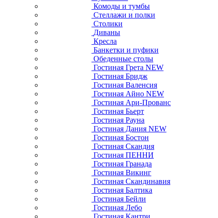
Комоды и тумбы
Стеллажи и полки
Столики
Диваны
Кресла
Банкетки и пуфики
Обеденные столы
Гостиная Грета NEW
Гостиная Бридж
Гостиная Валенсия
Гостиная Айно NEW
Гостиная Ари-Прованс
Гостиная Бьерт
Гостиная Рауна
Гостиная Дания NEW
Гостиная Бостон
Гостиная Скандия
Гостиная ПЕННИ
Гостиная Гранада
Гостиная Викинг
Гостиная Скандинавия
Гостиная Балтика
Гостиная Бейли
Гостиная Лебо
Гостиная Кантри