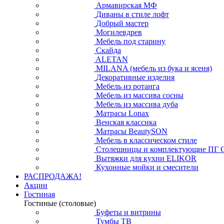
Армавирская МФ
Диваны в стиле лофт
Добрый мастер
Могилевдрев
Мебель под старину
Скайда
ALETAN
MILANA (мебель из бука и ясеня)
Декоративные изделия
Мебель из ротанга
Мебель из массива сосны
Мебель из массива дуба
Матрасы Lonax
Венская классика
Матрасы BeautySON
Мебель в классическом стиле
Столешницы и комплектующие ПГ 
Вытяжки для кухни ELIKOR
Кухонные мойки и смесители
РАСПРОДАЖА!
Акции
Гостиная
Гостиные (столовые)
Буфеты и витрины
Тумбы ТВ