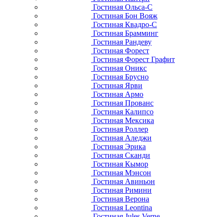
Гостиная Ольса-С
Гостиная Бон Вояж
Гостиная Квадро-С
Гостиная Брамминг
Гостиная Рандеву
Гостиная Форест
Гостиная Форест Графит
Гостиная Оникс
Гостиная Брусно
Гостиная Ярви
Гостиная Армо
Гостиная Прованс
Гостиная Калипсо
Гостиная Мексика
Гостиная Роллер
Гостиная Аледжи
Гостиная Эрика
Гостиная Сканди
Гостиная Кымор
Гостиная Мэнсон
Гостиная Авиньон
Гостиная Римини
Гостиная Верона
Гостиная Leontina
Гостиная Jules Verne