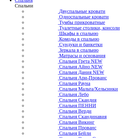
Спальня
Спальни
Двуспальные кровати
Односпальные кровати
Тумбы прикроватные
Туалетные столики, консоли
Шкафы в спальню
Комоды в спальню
Сундуки и банкетки
Зеркала в спальню
Матрасы и основания
Спальня Грета NEW
Спальня Айно NEW
Спальня Дания NEW
Спальня Ари-Прованс
Спальня Рауна
Спальня Мальта/Хельсинки
Спальня Лебо
Спальня Скандия
Спальня ПЕННИ
Спальня Верди
Спальня Скандинавия
Спальня Викинг
Спальня Прованс
Спальня Бейли