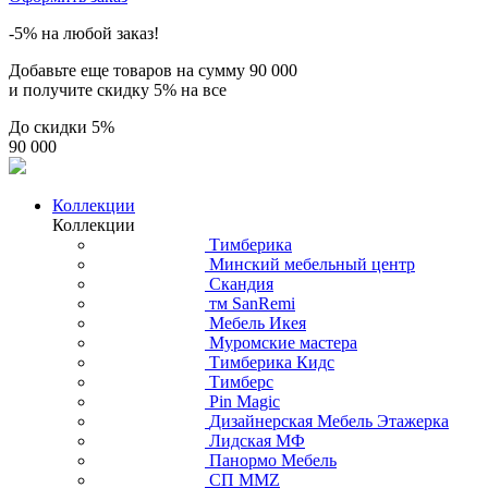
-5% на любой заказ!
Добавьте еще товаров на сумму
90 000
и получите скидку
5% на все
До скидки
5%
90 000
Коллекции
Коллекции
Тимберика
Минский мебельный центр
Скандия
тм SanRemi
Мебель Икея
Муромские мастера
Тимберика Кидс
Тимберс
Pin Magic
Дизайнерская Мебель Этажерка
Лидская МФ
Панормо Мебель
СП ММZ