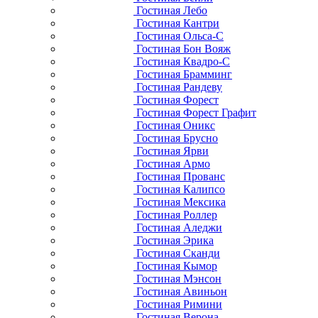
Гостиная Лебо
Гостиная Кантри
Гостиная Ольса-С
Гостиная Бон Вояж
Гостиная Квадро-С
Гостиная Брамминг
Гостиная Рандеву
Гостиная Форест
Гостиная Форест Графит
Гостиная Оникс
Гостиная Брусно
Гостиная Ярви
Гостиная Армо
Гостиная Прованс
Гостиная Калипсо
Гостиная Мексика
Гостиная Роллер
Гостиная Аледжи
Гостиная Эрика
Гостиная Сканди
Гостиная Кымор
Гостиная Мэнсон
Гостиная Авиньон
Гостиная Римини
Гостиная Верона