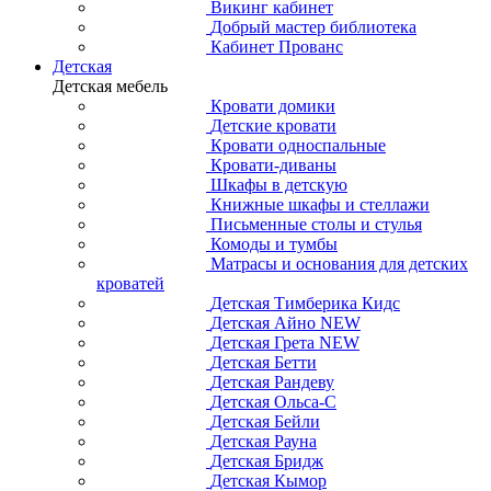
Викинг кабинет
Добрый мастер библиотека
Кабинет Прованс
Детская
Детская мебель
Кровати домики
Детские кровати
Кровати односпальные
Кровати-диваны
Шкафы в детскую
Книжные шкафы и стеллажи
Письменные столы и стулья
Комоды и тумбы
Матрасы и основания для детских
кроватей
Детская Тимберика Кидс
Детская Айно NEW
Детская Грета NEW
Детская Бетти
Детская Рандеву
Детская Ольса-С
Детская Бейли
Детская Рауна
Детская Бридж
Детская Кымор