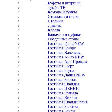
Буфеты и витрины
Тумбы ТВ
Комоды и тумбы
Стеллажи и полки
Столики
Диваны
Кресла
Банкетки и пуфики
Обеденные столы
Гостиная Грета NEW
Гостиная Бридж
Гостиная Валенсия
Гостиная Айно NEW
Гостиная Ари-Прованс
Гостиная Бьерт
Гостиная Рауна
Гостиная Дания NEW
Гостиная Бостон
Гостиная Скандия
Гостиная ПЕННИ
Гостиная Гранада
Гостиная Викинг
Гостиная Скандинавия
Гостиная Балтика
Гостиная Бейли