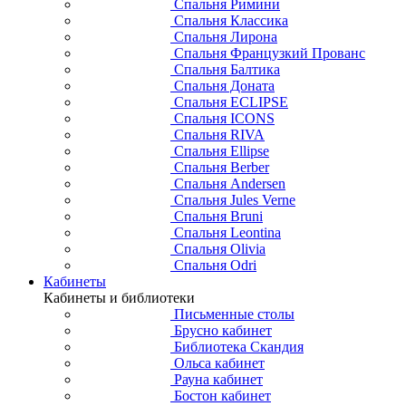
Спальня Римини
Спальня Классика
Спальня Лирона
Спальня Французкий Прованс
Спальня Балтика
Спальня Доната
Спальня ECLIPSE
Спальня ICONS
Спальня RIVA
Спальня Ellipse
Спальня Berber
Спальня Andersen
Спальня Jules Verne
Спальня Bruni
Спальня Leontina
Спальня Olivia
Спальня Odri
Кабинеты
Кабинеты и библиотеки
Письменные столы
Брусно кабинет
Библиотека Скандия
Ольса кабинет
Рауна кабинет
Бостон кабинет