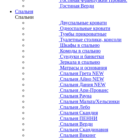
Гостиная Французкий Прованс
Гостиная Верди
Спальня
Спальни
Двуспальные кровати
Односпальные кровати
Тумбы прикроватные
Туалетные столики, консоли
Шкафы в спальню
Комоды в спальню
Сундуки и банкетки
Зеркала в спальню
Матрасы и основания
Спальня Грета NEW
Спальня Айно NEW
Спальня Дания NEW
Спальня Ари-Прованс
Спальня Рауна
Спальня Мальта/Хельсинки
Спальня Лебо
Спальня Скандия
Спальня ПЕННИ
Спальня Верди
Спальня Скандинавия
Спальня Викинг