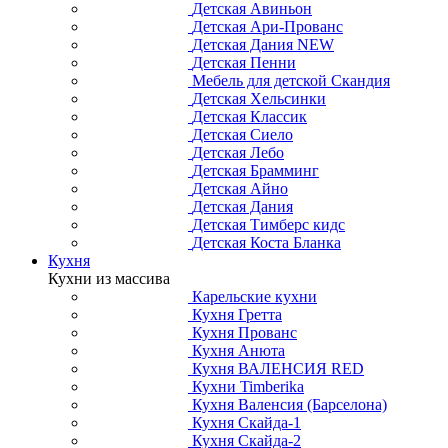
Детская Авиньон
Детская Ари-Прованс
Детская Дания NEW
Детская Пенни
Мебель для детской Скандия
Детская Хельсинки
Детская Классик
Детская Сиело
Детская Лебо
Детская Брамминг
Детская Айно
Детская Дания
Детская Тимберс кидс
Детская Коста Бланка
Кухня
Кухни из массива
Карельские кухни
Кухня Гретта
Кухня Прованс
Кухня Анюта
Кухня ВАЛЕНСИЯ RED
Кухни Timberika
Кухня Валенсия (Барселона)
Кухня Скайда-1
Кухня Скайда-2