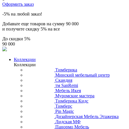
Оформить заказ
-5% на любой заказ!
Добавьте еще товаров на сумму
90 000
и получите скидку
5% на все
До скидки
5%
90 000
Коллекции
Коллекции
Тимберика
Минский мебельный центр
Скандия
тм SanRemi
Мебель Икея
Муромские мастера
Тимберика Кидс
Тимберс
Pin Magic
Дизайнерская Мебель Этажерка
Лидская МФ
Панормо Мебель