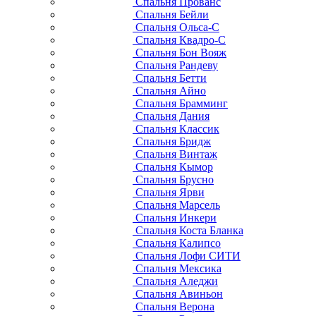
Спальня Прованс
Спальня Бейли
Спальня Ольса-С
Спальня Квадро-С
Спальня Бон Вояж
Спальня Рандеву
Спальня Бетти
Спальня Айно
Спальня Брамминг
Спальня Дания
Спальня Классик
Спальня Бридж
Спальня Винтаж
Спальня Кымор
Спальня Брусно
Спальня Ярви
Спальня Марсель
Спальня Инкери
Спальня Коста Бланка
Спальня Калипсо
Спальня Лофи СИТИ
Спальня Мексика
Спальня Аледжи
Спальня Авиньон
Спальня Верона