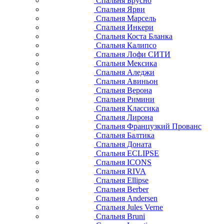
Спальня Брусно
Спальня Ярви
Спальня Марсель
Спальня Инкери
Спальня Коста Бланка
Спальня Калипсо
Спальня Лофи СИТИ
Спальня Мексика
Спальня Аледжи
Спальня Авиньон
Спальня Верона
Спальня Римини
Спальня Классика
Спальня Лирона
Спальня Французкий Прованс
Спальня Балтика
Спальня Доната
Спальня ECLIPSE
Спальня ICONS
Спальня RIVA
Спальня Ellipse
Спальня Berber
Спальня Andersen
Спальня Jules Verne
Спальня Bruni