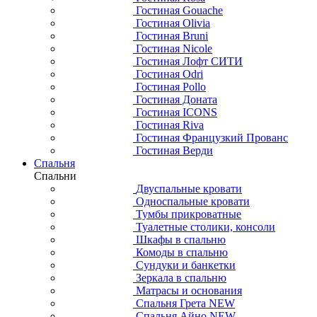
Гостиная Gouache
Гостиная Olivia
Гостиная Bruni
Гостиная Nicole
Гостиная Лофт СИТИ
Гостиная Odri
Гостиная Pollo
Гостиная Доната
Гостиная ICONS
Гостиная Riva
Гостиная Французкий Прованс
Гостиная Верди
Спальня
Спальни
Двуспальные кровати
Односпальные кровати
Тумбы прикроватные
Туалетные столики, консоли
Шкафы в спальню
Комоды в спальню
Сундуки и банкетки
Зеркала в спальню
Матрасы и основания
Спальня Грета NEW
Спальня Айно NEW