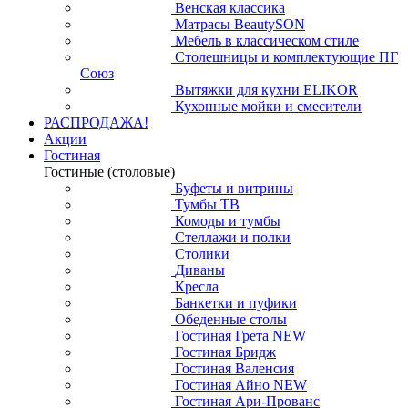
Венская классика
Матрасы BeautySON
Мебель в классическом стиле
Столешницы и комплектующие ПГ
Союз
Вытяжки для кухни ELIKOR
Кухонные мойки и смесители
РАСПРОДАЖА!
Акции
Гостиная
Гостиные (столовые)
Буфеты и витрины
Тумбы ТВ
Комоды и тумбы
Стеллажи и полки
Столики
Диваны
Кресла
Банкетки и пуфики
Обеденные столы
Гостиная Грета NEW
Гостиная Бридж
Гостиная Валенсия
Гостиная Айно NEW
Гостиная Ари-Прованс