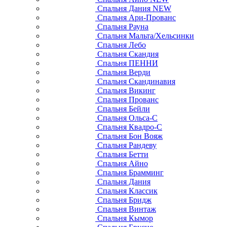
Спальня Дания NEW
Спальня Ари-Прованс
Спальня Рауна
Спальня Мальта/Хельсинки
Спальня Лебо
Спальня Скандия
Спальня ПЕННИ
Спальня Верди
Спальня Скандинавия
Спальня Викинг
Спальня Прованс
Спальня Бейли
Спальня Ольса-С
Спальня Квадро-С
Спальня Бон Вояж
Спальня Рандеву
Спальня Бетти
Спальня Айно
Спальня Брамминг
Спальня Дания
Спальня Классик
Спальня Бридж
Спальня Винтаж
Спальня Кымор