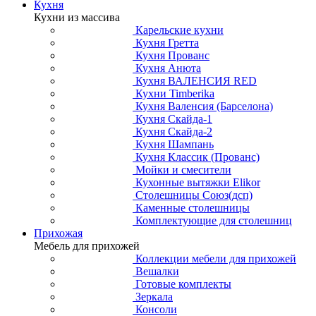
Кухня
Кухни из массива
Карельские кухни
Кухня Гретта
Кухня Прованс
Кухня Анюта
Кухня ВАЛЕНСИЯ RED
Кухни Timberika
Кухня Валенсия (Барселона)
Кухня Скайда-1
Кухня Скайда-2
Кухня Шампань
Кухня Классик (Прованс)
Мойки и смесители
Кухонные вытяжки Elikor
Столешницы Союз(дсп)
Каменные столешницы
Комплектующие для столешниц
Прихожая
Мебель для прихожей
Коллекции мебели для прихожей
Вешалки
Готовые комплекты
Зеркала
Консоли