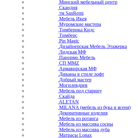
Минский мебельный центр
Скандия
тм SanRemi
Мебель Икея
Муромские мастера
Тимберика Кидс
Тимберс
Pin Magic
Дизайнерская Мебель Этажерка
Лидская МФ
Панормо Мебель
СП ММZ
Армавирская МФ
Диваны в стиле лофт
Добрый мастер
Могилевдрев
Мебель под старину
Скайда
ALETAN
MILANA (мебель из бука и ясеня)
Декоративные изделия
Мебель из ротанга
Мебель из массива сосны
Мебель из массива дуба
Матрасы Lonax