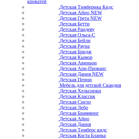
кроватей
Детская Тимберика Кидс
Детская Айно NEW
Детская Грета NEW
Детская Бетти
Детская Рандеву
Детская Ольса-С
Детская Бейли
Детская Рауна
Детская Бридж
Детская Кымор
Детская Авиньон
Детская Ари-Прованс
Детская Дания NEW
Детская Пенни
Мебель для детской Скандия
Детская Хельсинки
Детская Классик
Детская Сиело
Детская Лебо
Детская Брамминг
Детская Айно
Детская Дания
Детская Тимберс кидс
Детская Коста Бланка