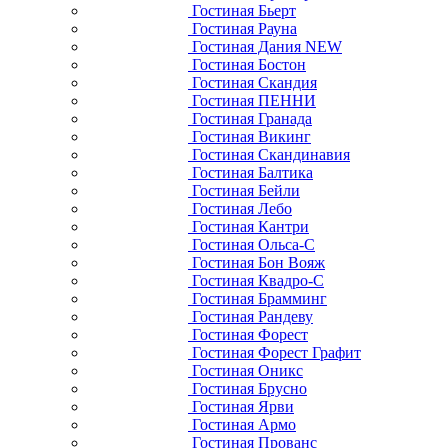
Гостиная Бьерт
Гостиная Рауна
Гостиная Дания NEW
Гостиная Бостон
Гостиная Скандия
Гостиная ПЕННИ
Гостиная Гранада
Гостиная Викинг
Гостиная Скандинавия
Гостиная Балтика
Гостиная Бейли
Гостиная Лебо
Гостиная Кантри
Гостиная Ольса-С
Гостиная Бон Вояж
Гостиная Квадро-С
Гостиная Брамминг
Гостиная Рандеву
Гостиная Форест
Гостиная Форест Графит
Гостиная Оникс
Гостиная Брусно
Гостиная Ярви
Гостиная Армо
Гостиная Прованс