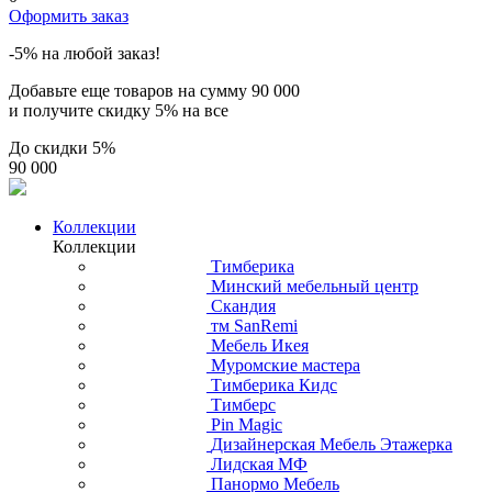
Оформить заказ
-5% на любой заказ!
Добавьте еще товаров на сумму
90 000
и получите скидку
5% на все
До скидки
5%
90 000
Коллекции
Коллекции
Тимберика
Минский мебельный центр
Скандия
тм SanRemi
Мебель Икея
Муромские мастера
Тимберика Кидс
Тимберс
Pin Magic
Дизайнерская Мебель Этажерка
Лидская МФ
Панормо Мебель