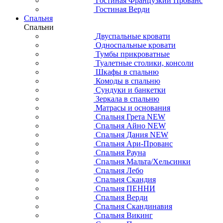
Гостиная Французкий Прованс
Гостиная Верди
Спальня
Спальни
Двуспальные кровати
Односпальные кровати
Тумбы прикроватные
Туалетные столики, консоли
Шкафы в спальню
Комоды в спальню
Сундуки и банкетки
Зеркала в спальню
Матрасы и основания
Спальня Грета NEW
Спальня Айно NEW
Спальня Дания NEW
Спальня Ари-Прованс
Спальня Рауна
Спальня Мальта/Хельсинки
Спальня Лебо
Спальня Скандия
Спальня ПЕННИ
Спальня Верди
Спальня Скандинавия
Спальня Викинг