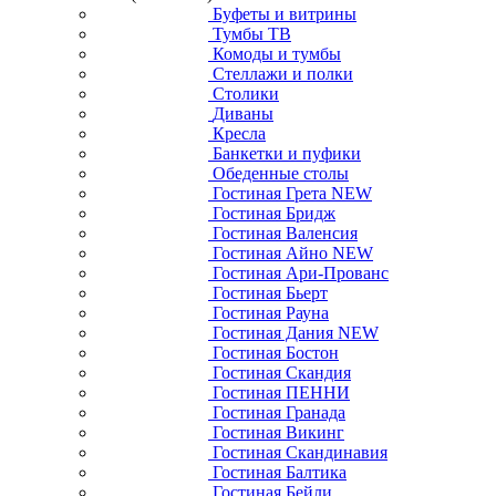
Буфеты и витрины
Тумбы ТВ
Комоды и тумбы
Стеллажи и полки
Столики
Диваны
Кресла
Банкетки и пуфики
Обеденные столы
Гостиная Грета NEW
Гостиная Бридж
Гостиная Валенсия
Гостиная Айно NEW
Гостиная Ари-Прованс
Гостиная Бьерт
Гостиная Рауна
Гостиная Дания NEW
Гостиная Бостон
Гостиная Скандия
Гостиная ПЕННИ
Гостиная Гранада
Гостиная Викинг
Гостиная Скандинавия
Гостиная Балтика
Гостиная Бейли