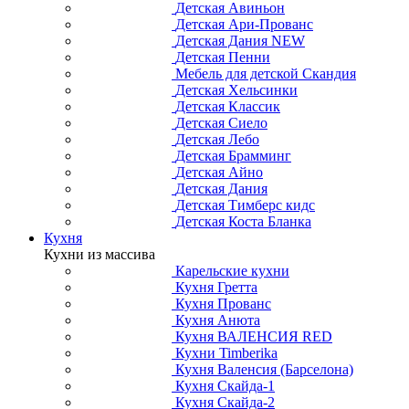
Детская Авиньон
Детская Ари-Прованс
Детская Дания NEW
Детская Пенни
Мебель для детской Скандия
Детская Хельсинки
Детская Классик
Детская Сиело
Детская Лебо
Детская Брамминг
Детская Айно
Детская Дания
Детская Тимберс кидс
Детская Коста Бланка
Кухня
Кухни из массива
Карельские кухни
Кухня Гретта
Кухня Прованс
Кухня Анюта
Кухня ВАЛЕНСИЯ RED
Кухни Timberika
Кухня Валенсия (Барселона)
Кухня Скайда-1
Кухня Скайда-2