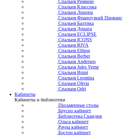
Спальня Римини
Спальня Классика
Спальня Лирона
Спальня Французкий Прованс
Спальня Балтика
Спальня Доната
Спальня ECLIPSE
Спальня ICONS
Спальня RIVA
Спальня Ellipse
Спальня Berber
Спальня Andersen
Спальня Jules Verne
Спальня Bruni
Спальня Leontina
Спальня Olivia
Спальня Odri
Кабинеты
Кабинеты и библиотеки
Письменные столы
Брусно кабинет
Библиотека Скандия
Ольса кабинет
Рауна кабинет
Бостон кабинет