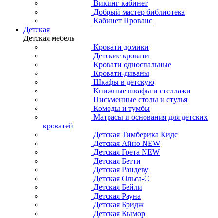
Викинг кабинет
Добрый мастер библиотека
Кабинет Прованс
Детская
Детская мебель
Кровати домики
Детские кровати
Кровати односпальные
Кровати-диваны
Шкафы в детскую
Книжные шкафы и стеллажи
Письменные столы и стулья
Комоды и тумбы
Матрасы и основания для детских
кроватей
Детская Тимберика Кидс
Детская Айно NEW
Детская Грета NEW
Детская Бетти
Детская Рандеву
Детская Ольса-С
Детская Бейли
Детская Рауна
Детская Бридж
Детская Кымор