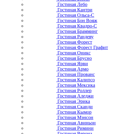
Гостиная Лебо
Гостиная Кантри
Гостиная Ольса-С
Гостиная Бон Вояж
Гостиная Квадро-С
Гостиная Брамминг
Гостиная Рандеву
Гостиная Форест
Гостиная Форест Графит
Гостиная Оникс
Гостиная Брусно
Гостиная Ярви
Гостиная Армо
Гостиная Прованс
Гостиная Калипсо
Гостиная Мексика
Гостиная Роллер
Гостиная Аледжи
Гостиная Эрика
Гостиная Сканди
Гостиная Кымор
Гостиная Мэнсон
Гостиная Авиньон
Гостиная Римини
Гостиная Верона