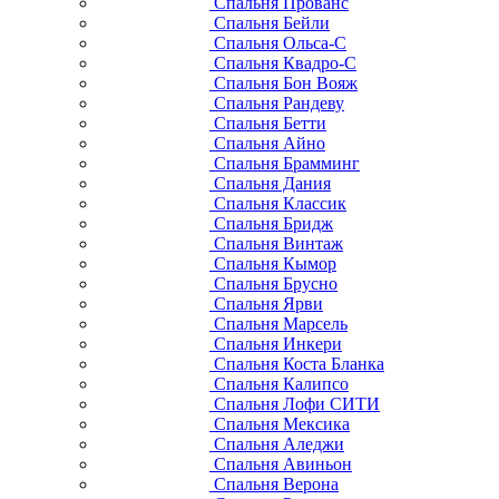
Спальня Прованс
Спальня Бейли
Спальня Ольса-С
Спальня Квадро-С
Спальня Бон Вояж
Спальня Рандеву
Спальня Бетти
Спальня Айно
Спальня Брамминг
Спальня Дания
Спальня Классик
Спальня Бридж
Спальня Винтаж
Спальня Кымор
Спальня Брусно
Спальня Ярви
Спальня Марсель
Спальня Инкери
Спальня Коста Бланка
Спальня Калипсо
Спальня Лофи СИТИ
Спальня Мексика
Спальня Аледжи
Спальня Авиньон
Спальня Верона