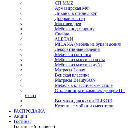
СП ММZ
Армавирская МФ
Диваны в стиле лофт
Добрый мастер
Могилевдрев
Мебель под старину
Скайда
ALETAN
MILANA (мебель из бука и ясеня)
Декоративные изделия
Мебель из ротанга
Мебель из массива сосны
Мебель из массива дуба
Матрасы Lonax
Венская классика
Матрасы BeautySON
Мебель в классическом стиле
Столешницы и комплектующие ПГ
Союз
Вытяжки для кухни ELIKOR
Кухонные мойки и смесители
РАСПРОДАЖА!
Акции
Гостиная
Гостиные (столовые)