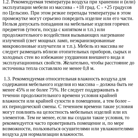
1.2. Рекомендуемая температура воздуха при хранении и (или)
эксплуатации мебели из массива - +18 град. С - +25 градусов
по Цельсию. При этом резкие перепады температуры в этом
промежутке могут серьезно повредить изделие или его части.
Нельзя допускать попадания на мебельные изделия горячих
предметов (утюги, посуда с кипятком и т.п.) или
продолжительного воздействия вызывающих нагревание
излучений (свет мощных ламп, неэкранизированные
микроволновые излучатели и т.п.). Мебель из массива не
следует размещать вблизи отопительных приборов, сырых и
холодных стен во избежание ухудшения внешнего вида и
эксплуатационных свойств. Желательно, чтобы расстояние до
источника тепла составляло не менее 0,8 м.
1.3. Рекомендуемая относительная влажность воздуха для
содержания мебельного изделия из массива – должна быть не
менее 45% и не более 75%. Не следует поддерживать в
течении продолжительного времени условия крайней
влажности или крайней сухости в помещении, а тем более –
их периодической смены. С течением времени такие условия
могут повлиять на целостность мебельных изделий или их
элементов. Тем не менее, если вы создали такие условия, то
рекомендуется часто проветривать помещение и, по мере
возможности, пользоваться осушителями или увлажнителями
воздуха для нормализации влажности.