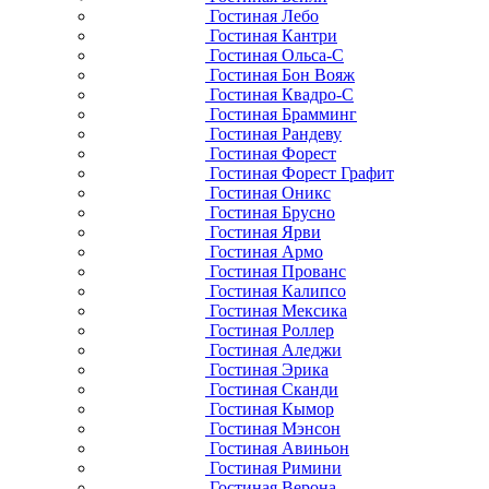
Гостиная Лебо
Гостиная Кантри
Гостиная Ольса-С
Гостиная Бон Вояж
Гостиная Квадро-С
Гостиная Брамминг
Гостиная Рандеву
Гостиная Форест
Гостиная Форест Графит
Гостиная Оникс
Гостиная Брусно
Гостиная Ярви
Гостиная Армо
Гостиная Прованс
Гостиная Калипсо
Гостиная Мексика
Гостиная Роллер
Гостиная Аледжи
Гостиная Эрика
Гостиная Сканди
Гостиная Кымор
Гостиная Мэнсон
Гостиная Авиньон
Гостиная Римини
Гостиная Верона