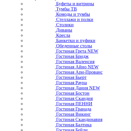
Буфеты и витрины
Тумбы ТВ
Комоды и тумбы
Стеллажи и полки
Столики
Диваны
Кресла
Банкетки и пуфики
Обеденные столы
Гостиная Грета NEW
Гостиная Бридж
Гостиная Валенсия
Гостиная Айно NEW
Гостиная Ари-Прованс
Гостиная Бьерт
Гостиная Рауна
Гостиная Дания NEW
Гостиная Бостон
Гостиная Скандия
Гостиная ПЕННИ
Гостиная Гранада
Гостиная Викинг
Гостиная Скандинавия
Гостиная Балтика
Гостиная Бейли