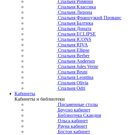
Спальня Римини
Спальня Классика
Спальня Лирона
Спальня Французкий Прованс
Спальня Балтика
Спальня Доната
Спальня ECLIPSE
Спальня ICONS
Спальня RIVA
Спальня Ellipse
Спальня Berber
Спальня Andersen
Спальня Jules Verne
Спальня Bruni
Спальня Leontina
Спальня Olivia
Спальня Odri
Кабинеты
Кабинеты и библиотеки
Письменные столы
Брусно кабинет
Библиотека Скандия
Ольса кабинет
Рауна кабинет
Бостон кабинет