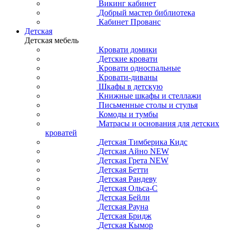
Викинг кабинет
Добрый мастер библиотека
Кабинет Прованс
Детская
Детская мебель
Кровати домики
Детские кровати
Кровати односпальные
Кровати-диваны
Шкафы в детскую
Книжные шкафы и стеллажи
Письменные столы и стулья
Комоды и тумбы
Матрасы и основания для детских
кроватей
Детская Тимберика Кидс
Детская Айно NEW
Детская Грета NEW
Детская Бетти
Детская Рандеву
Детская Ольса-С
Детская Бейли
Детская Рауна
Детская Бридж
Детская Кымор