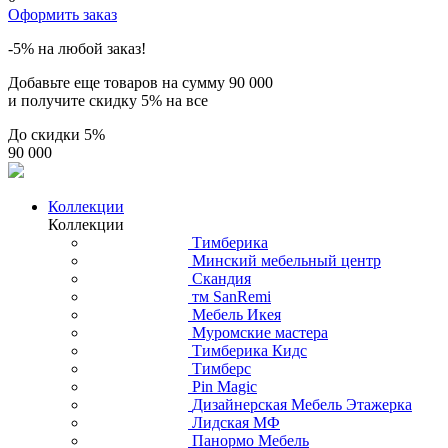
Оформить заказ
-5% на любой заказ!
Добавьте еще товаров на сумму
90 000
и получите скидку
5% на все
До скидки
5%
90 000
Коллекции
Коллекции
Тимберика
Минский мебельный центр
Скандия
тм SanRemi
Мебель Икея
Муромские мастера
Тимберика Кидс
Тимберс
Pin Magic
Дизайнерская Мебель Этажерка
Лидская МФ
Панормо Мебель