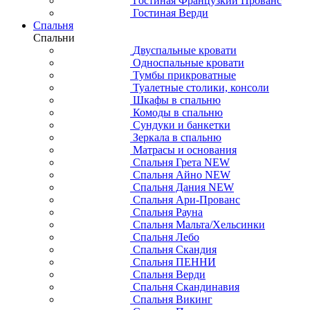
Гостиная Французкий Прованс
Гостиная Верди
Спальня
Спальни
Двуспальные кровати
Односпальные кровати
Тумбы прикроватные
Туалетные столики, консоли
Шкафы в спальню
Комоды в спальню
Сундуки и банкетки
Зеркала в спальню
Матрасы и основания
Спальня Грета NEW
Спальня Айно NEW
Спальня Дания NEW
Спальня Ари-Прованс
Спальня Рауна
Спальня Мальта/Хельсинки
Спальня Лебо
Спальня Скандия
Спальня ПЕННИ
Спальня Верди
Спальня Скандинавия
Спальня Викинг