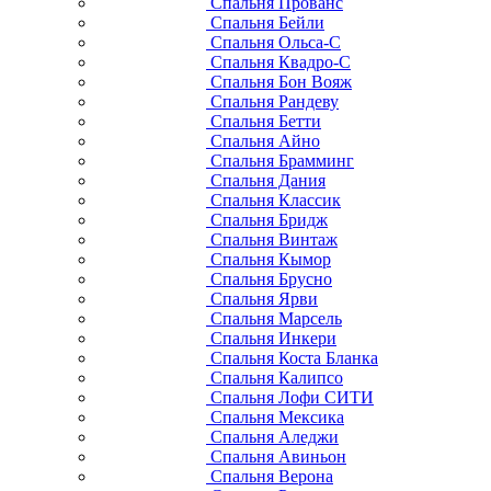
Спальня Прованс
Спальня Бейли
Спальня Ольса-С
Спальня Квадро-С
Спальня Бон Вояж
Спальня Рандеву
Спальня Бетти
Спальня Айно
Спальня Брамминг
Спальня Дания
Спальня Классик
Спальня Бридж
Спальня Винтаж
Спальня Кымор
Спальня Брусно
Спальня Ярви
Спальня Марсель
Спальня Инкери
Спальня Коста Бланка
Спальня Калипсо
Спальня Лофи СИТИ
Спальня Мексика
Спальня Аледжи
Спальня Авиньон
Спальня Верона