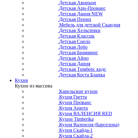
Детская Авиньон
Детская Ари-Прованс
Детская Дания NEW
Детская Пенни
Мебель для детской Скандия
Детская Хельсинки
Детская Классик
Детская Сиело
Детская Лебо
Детская Брамминг
Детская Айно
Детская Дания
Детская Тимберс кидс
Детская Коста Бланка
Кухня
Кухни из массива
Карельские кухни
Кухня Гретта
Кухня Прованс
Кухня Анюта
Кухня ВАЛЕНСИЯ RED
Кухни Timberika
Кухня Валенсия (Барселона)
Кухня Скайда-1
Кухня Скайда-2