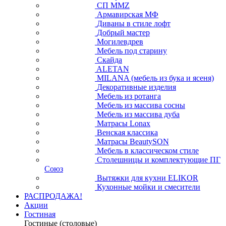
СП ММZ
Армавирская МФ
Диваны в стиле лофт
Добрый мастер
Могилевдрев
Мебель под старину
Скайда
ALETAN
MILANA (мебель из бука и ясеня)
Декоративные изделия
Мебель из ротанга
Мебель из массива сосны
Мебель из массива дуба
Матрасы Lonax
Венская классика
Матрасы BeautySON
Мебель в классическом стиле
Столешницы и комплектующие ПГ
Союз
Вытяжки для кухни ELIKOR
Кухонные мойки и смесители
РАСПРОДАЖА!
Акции
Гостиная
Гостиные (столовые)