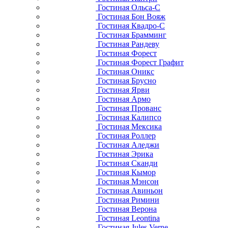
Гостиная Ольса-С
Гостиная Бон Вояж
Гостиная Квадро-С
Гостиная Брамминг
Гостиная Рандеву
Гостиная Форест
Гостиная Форест Графит
Гостиная Оникс
Гостиная Брусно
Гостиная Ярви
Гостиная Армо
Гостиная Прованс
Гостиная Калипсо
Гостиная Мексика
Гостиная Роллер
Гостиная Аледжи
Гостиная Эрика
Гостиная Сканди
Гостиная Кымор
Гостиная Мэнсон
Гостиная Авиньон
Гостиная Римини
Гостиная Верона
Гостиная Leontina
Гостиная Jules Verne