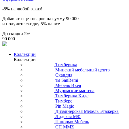
-5% на любой заказ!
Добавьте еще товаров на сумму
90 000
и получите скидку
5% на все
До скидки
5%
90 000
Коллекции
Коллекции
Тимберика
Минский мебельный центр
Скандия
тм SanRemi
Мебель Икея
Муромские мастера
Тимберика Кидс
Тимберс
Pin Magic
Дизайнерская Мебель Этажерка
Лидская МФ
Панормо Мебель
СП ММZ