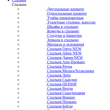
Спальня
Спальни
Двуспальные кровати
Односпальные кровати
Тумбы прикроватные
Туалетные столики, консоли
Шкафы в спальню
Комоды в спальню
Сундуки и банкетки
Зеркала в спальню
Матрасы и основания
Спальня Грета NEW
Спальня Айно NEW
Спальня Дания NEW
Спальня Ари-Прованс
Спальня Рауна
Спальня Мальта/Хельсинки
Спальня Лебо
Спальня Скандия
Спальня ПЕННИ
Спальня Верди
Спальня Скандинавия
Спальня Викинг
Спальня Прованс
Спальня Бейли