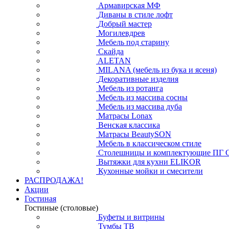
Армавирская МФ
Диваны в стиле лофт
Добрый мастер
Могилевдрев
Мебель под старину
Скайда
ALETAN
MILANA (мебель из бука и ясеня)
Декоративные изделия
Мебель из ротанга
Мебель из массива сосны
Мебель из массива дуба
Матрасы Lonax
Венская классика
Матрасы BeautySON
Мебель в классическом стиле
Столешницы и комплектующие ПГ 
Вытяжки для кухни ELIKOR
Кухонные мойки и смесители
РАСПРОДАЖА!
Акции
Гостиная
Гостиные (столовые)
Буфеты и витрины
Тумбы ТВ