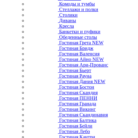
Комоды и тумбы
Стеллажи и полки
Столики
Диваны
Кресла
Банкетки и пуфики
Обеденные столы
Гостиная Грета NEW
Гостиная Бридж
Гостиная Валенсия
Гостиная Айно NEW
Гостиная Ари-Прованс
Гостиная Бьерт
Гостиная Рауна
Гостиная Дания NEW
Гостиная Бостон
Гостиная Скандия
Гостиная ПЕННИ
Гостиная Гранада
Гостиная Викинг
Гостиная Скандинавия
Гостиная Балтика
Гостиная Бейли
Гостиная Лебо
Гостиная Кантри