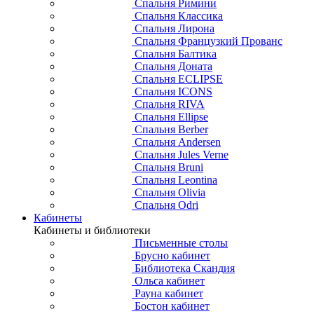
Спальня Римини
Спальня Классика
Спальня Лирона
Спальня Французкий Прованс
Спальня Балтика
Спальня Доната
Спальня ECLIPSE
Спальня ICONS
Спальня RIVA
Спальня Ellipse
Спальня Berber
Спальня Andersen
Спальня Jules Verne
Спальня Bruni
Спальня Leontina
Спальня Olivia
Спальня Odri
Кабинеты
Кабинеты и библиотеки
Письменные столы
Брусно кабинет
Библиотека Скандия
Ольса кабинет
Рауна кабинет
Бостон кабинет