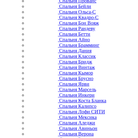
Спальня Прованс
Спальня Бейли
Спальня Ольса-С
Спальня Квадро-С
Спальня Бон Вояж
Спальня Рандеву
Спальня Бетти
Спальня Айно
Спальня Брамминг
Спальня Дания
Спальня Классик
Спальня Бридж
Спальня Винтаж
Спальня Кымор
Спальня Брусно
Спальня Ярви
Спальня Марсель
Спальня Инкери
Спальня Коста Бланка
Спальня Калипсо
Спальня Лофи СИТИ
Спальня Мексика
Спальня Аледжи
Спальня Авиньон
Спальня Верона