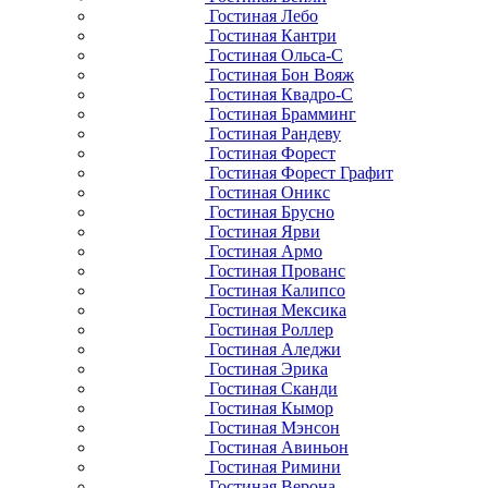
Гостиная Лебо
Гостиная Кантри
Гостиная Ольса-С
Гостиная Бон Вояж
Гостиная Квадро-С
Гостиная Брамминг
Гостиная Рандеву
Гостиная Форест
Гостиная Форест Графит
Гостиная Оникс
Гостиная Брусно
Гостиная Ярви
Гостиная Армо
Гостиная Прованс
Гостиная Калипсо
Гостиная Мексика
Гостиная Роллер
Гостиная Аледжи
Гостиная Эрика
Гостиная Сканди
Гостиная Кымор
Гостиная Мэнсон
Гостиная Авиньон
Гостиная Римини
Гостиная Верона