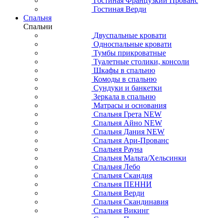
Гостиная Французкий Прованс
Гостиная Верди
Спальня
Спальни
Двуспальные кровати
Односпальные кровати
Тумбы прикроватные
Туалетные столики, консоли
Шкафы в спальню
Комоды в спальню
Сундуки и банкетки
Зеркала в спальню
Матрасы и основания
Спальня Грета NEW
Спальня Айно NEW
Спальня Дания NEW
Спальня Ари-Прованс
Спальня Рауна
Спальня Мальта/Хельсинки
Спальня Лебо
Спальня Скандия
Спальня ПЕННИ
Спальня Верди
Спальня Скандинавия
Спальня Викинг