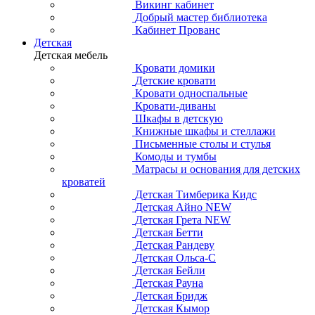
Викинг кабинет
Добрый мастер библиотека
Кабинет Прованс
Детская
Детская мебель
Кровати домики
Детские кровати
Кровати односпальные
Кровати-диваны
Шкафы в детскую
Книжные шкафы и стеллажи
Письменные столы и стулья
Комоды и тумбы
Матрасы и основания для детских
кроватей
Детская Тимберика Кидс
Детская Айно NEW
Детская Грета NEW
Детская Бетти
Детская Рандеву
Детская Ольса-С
Детская Бейли
Детская Рауна
Детская Бридж
Детская Кымор