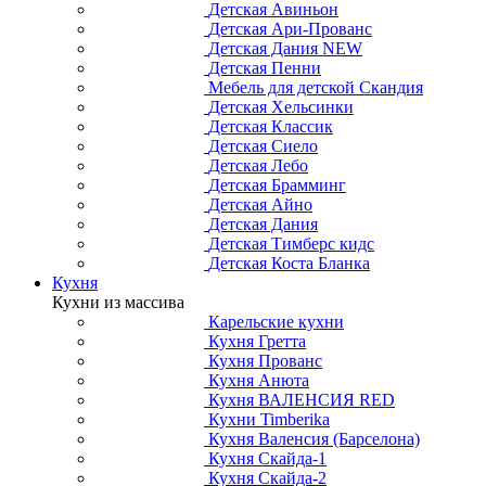
Детская Авиньон
Детская Ари-Прованс
Детская Дания NEW
Детская Пенни
Мебель для детской Скандия
Детская Хельсинки
Детская Классик
Детская Сиело
Детская Лебо
Детская Брамминг
Детская Айно
Детская Дания
Детская Тимберс кидс
Детская Коста Бланка
Кухня
Кухни из массива
Карельские кухни
Кухня Гретта
Кухня Прованс
Кухня Анюта
Кухня ВАЛЕНСИЯ RED
Кухни Timberika
Кухня Валенсия (Барселона)
Кухня Скайда-1
Кухня Скайда-2