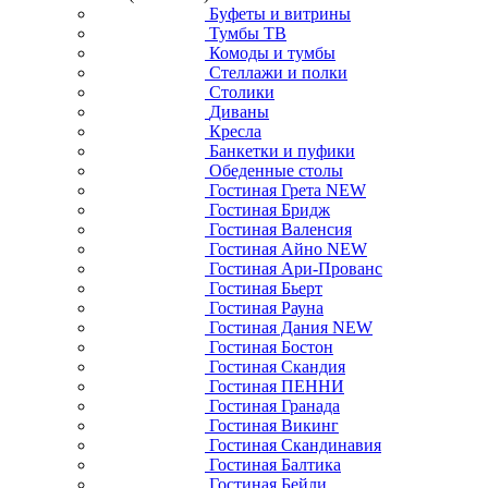
Буфеты и витрины
Тумбы ТВ
Комоды и тумбы
Стеллажи и полки
Столики
Диваны
Кресла
Банкетки и пуфики
Обеденные столы
Гостиная Грета NEW
Гостиная Бридж
Гостиная Валенсия
Гостиная Айно NEW
Гостиная Ари-Прованс
Гостиная Бьерт
Гостиная Рауна
Гостиная Дания NEW
Гостиная Бостон
Гостиная Скандия
Гостиная ПЕННИ
Гостиная Гранада
Гостиная Викинг
Гостиная Скандинавия
Гостиная Балтика
Гостиная Бейли