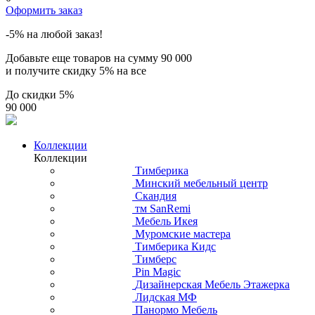
Оформить заказ
-5% на любой заказ!
Добавьте еще товаров на сумму
90 000
и получите скидку
5% на все
До скидки
5%
90 000
Коллекции
Коллекции
Тимберика
Минский мебельный центр
Скандия
тм SanRemi
Мебель Икея
Муромские мастера
Тимберика Кидс
Тимберс
Pin Magic
Дизайнерская Мебель Этажерка
Лидская МФ
Панормо Мебель