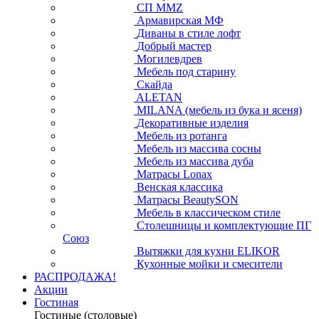
СП ММZ
Армавирская МФ
Диваны в стиле лофт
Добрый мастер
Могилевдрев
Мебель под старину
Скайда
ALETAN
MILANA (мебель из бука и ясеня)
Декоративные изделия
Мебель из ротанга
Мебель из массива сосны
Мебель из массива дуба
Матрасы Lonax
Венская классика
Матрасы BeautySON
Мебель в классическом стиле
Столешницы и комплектующие ПГ
Союз
Вытяжки для кухни ELIKOR
Кухонные мойки и смесители
РАСПРОДАЖА!
Акции
Гостиная
Гостиные (столовые)