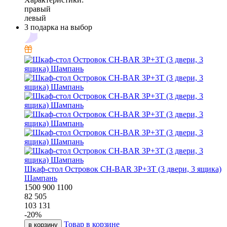
правый
левый
3 подарка на выбор
Шкаф-стол Островок CH-BAR 3P+3T (3 двери, 3 ящика)
Шампань
1500
900
1100
82 505
103 131
-
20
%
Товар в корзине
в корзину