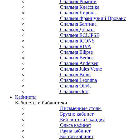
Спальня Римини
Спальня Классика
Спальня Лирона
Спальня Французкий Прованс
Спальня Балтика
Спальня Доната
Спальня ECLIPSE
Спальня ICONS
Спальня RIVA
Спальня Ellipse
Спальня Berber
Спальня Andersen
Спальня Jules Verne
Спальня Bruni
Спальня Leontina
Спальня Olivia
Спальня Odri
Кабинеты
Кабинеты и библиотеки
Письменные столы
Брусно кабинет
Библиотека Скандия
Ольса кабинет
Рауна кабинет
Бостон кабинет