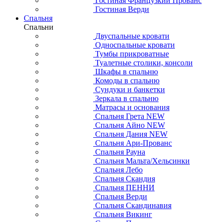
Гостиная Французкий Прованс
Гостиная Верди
Спальня
Спальни
Двуспальные кровати
Односпальные кровати
Тумбы прикроватные
Туалетные столики, консоли
Шкафы в спальню
Комоды в спальню
Сундуки и банкетки
Зеркала в спальню
Матрасы и основания
Спальня Грета NEW
Спальня Айно NEW
Спальня Дания NEW
Спальня Ари-Прованс
Спальня Рауна
Спальня Мальта/Хельсинки
Спальня Лебо
Спальня Скандия
Спальня ПЕННИ
Спальня Верди
Спальня Скандинавия
Спальня Викинг