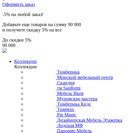
Оформить заказ
-5% на любой заказ!
Добавьте еще товаров на сумму
90 000
и получите скидку
5% на все
До скидки
5%
90 000
Коллекции
Коллекции
Тимберика
Минский мебельный центр
Скандия
тм SanRemi
Мебель Икея
Муромские мастера
Тимберика Кидс
Тимберс
Pin Magic
Дизайнерская Мебель Этажерка
Лидская МФ
Панормо Мебель