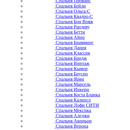
Спальня Прованс
Спальня Бейли
Спальня Ольса-С
Спальня Квадро-С
Спальня Бон Вояж
Спальня Рандеву
Спальня Бетти
Спальня Айно
Спальня Брамминг
Спальня Дания
Спальня Классик
Спальня Бридж
Спальня Винтаж
Спальня Кымор
Спальня Брусно
Спальня Ярви
Спальня Марсель
Спальня Инкери
Спальня Коста Бланка
Спальня Калипсо
Спальня Лофи СИТИ
Спальня Мексика
Спальня Аледжи
Спальня Авиньон
Спальня Верона