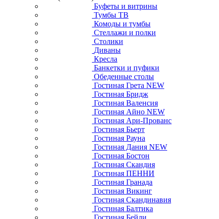
Буфеты и витрины
Тумбы ТВ
Комоды и тумбы
Стеллажи и полки
Столики
Диваны
Кресла
Банкетки и пуфики
Обеденные столы
Гостиная Грета NEW
Гостиная Бридж
Гостиная Валенсия
Гостиная Айно NEW
Гостиная Ари-Прованс
Гостиная Бьерт
Гостиная Рауна
Гостиная Дания NEW
Гостиная Бостон
Гостиная Скандия
Гостиная ПЕННИ
Гостиная Гранада
Гостиная Викинг
Гостиная Скандинавия
Гостиная Балтика
Гостиная Бейли