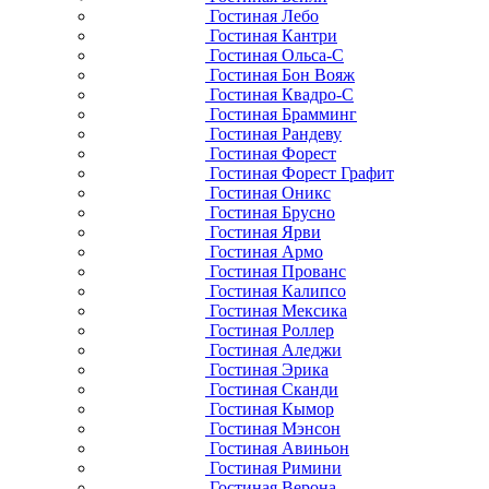
Гостиная Лебо
Гостиная Кантри
Гостиная Ольса-С
Гостиная Бон Вояж
Гостиная Квадро-С
Гостиная Брамминг
Гостиная Рандеву
Гостиная Форест
Гостиная Форест Графит
Гостиная Оникс
Гостиная Брусно
Гостиная Ярви
Гостиная Армо
Гостиная Прованс
Гостиная Калипсо
Гостиная Мексика
Гостиная Роллер
Гостиная Аледжи
Гостиная Эрика
Гостиная Сканди
Гостиная Кымор
Гостиная Мэнсон
Гостиная Авиньон
Гостиная Римини
Гостиная Верона