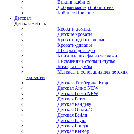
Викинг кабинет
Добрый мастер библиотека
Кабинет Прованс
Детская
Детская мебель
Кровати домики
Детские кровати
Кровати односпальные
Кровати-диваны
Шкафы в детскую
Книжные шкафы и стеллажи
Письменные столы и стулья
Комоды и тумбы
Матрасы и основания для детских
кроватей
Детская Тимберика Кидс
Детская Айно NEW
Детская Грета NEW
Детская Бетти
Детская Рандеву
Детская Ольса-С
Детская Бейли
Детская Рауна
Детская Бридж
Детская Кымор