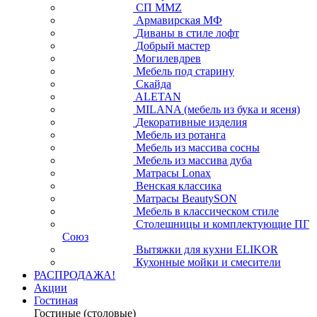
СП ММZ
Армавирская МФ
Диваны в стиле лофт
Добрый мастер
Могилевдрев
Мебель под старину
Скайда
ALETAN
MILANA (мебель из бука и ясеня)
Декоративные изделия
Мебель из ротанга
Мебель из массива сосны
Мебель из массива дуба
Матрасы Lonax
Венская классика
Матрасы BeautySON
Мебель в классическом стиле
Столешницы и комплектующие ПГ
Союз
Вытяжки для кухни ELIKOR
Кухонные мойки и смесители
РАСПРОДАЖА!
Акции
Гостиная
Гостиные (столовые)