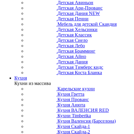
Детская Авиньон
Детская Ари-Прованс
Детская Дания NEW
Детская Пенни
Мебель для детской Скандия
Детская Хельсинки
Детская Классик
Детская Сиело
Детская Лебо
Детская Брамминг
Детская Айно
Детская Дания
Детская Тимберс кидс
Детская Коста Бланка
Кухня
Кухни из массива
Карельские кухни
Кухня Гретта
Кухня Прованс
Кухня Анюта
Кухня ВАЛЕНСИЯ RED
Кухни Timberika
Кухня Валенсия (Барселона)
Кухня Скайда-1
Кухня Скайда-2