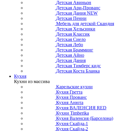
Детская Авиньон
Детская Ари-Прованс
Детская Дания NEW
Детская Пенни
Мебель для детской Скандия
Детская Хельсинки
Детская Классик
Детская Сиело
Детская Лебо
Детская Брамминг
Детская Айно
Детская Дания
Детская Тимберс кидс
Детская Коста Бланка
Кухня
Кухни из массива
Карельские кухни
Кухня Гретта
Кухня Прованс
Кухня Анюта
Кухня ВАЛЕНСИЯ RED
Кухни Timberika
Кухня Валенсия (Барселона)
Кухня Скайда-1
Кухня Скайда-2