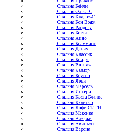
Спальня Прованс
Спальня Бейли
Спальня Ольса-С
Спальня Квадро-С
Спальня Бон Вояж
Спальня Рандеву
Спальня Бетти
Спальня Айно
Спальня Брамминг
Спальня Дания
Спальня Классик
Спальня Бридж
Спальня Винтаж
Спальня Кымор
Спальня Брусно
Спальня Ярви
Спальня Марсель
Спальня Инкери
Спальня Коста Бланка
Спальня Калипсо
Спальня Лофи СИТИ
Спальня Мексика
Спальня Аледжи
Спальня Авиньон
Спальня Верона