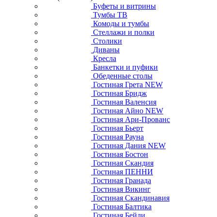
Буфеты и витрины
Тумбы ТВ
Комоды и тумбы
Стеллажи и полки
Столики
Диваны
Кресла
Банкетки и пуфики
Обеденные столы
Гостиная Грета NEW
Гостиная Бридж
Гостиная Валенсия
Гостиная Айно NEW
Гостиная Ари-Прованс
Гостиная Бьерт
Гостиная Рауна
Гостиная Дания NEW
Гостиная Бостон
Гостиная Скандия
Гостиная ПЕННИ
Гостиная Гранада
Гостиная Викинг
Гостиная Скандинавия
Гостиная Балтика
Гостиная Бейли