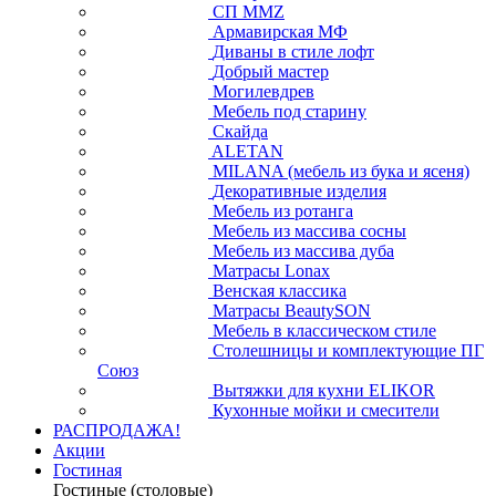
СП ММZ
Армавирская МФ
Диваны в стиле лофт
Добрый мастер
Могилевдрев
Мебель под старину
Скайда
ALETAN
MILANA (мебель из бука и ясеня)
Декоративные изделия
Мебель из ротанга
Мебель из массива сосны
Мебель из массива дуба
Матрасы Lonax
Венская классика
Матрасы BeautySON
Мебель в классическом стиле
Столешницы и комплектующие ПГ
Союз
Вытяжки для кухни ELIKOR
Кухонные мойки и смесители
РАСПРОДАЖА!
Акции
Гостиная
Гостиные (столовые)