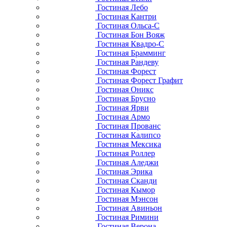
Гостиная Лебо
Гостиная Кантри
Гостиная Ольса-С
Гостиная Бон Вояж
Гостиная Квадро-С
Гостиная Брамминг
Гостиная Рандеву
Гостиная Форест
Гостиная Форест Графит
Гостиная Оникс
Гостиная Брусно
Гостиная Ярви
Гостиная Армо
Гостиная Прованс
Гостиная Калипсо
Гостиная Мексика
Гостиная Роллер
Гостиная Аледжи
Гостиная Эрика
Гостиная Сканди
Гостиная Кымор
Гостиная Мэнсон
Гостиная Авиньон
Гостиная Римини
Гостиная Верона