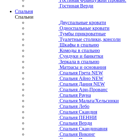
Гостиная Французкий Прованс
Гостиная Верди
Спальня
Спальни
Двуспальные кровати
Односпальные кровати
Тумбы прикроватные
Туалетные столики, консоли
Шкафы в спальню
Комоды в спальню
Сундуки и банкетки
Зеркала в спальню
Матрасы и основания
Спальня Грета NEW
Спальня Айно NEW
Спальня Дания NEW
Спальня Ари-Прованс
Спальня Рауна
Спальня Мальта/Хельсинки
Спальня Лебо
Спальня Скандия
Спальня ПЕННИ
Спальня Верди
Спальня Скандинавия
Спальня Викинг