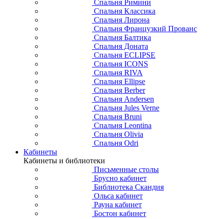
Спальня Римини
Спальня Классика
Спальня Лирона
Спальня Французкий Прованс
Спальня Балтика
Спальня Доната
Спальня ECLIPSE
Спальня ICONS
Спальня RIVA
Спальня Ellipse
Спальня Berber
Спальня Andersen
Спальня Jules Verne
Спальня Bruni
Спальня Leontina
Спальня Olivia
Спальня Odri
Кабинеты
Кабинеты и библиотеки
Письменные столы
Брусно кабинет
Библиотека Скандия
Ольса кабинет
Рауна кабинет
Бостон кабинет