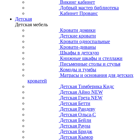
Викинг кабинет
Добрый мастер библиотека
Кабинет Прованс
Детская
Детская мебель
Кровати домики
Детские кровати
Кровати односпальные
Кровати-диваны
Шкафы в детскую
Книжные шкафы и стеллажи
Письменные столы и стулья
Комоды и тумбы
Матрасы и основания для детских
кроватей
Детская Тимберика Кидс
Детская Айно NEW
Детская Грета NEW
Детская Бетти
Детская Рандеву
Детская Ольса-С
Детская Бейли
Детская Рауна
Детская Бридж
Детская Кымор