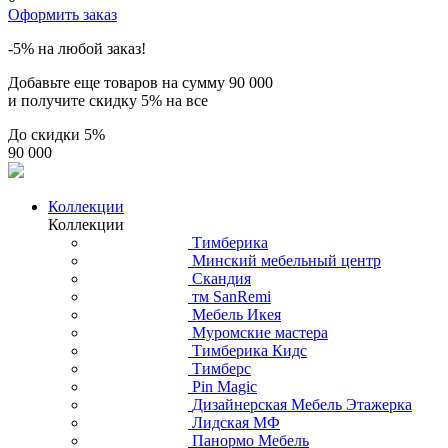
Оформить заказ
-5% на любой заказ!
Добавьте еще товаров на сумму
90 000
и получите скидку
5% на все
До скидки
5%
90 000
Коллекции
Коллекции
Тимберика
Минский мебельный центр
Скандия
тм SanRemi
Мебель Икея
Муромские мастера
Тимберика Кидс
Тимберс
Pin Magic
Дизайнерская Мебель Этажерка
Лидская МФ
Панормо Мебель