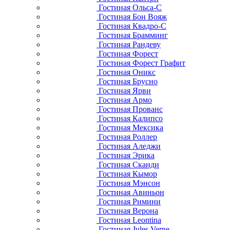
Гостиная Ольса-С
Гостиная Бон Вояж
Гостиная Квадро-С
Гостиная Брамминг
Гостиная Рандеву
Гостиная Форест
Гостиная Форест Графит
Гостиная Оникс
Гостиная Брусно
Гостиная Ярви
Гостиная Армо
Гостиная Прованс
Гостиная Калипсо
Гостиная Мексика
Гостиная Роллер
Гостиная Аледжи
Гостиная Эрика
Гостиная Сканди
Гостиная Кымор
Гостиная Мэнсон
Гостиная Авиньон
Гостиная Римини
Гостиная Верона
Гостиная Leontina
Гостиная Jules Verne