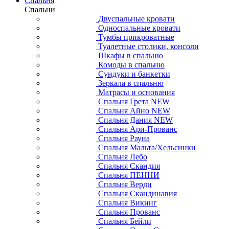
Спальня
Спальни
Двуспальные кровати
Односпальные кровати
Тумбы прикроватные
Туалетные столики, консоли
Шкафы в спальню
Комоды в спальню
Сундуки и банкетки
Зеркала в спальню
Матрасы и основания
Спальня Грета NEW
Спальня Айно NEW
Спальня Дания NEW
Спальня Ари-Прованс
Спальня Рауна
Спальня Мальта/Хельсинки
Спальня Лебо
Спальня Скандия
Спальня ПЕННИ
Спальня Верди
Спальня Скандинавия
Спальня Викинг
Спальня Прованс
Спальня Бейли