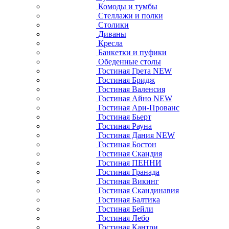
Комоды и тумбы
Стеллажи и полки
Столики
Диваны
Кресла
Банкетки и пуфики
Обеденные столы
Гостиная Грета NEW
Гостиная Бридж
Гостиная Валенсия
Гостиная Айно NEW
Гостиная Ари-Прованс
Гостиная Бьерт
Гостиная Рауна
Гостиная Дания NEW
Гостиная Бостон
Гостиная Скандия
Гостиная ПЕННИ
Гостиная Гранада
Гостиная Викинг
Гостиная Скандинавия
Гостиная Балтика
Гостиная Бейли
Гостиная Лебо
Гостиная Кантри