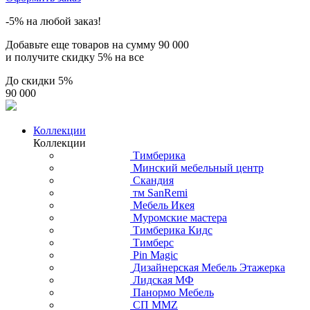
-5% на любой заказ!
Добавьте еще товаров на сумму
90 000
и получите скидку
5% на все
До скидки
5%
90 000
Коллекции
Коллекции
Тимберика
Минский мебельный центр
Скандия
тм SanRemi
Мебель Икея
Муромские мастера
Тимберика Кидс
Тимберс
Pin Magic
Дизайнерская Мебель Этажерка
Лидская МФ
Панормо Мебель
СП ММZ