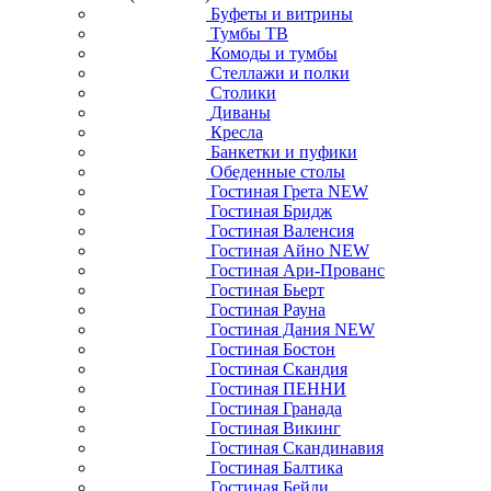
Буфеты и витрины
Тумбы ТВ
Комоды и тумбы
Стеллажи и полки
Столики
Диваны
Кресла
Банкетки и пуфики
Обеденные столы
Гостиная Грета NEW
Гостиная Бридж
Гостиная Валенсия
Гостиная Айно NEW
Гостиная Ари-Прованс
Гостиная Бьерт
Гостиная Рауна
Гостиная Дания NEW
Гостиная Бостон
Гостиная Скандия
Гостиная ПЕННИ
Гостиная Гранада
Гостиная Викинг
Гостиная Скандинавия
Гостиная Балтика
Гостиная Бейли