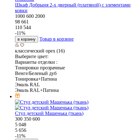
Шкаф Добрыня 2-х дверный (платяной) с элементами
ковки
1000
600
2000
98 661
110 544
-
11
%
Товар в корзине
в корзину
классический орех (16)
Выберите цвет:
Варианты отделки :
Тонировки прозрачные
Венге/Беленый дуб
Тонировка+Патина
Эмаль RAL
Эмаль RAL+Патина
Стул детский Машенька (ткань)
300
350
600
5 048
5 656
-
11
%