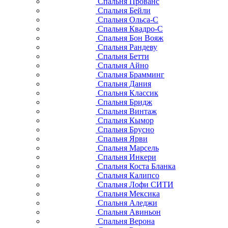
Спальня Прованс
Спальня Бейли
Спальня Ольса-С
Спальня Квадро-С
Спальня Бон Вояж
Спальня Рандеву
Спальня Бетти
Спальня Айно
Спальня Брамминг
Спальня Дания
Спальня Классик
Спальня Бридж
Спальня Винтаж
Спальня Кымор
Спальня Брусно
Спальня Ярви
Спальня Марсель
Спальня Инкери
Спальня Коста Бланка
Спальня Калипсо
Спальня Лофи СИТИ
Спальня Мексика
Спальня Аледжи
Спальня Авиньон
Спальня Верона