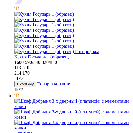
Распродажа
Кухня Государь 1 (образец)
1600
590/340
820/840
113 510
214 170
-
47
%
Товар в корзине
в корзину