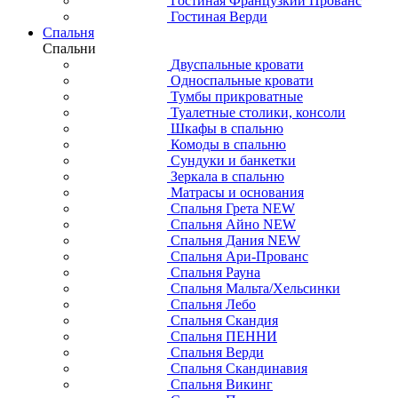
Гостиная Французкий Прованс
Гостиная Верди
Спальня
Спальни
Двуспальные кровати
Односпальные кровати
Тумбы прикроватные
Туалетные столики, консоли
Шкафы в спальню
Комоды в спальню
Сундуки и банкетки
Зеркала в спальню
Матрасы и основания
Спальня Грета NEW
Спальня Айно NEW
Спальня Дания NEW
Спальня Ари-Прованс
Спальня Рауна
Спальня Мальта/Хельсинки
Спальня Лебо
Спальня Скандия
Спальня ПЕННИ
Спальня Верди
Спальня Скандинавия
Спальня Викинг