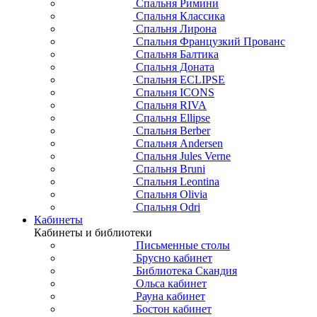
Спальня Римини
Спальня Классика
Спальня Лирона
Спальня Французкий Прованс
Спальня Балтика
Спальня Доната
Спальня ECLIPSE
Спальня ICONS
Спальня RIVA
Спальня Ellipse
Спальня Berber
Спальня Andersen
Спальня Jules Verne
Спальня Bruni
Спальня Leontina
Спальня Olivia
Спальня Odri
Кабинеты
Кабинеты и библиотеки
Письменные столы
Брусно кабинет
Библиотека Скандия
Ольса кабинет
Рауна кабинет
Бостон кабинет