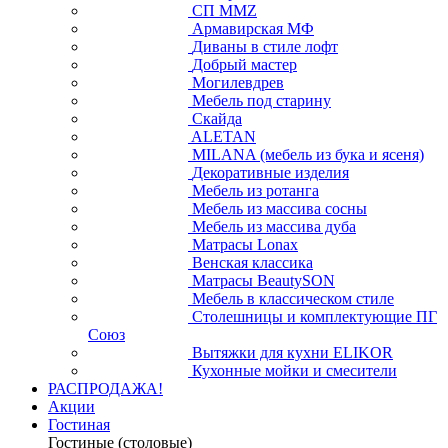
СП ММZ
Армавирская МФ
Диваны в стиле лофт
Добрый мастер
Могилевдрев
Мебель под старину
Скайда
ALETAN
MILANA (мебель из бука и ясеня)
Декоративные изделия
Мебель из ротанга
Мебель из массива сосны
Мебель из массива дуба
Матрасы Lonax
Венская классика
Матрасы BeautySON
Мебель в классическом стиле
Столешницы и комплектующие ПГ
Союз
Вытяжки для кухни ELIKOR
Кухонные мойки и смесители
РАСПРОДАЖА!
Акции
Гостиная
Гостиные (столовые)