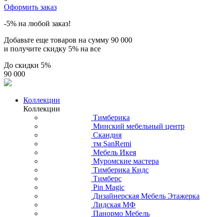
Оформить заказ
-5% на любой заказ!
Добавьте еще товаров на сумму
90 000
и получите скидку
5% на все
До скидки
5%
90 000
Коллекции
Коллекции
Тимберика
Минский мебельный центр
Скандия
тм SanRemi
Мебель Икея
Муромские мастера
Тимберика Кидс
Тимберс
Pin Magic
Дизайнерская Мебель Этажерка
Лидская МФ
Панормо Мебель