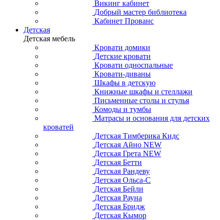
Викинг кабинет
Добрый мастер библиотека
Кабинет Прованс
Детская
Детская мебель
Кровати домики
Детские кровати
Кровати односпальные
Кровати-диваны
Шкафы в детскую
Книжные шкафы и стеллажи
Письменные столы и стулья
Комоды и тумбы
Матрасы и основания для детских
кроватей
Детская Тимберика Кидс
Детская Айно NEW
Детская Грета NEW
Детская Бетти
Детская Рандеву
Детская Ольса-С
Детская Бейли
Детская Рауна
Детская Бридж
Детская Кымор