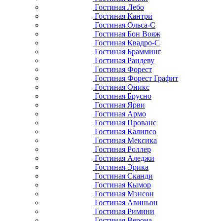
Гостиная Лебо
Гостиная Кантри
Гостиная Ольса-С
Гостиная Бон Вояж
Гостиная Квадро-С
Гостиная Брамминг
Гостиная Рандеву
Гостиная Форест
Гостиная Форест Графит
Гостиная Оникс
Гостиная Брусно
Гостиная Ярви
Гостиная Армо
Гостиная Прованс
Гостиная Калипсо
Гостиная Мексика
Гостиная Роллер
Гостиная Аледжи
Гостиная Эрика
Гостиная Сканди
Гостиная Кымор
Гостиная Мэнсон
Гостиная Авиньон
Гостиная Римини
Гостиная Верона