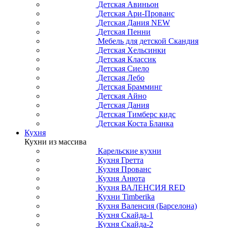
Детская Авиньон
Детская Ари-Прованс
Детская Дания NEW
Детская Пенни
Мебель для детской Скандия
Детская Хельсинки
Детская Классик
Детская Сиело
Детская Лебо
Детская Брамминг
Детская Айно
Детская Дания
Детская Тимберс кидс
Детская Коста Бланка
Кухня
Кухни из массива
Карельские кухни
Кухня Гретта
Кухня Прованс
Кухня Анюта
Кухня ВАЛЕНСИЯ RED
Кухни Timberika
Кухня Валенсия (Барселона)
Кухня Скайда-1
Кухня Скайда-2