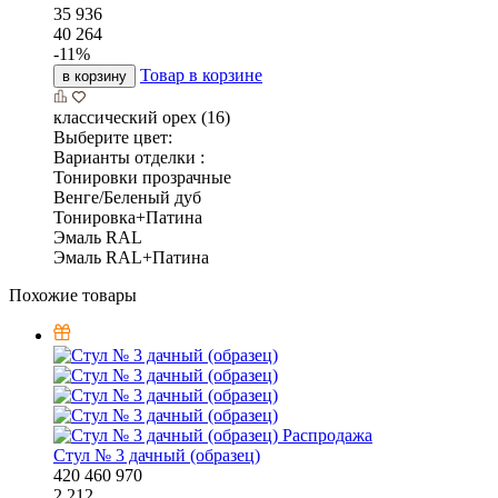
35 936
40 264
-
11
%
Товар в корзине
в корзину
классический орех (16)
Выберите цвет:
Варианты отделки :
Тонировки прозрачные
Венге/Беленый дуб
Тонировка+Патина
Эмаль RAL
Эмаль RAL+Патина
Похожие товары
Распродажа
Стул № 3 дачный (образец)
420
460
970
2 212