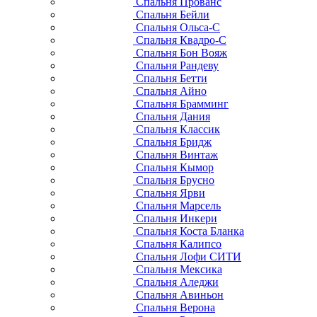
Спальня Прованс
Спальня Бейли
Спальня Ольса-С
Спальня Квадро-С
Спальня Бон Вояж
Спальня Рандеву
Спальня Бетти
Спальня Айно
Спальня Брамминг
Спальня Дания
Спальня Классик
Спальня Бридж
Спальня Винтаж
Спальня Кымор
Спальня Брусно
Спальня Ярви
Спальня Марсель
Спальня Инкери
Спальня Коста Бланка
Спальня Калипсо
Спальня Лофи СИТИ
Спальня Мексика
Спальня Аледжи
Спальня Авиньон
Спальня Верона