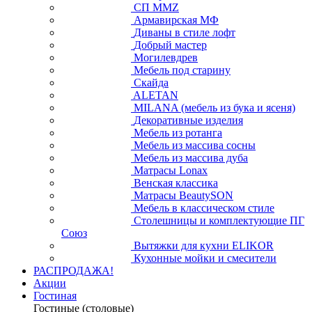
СП ММZ
Армавирская МФ
Диваны в стиле лофт
Добрый мастер
Могилевдрев
Мебель под старину
Скайда
ALETAN
MILANA (мебель из бука и ясеня)
Декоративные изделия
Мебель из ротанга
Мебель из массива сосны
Мебель из массива дуба
Матрасы Lonax
Венская классика
Матрасы BeautySON
Мебель в классическом стиле
Столешницы и комплектующие ПГ
Союз
Вытяжки для кухни ELIKOR
Кухонные мойки и смесители
РАСПРОДАЖА!
Акции
Гостиная
Гостиные (столовые)