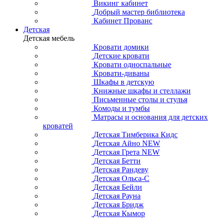
Викинг кабинет
Добрый мастер библиотека
Кабинет Прованс
Детская
Детская мебель
Кровати домики
Детские кровати
Кровати односпальные
Кровати-диваны
Шкафы в детскую
Книжные шкафы и стеллажи
Письменные столы и стулья
Комоды и тумбы
Матрасы и основания для детских
кроватей
Детская Тимберика Кидс
Детская Айно NEW
Детская Грета NEW
Детская Бетти
Детская Рандеву
Детская Ольса-С
Детская Бейли
Детская Рауна
Детская Бридж
Детская Кымор