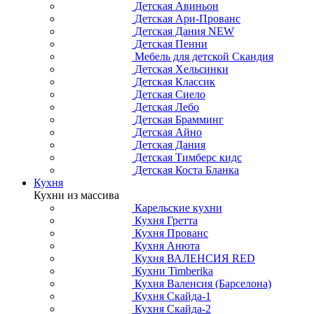
Детская Авиньон
Детская Ари-Прованс
Детская Дания NEW
Детская Пенни
Мебель для детской Скандия
Детская Хельсинки
Детская Классик
Детская Сиело
Детская Лебо
Детская Брамминг
Детская Айно
Детская Дания
Детская Тимберс кидс
Детская Коста Бланка
Кухня
Кухни из массива
Карельские кухни
Кухня Гретта
Кухня Прованс
Кухня Анюта
Кухня ВАЛЕНСИЯ RED
Кухни Timberika
Кухня Валенсия (Барселона)
Кухня Скайда-1
Кухня Скайда-2