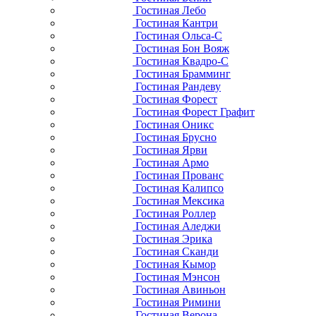
Гостиная Лебо
Гостиная Кантри
Гостиная Ольса-С
Гостиная Бон Вояж
Гостиная Квадро-С
Гостиная Брамминг
Гостиная Рандеву
Гостиная Форест
Гостиная Форест Графит
Гостиная Оникс
Гостиная Брусно
Гостиная Ярви
Гостиная Армо
Гостиная Прованс
Гостиная Калипсо
Гостиная Мексика
Гостиная Роллер
Гостиная Аледжи
Гостиная Эрика
Гостиная Сканди
Гостиная Кымор
Гостиная Мэнсон
Гостиная Авиньон
Гостиная Римини
Гостиная Верона