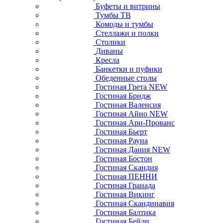
Буфеты и витрины
Тумбы ТВ
Комоды и тумбы
Стеллажи и полки
Столики
Диваны
Кресла
Банкетки и пуфики
Обеденные столы
Гостиная Грета NEW
Гостиная Бридж
Гостиная Валенсия
Гостиная Айно NEW
Гостиная Ари-Прованс
Гостиная Бьерт
Гостиная Рауна
Гостиная Дания NEW
Гостиная Бостон
Гостиная Скандия
Гостиная ПЕННИ
Гостиная Гранада
Гостиная Викинг
Гостиная Скандинавия
Гостиная Балтика
Гостиная Бейли