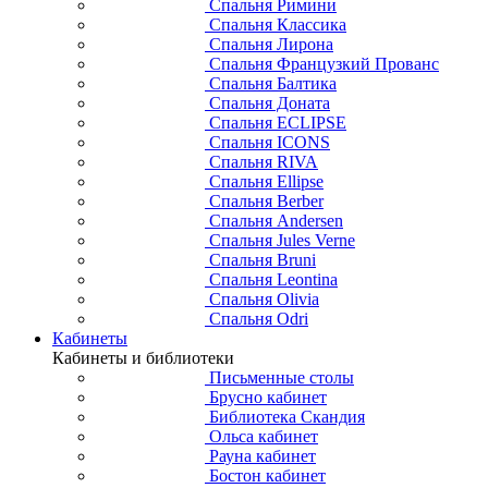
Спальня Римини
Спальня Классика
Спальня Лирона
Спальня Французкий Прованс
Спальня Балтика
Спальня Доната
Спальня ECLIPSE
Спальня ICONS
Спальня RIVA
Спальня Ellipse
Спальня Berber
Спальня Andersen
Спальня Jules Verne
Спальня Bruni
Спальня Leontina
Спальня Olivia
Спальня Odri
Кабинеты
Кабинеты и библиотеки
Письменные столы
Брусно кабинет
Библиотека Скандия
Ольса кабинет
Рауна кабинет
Бостон кабинет