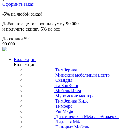
Оформить заказ
-5% на любой заказ!
Добавьте еще товаров на сумму
90 000
и получите скидку
5% на все
До скидки
5%
90 000
Коллекции
Коллекции
Тимберика
Минский мебельный центр
Скандия
тм SanRemi
Мебель Икея
Муромские мастера
Тимберика Кидс
Тимберс
Pin Magic
Дизайнерская Мебель Этажерка
Лидская МФ
Панормо Мебель