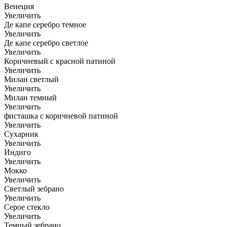
Венеция
Увеличить
Де капе серебро темное
Увеличить
Де капе серебро светлое
Увеличить
Коричневый с красной патиной
Увеличить
Милан светлый
Увеличить
Милан темный
Увеличить
фисташка с коричневой патиной
Увеличить
Сухарник
Увеличить
Индиго
Увеличить
Мокко
Увеличить
Светлый зебрано
Увеличить
Серое стекло
Увеличить
Темный зебрано