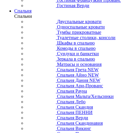
Гостиная Французкий Прованс
Гостиная Верди
Спальня
Спальни
Двуспальные кровати
Односпальные кровати
Тумбы прикроватные
Туалетные столики, консоли
Шкафы в спальню
Комоды в спальню
Сундуки и банкетки
Зеркала в спальню
Матрасы и основания
Спальня Грета NEW
Спальня Айно NEW
Спальня Дания NEW
Спальня Ари-Прованс
Спальня Рауна
Спальня Мальта/Хельсинки
Спальня Лебо
Спальня Скандия
Спальня ПЕННИ
Спальня Верди
Спальня Скандинавия
Спальня Викинг