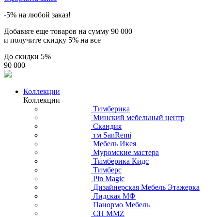
-5% на любой заказ!
Добавьте еще товаров на сумму
90 000
и получите скидку
5% на все
До скидки
5%
90 000
Коллекции
Коллекции
Тимберика
Минский мебельный центр
Скандия
тм SanRemi
Мебель Икея
Муромские мастера
Тимберика Кидс
Тимберс
Pin Magic
Дизайнерская Мебель Этажерка
Лидская МФ
Панормо Мебель
СП ММZ