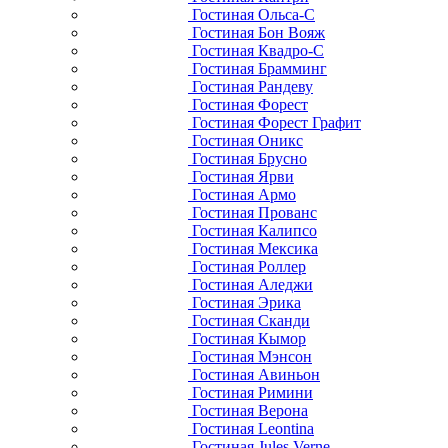
Гостиная Ольса-С
Гостиная Бон Вояж
Гостиная Квадро-С
Гостиная Брамминг
Гостиная Рандеву
Гостиная Форест
Гостиная Форест Графит
Гостиная Оникс
Гостиная Брусно
Гостиная Ярви
Гостиная Армо
Гостиная Прованс
Гостиная Калипсо
Гостиная Мексика
Гостиная Роллер
Гостиная Аледжи
Гостиная Эрика
Гостиная Сканди
Гостиная Кымор
Гостиная Мэнсон
Гостиная Авиньон
Гостиная Римини
Гостиная Верона
Гостиная Leontina
Гостиная Jules Verne