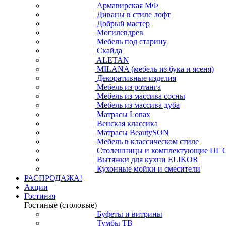
Армавирская МФ
Диваны в стиле лофт
Добрый мастер
Могилевдрев
Мебель под старину
Скайда
ALETAN
MILANA (мебель из бука и ясеня)
Декоративные изделия
Мебель из ротанга
Мебель из массива сосны
Мебель из массива дуба
Матрасы Lonax
Венская классика
Матрасы BeautySON
Мебель в классическом стиле
Столешницы и комплектующие ПГ 
Вытяжки для кухни ELIKOR
Кухонные мойки и смесители
РАСПРОДАЖА!
Акции
Гостиная
Гостиные (столовые)
Буфеты и витрины
Тумбы ТВ