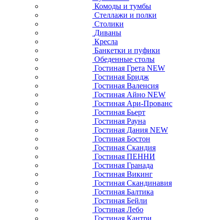
Комоды и тумбы
Стеллажи и полки
Столики
Диваны
Кресла
Банкетки и пуфики
Обеденные столы
Гостиная Грета NEW
Гостиная Бридж
Гостиная Валенсия
Гостиная Айно NEW
Гостиная Ари-Прованс
Гостиная Бьерт
Гостиная Рауна
Гостиная Дания NEW
Гостиная Бостон
Гостиная Скандия
Гостиная ПЕННИ
Гостиная Гранада
Гостиная Викинг
Гостиная Скандинавия
Гостиная Балтика
Гостиная Бейли
Гостиная Лебо
Гостиная Кантри