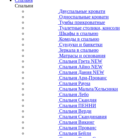
Спальня
Спальни
Двуспальные кровати
Односпальные кровати
Тумбы прикроватные
Туалетные столики, консоли
Шкафы в спальню
Комоды в спальню
Сундуки и банкетки
Зеркала в спальню
Матрасы и основания
Спальня Грета NEW
Спальня Айно NEW
Спальня Дания NEW
Спальня Ари-Прованс
Спальня Рауна
Спальня Мальта/Хельсинки
Спальня Лебо
Спальня Скандия
Спальня ПЕННИ
Спальня Верди
Спальня Скандинавия
Спальня Викинг
Спальня Прованс
Спальня Бейли