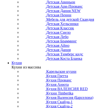
Детская Авиньон
Детская Ари-Прованс
Детская Дания NEW
Детская Пенни
Мебель для детской Скандия
Детская Хельсинки
Детская Классик
Детская Сиело
Детская Лебо
Детская Брамминг
Детская Айно
Детская Дания
Детская Тимберс кидс
Детская Коста Бланка
Кухня
Кухни из массива
Карельские кухни
Кухня Гретта
Кухня Прованс
Кухня Анюта
Кухня ВАЛЕНСИЯ RED
Кухни Timberika
Кухня Валенсия (Барселона)
Кухня Скайда-1
Кухня Скайда-2