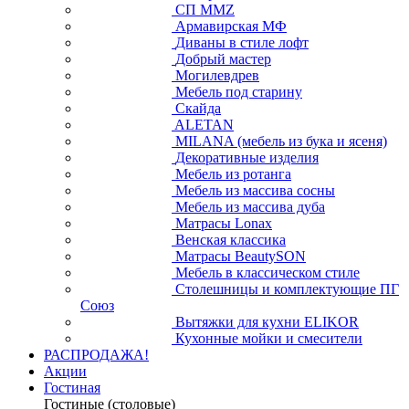
СП ММZ
Армавирская МФ
Диваны в стиле лофт
Добрый мастер
Могилевдрев
Мебель под старину
Скайда
ALETAN
MILANA (мебель из бука и ясеня)
Декоративные изделия
Мебель из ротанга
Мебель из массива сосны
Мебель из массива дуба
Матрасы Lonax
Венская классика
Матрасы BeautySON
Мебель в классическом стиле
Столешницы и комплектующие ПГ
Союз
Вытяжки для кухни ELIKOR
Кухонные мойки и смесители
РАСПРОДАЖА!
Акции
Гостиная
Гостиные (столовые)