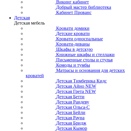
Викинг кабинет
Добрый мастер библиотека
Кабинет Прованс
Детская
Детская мебель
Кровати домики
Детские кровати
Кровати односпальные
Кровати-диваны
Шкафы в детскую
Книжные шкафы и стеллажи
Письменные столы и стулья
Комоды и тумбы
Матрасы и основания для детских
кроватей
Детская Тимберика Кидс
Детская Айно NEW
Детская Грета NEW
Детская Бетти
Детская Рандеву
Детская Ольса-С
Детская Бейли
Детская Рауна
Детская Бридж
Детская Кымор