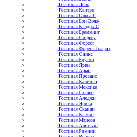
Гостиная Лебо
Гостиная Кантри
Гостиная Ольса-С
Гостиная Бон Вояж
Гостиная Квадро-С
Гостиная Брамминг
Гостиная Рандеву
Гостиная Форест
Гостиная Форест Графит
Гостиная Оникс
Гостиная Брусно
Гостиная Ярви
Гостиная Армо
Гостиная Прованс
Гостиная Калипсо
Гостиная Мексика
Гостиная Роллер
Гостиная Аледжи
Гостиная Эрика
Гостиная Сканди
Гостиная Кымор
Гостиная Мэнсон
Гостиная Авиньон
Гостиная Римини
Гостиная Верона