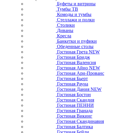
Буфеты и витрины
Тумбы ТВ
Комоды и тумбы
Стеллажи и полки
Столики
Диваны
Кресла
Банкетки и пуфики
Обеденные столы
Гостиная Грета NEW
Гостиная Бридж
Гостиная Валенсия
Гостиная Айно NEW
Гостиная Ари-Прованс
Гостиная Бьерт
Гостиная Рауна
Гостиная Дания NEW
Гостиная Бостон
Гостиная Скандия
Гостиная ПЕННИ
Гостиная Гранада
Гостиная Викинг
Гостиная Скандинавия
Гостиная Балтика
Гостиная Бейли