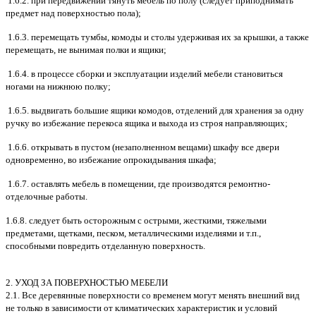
1.6.2. при передвижении тянуть мебель по полу (следует приподнимать
предмет над поверхностью пола);
1.6.3. перемещать тумбы, комоды и столы удерживая их за крышки, а также
перемещать, не вынимая полки и ящики;
1.6.4. в процессе сборки и эксплуатации изделий мебели становиться
ногами на нижнюю полку;
1.6.5. выдвигать большие ящики комодов, отделений для хранения за одну
ручку во избежание перекоса ящика и выхода из строя направляющих;
1.6.6. открывать в пустом (незаполненном вещами) шкафу все двери
одновременно, во избежание опрокидывания шкафа;
1.6.7. оставлять мебель в помещении, где производятся ремонтно-
отделочные работы.
1.6.8. следует быть осторожным с острыми, жесткими, тяжелыми
предметами, щетками, песком, металлическими изделиями и т.п.,
способными повредить отделанную поверхность.
2. УХОД ЗА ПОВЕРХНОСТЬЮ МЕБЕЛИ
2.1. Все деревянные поверхности со временем могут менять внешний вид
не только в зависимости от климатических характеристик и условий