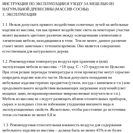
ИНСТРУКЦИЯ ПО ЭКСПЛУАТАЦИИ И УХОДУ ЗА МЕБЕЛЬЮ ИЗ
НАТУРАЛЬНОЙ ДРЕВЕСИНЫ (МАССИВ СОСНЫ)
1. ЭКСПЛУАТАЦИЯ
1.1. Нельзя допускать прямого воздействия солнечных лучей на мебельные
изделия из массива, так как прямое воздействие света на некоторые участки
может вызывать цветовое различие между освещенными элементами и
элементами мебели, находящимися в тени. Тем не менее, данное различие
станет менее заметным с течением времени. Оно является совершенно
естественным для натурального дерева.
1.2. Рекомендуемая температура воздуха при хранении и (или)
эксплуатации мебели из массива - +18 град. С - +25 градусов по Цельсию.
При этом резкие перепады температуры в этом промежутке могут серьезно
повредить изделие или его части. Нельзя допускать попадания на
мебельные изделия горячих предметов (утюги, посуда с кипятком и т.п.) или
продолжительного воздействия вызывающих нагревание излучений (свет
мощных ламп, неэкранизированные микроволновые излучатели и т.п.).
Мебель из массива не следует размещать вблизи отопительных приборов,
сырых и холодных стен во избежание ухудшения внешнего вида и
эксплуатационных свойств. Желательно, чтобы расстояние до источника
тепла составляло не менее 0,8 м.
1.3. Рекомендуемая относительная влажность воздуха для содержания
мебельного изделия из массива – должна быть не менее 45% и не более