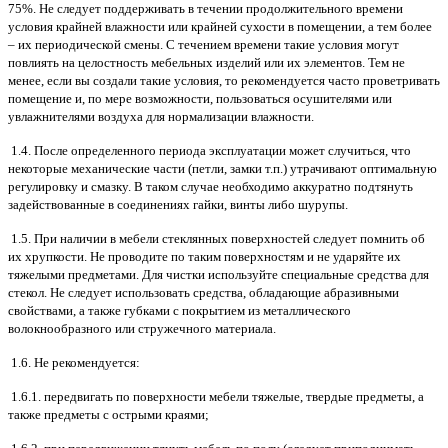
75%. Не следует поддерживать в течении продолжительного времени
условия крайней влажности или крайней сухости в помещении, а тем более
– их периодической смены. С течением времени такие условия могут
повлиять на целостность мебельных изделий или их элементов. Тем не
менее, если вы создали такие условия, то рекомендуется часто проветривать
помещение и, по мере возможности, пользоваться осушителями или
увлажнителями воздуха для нормализации влажности.
1.4. После определенного периода эксплуатации может случиться, что
некоторые механические части (петли, замки т.п.) утрачивают оптимальную
регулировку и смазку. В таком случае необходимо аккуратно подтянуть
задействованные в соединениях гайки, винты либо шурупы.
1.5. При наличии в мебели стеклянных поверхностей следует помнить об
их хрупкости. Не проводите по таким поверхностям и не ударяйте их
тяжелыми предметами. Для чистки используйте специальные средства для
стекол. Не следует использовать средства, обладающие абразивными
свойствами, а также губками с покрытием из металлического
волокнообразного или стружечного материала.
1.6. Не рекомендуется:
1.6.1. передвигать по поверхности мебели тяжелые, твердые предметы, а
также предметы с острыми краями;