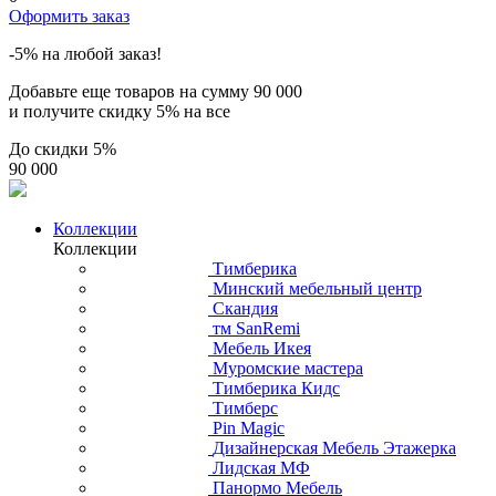
Оформить заказ
-5% на любой заказ!
Добавьте еще товаров на сумму
90 000
и получите скидку
5% на все
До скидки
5%
90 000
Коллекции
Коллекции
Тимберика
Минский мебельный центр
Скандия
тм SanRemi
Мебель Икея
Муромские мастера
Тимберика Кидс
Тимберс
Pin Magic
Дизайнерская Мебель Этажерка
Лидская МФ
Панормо Мебель