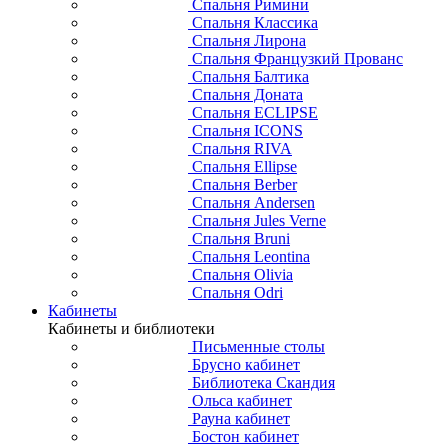
Спальня Римини
Спальня Классика
Спальня Лирона
Спальня Французкий Прованс
Спальня Балтика
Спальня Доната
Спальня ECLIPSE
Спальня ICONS
Спальня RIVA
Спальня Ellipse
Спальня Berber
Спальня Andersen
Спальня Jules Verne
Спальня Bruni
Спальня Leontina
Спальня Olivia
Спальня Odri
Кабинеты
Кабинеты и библиотеки
Письменные столы
Брусно кабинет
Библиотека Скандия
Ольса кабинет
Рауна кабинет
Бостон кабинет