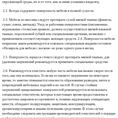
окружающей среды, но и от того, как за ними ухаживал владелец.
2.2. Всегда содержите поверхность мебели в полной сухости.
2.3. Мебель из массива следует протирать сухой мягкой тканью (фланель,
сукно, плюш, миткаль). Уход за рабочими поверхностями (письменные,
журнальные столы) как правило, должен осуществляться мягкой влажной
тканью, поролоновой губкой или специальными щетками, возможно с
применением соответствующих моющих средств. 2.4. Поверхности мебели
покрытые лаком рекомендуется освежать специальным жидким составом
«Полироль для мебели с воском» не реже одного раза в месяц.
2.5. Поверхность зеркал и стекол следует протирать мягкой тканью, для
удаления загрязнений рекомендуется применять специальные средства.
2.6. Рекомендуется очистить любую часть мебели как можно скорее после
того, как она испачкалась. Если вы оставляете загрязнение на некоторое
время, то заметно повышается опасность образования разводов, пятен и
повреждений мебельных изделий и их частей. В случае стойких
загрязнений лакированных поверхностей рекомендуется использовать
специальные очистители, которые в настоящее время предоставлены в
достаточно широком ассортименте и, помимо надлежащих очищающих
качеств, обладают полирующим, защитным, консервирующим,
ароматизирующими и иными полезными средствами. В этом случае
необходимо следовать инструкциям производителей очистителей о порядке