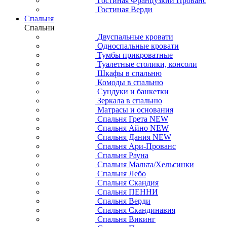
Гостиная Французкий Прованс
Гостиная Верди
Спальня
Спальни
Двуспальные кровати
Односпальные кровати
Тумбы прикроватные
Туалетные столики, консоли
Шкафы в спальню
Комоды в спальню
Сундуки и банкетки
Зеркала в спальню
Матрасы и основания
Спальня Грета NEW
Спальня Айно NEW
Спальня Дания NEW
Спальня Ари-Прованс
Спальня Рауна
Спальня Мальта/Хельсинки
Спальня Лебо
Спальня Скандия
Спальня ПЕННИ
Спальня Верди
Спальня Скандинавия
Спальня Викинг