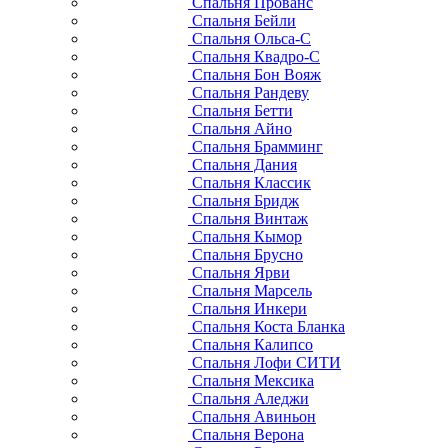
Спальня Прованс
Спальня Бейли
Спальня Ольса-С
Спальня Квадро-С
Спальня Бон Вояж
Спальня Рандеву
Спальня Бетти
Спальня Айно
Спальня Брамминг
Спальня Дания
Спальня Классик
Спальня Бридж
Спальня Винтаж
Спальня Кымор
Спальня Брусно
Спальня Ярви
Спальня Марсель
Спальня Инкери
Спальня Коста Бланка
Спальня Калипсо
Спальня Лофи СИТИ
Спальня Мексика
Спальня Аледжи
Спальня Авиньон
Спальня Верона