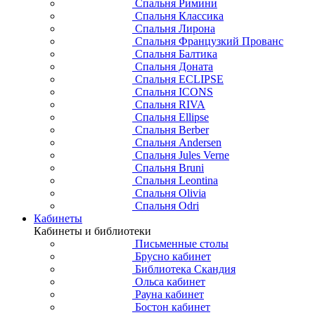
Спальня Римини
Спальня Классика
Спальня Лирона
Спальня Французкий Прованс
Спальня Балтика
Спальня Доната
Спальня ECLIPSE
Спальня ICONS
Спальня RIVA
Спальня Ellipse
Спальня Berber
Спальня Andersen
Спальня Jules Verne
Спальня Bruni
Спальня Leontina
Спальня Olivia
Спальня Odri
Кабинеты
Кабинеты и библиотеки
Письменные столы
Брусно кабинет
Библиотека Скандия
Ольса кабинет
Рауна кабинет
Бостон кабинет