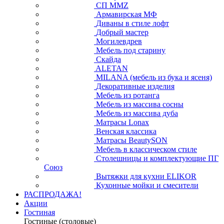
СП ММZ
Армавирская МФ
Диваны в стиле лофт
Добрый мастер
Могилевдрев
Мебель под старину
Скайда
ALETAN
MILANA (мебель из бука и ясеня)
Декоративные изделия
Мебель из ротанга
Мебель из массива сосны
Мебель из массива дуба
Матрасы Lonax
Венская классика
Матрасы BeautySON
Мебель в классическом стиле
Столешницы и комплектующие ПГ
Союз
Вытяжки для кухни ELIKOR
Кухонные мойки и смесители
РАСПРОДАЖА!
Акции
Гостиная
Гостиные (столовые)