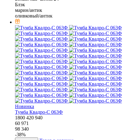
Блэк
марин/антик
оливковый/антик
Новинка
Тумба Квадро-С 063Ф
1800
420
940
60 971
98 340
-
38
%