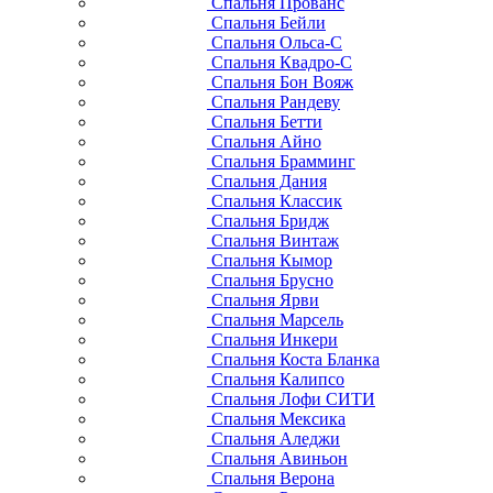
Спальня Прованс
Спальня Бейли
Спальня Ольса-С
Спальня Квадро-С
Спальня Бон Вояж
Спальня Рандеву
Спальня Бетти
Спальня Айно
Спальня Брамминг
Спальня Дания
Спальня Классик
Спальня Бридж
Спальня Винтаж
Спальня Кымор
Спальня Брусно
Спальня Ярви
Спальня Марсель
Спальня Инкери
Спальня Коста Бланка
Спальня Калипсо
Спальня Лофи СИТИ
Спальня Мексика
Спальня Аледжи
Спальня Авиньон
Спальня Верона