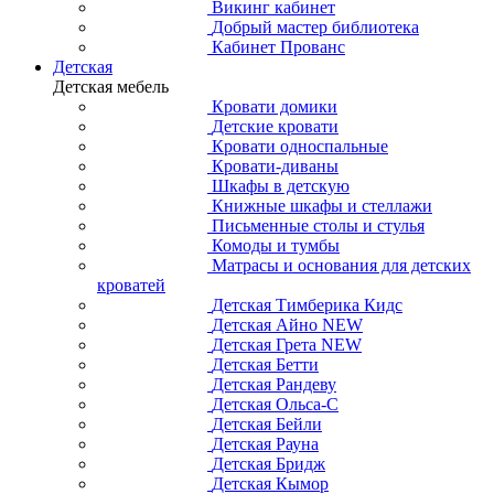
Викинг кабинет
Добрый мастер библиотека
Кабинет Прованс
Детская
Детская мебель
Кровати домики
Детские кровати
Кровати односпальные
Кровати-диваны
Шкафы в детскую
Книжные шкафы и стеллажи
Письменные столы и стулья
Комоды и тумбы
Матрасы и основания для детских
кроватей
Детская Тимберика Кидс
Детская Айно NEW
Детская Грета NEW
Детская Бетти
Детская Рандеву
Детская Ольса-С
Детская Бейли
Детская Рауна
Детская Бридж
Детская Кымор