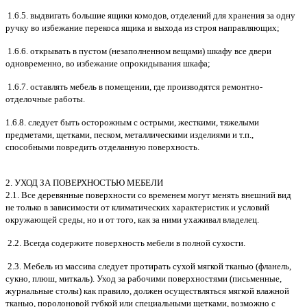
1.6.5. выдвигать большие ящики комодов, отделений для хранения за одну
ручку во избежание перекоса ящика и выхода из строя направляющих;
1.6.6. открывать в пустом (незаполненном вещами) шкафу все двери
одновременно, во избежание опрокидывания шкафа;
1.6.7. оставлять мебель в помещении, где производятся ремонтно-
отделочные работы.
1.6.8. следует быть осторожным с острыми, жесткими, тяжелыми
предметами, щетками, песком, металлическими изделиями и т.п.,
способными повредить отделанную поверхность.
2. УХОД ЗА ПОВЕРХНОСТЬЮ МЕБЕЛИ
2.1. Все деревянные поверхности со временем могут менять внешний вид
не только в зависимости от климатических характеристик и условий
окружающей среды, но и от того, как за ними ухаживал владелец.
2.2. Всегда содержите поверхность мебели в полной сухости.
2.3. Мебель из массива следует протирать сухой мягкой тканью (фланель,
сукно, плюш, миткаль). Уход за рабочими поверхностями (письменные,
журнальные столы) как правило, должен осуществляться мягкой влажной
тканью, поролоновой губкой или специальными щетками, возможно с