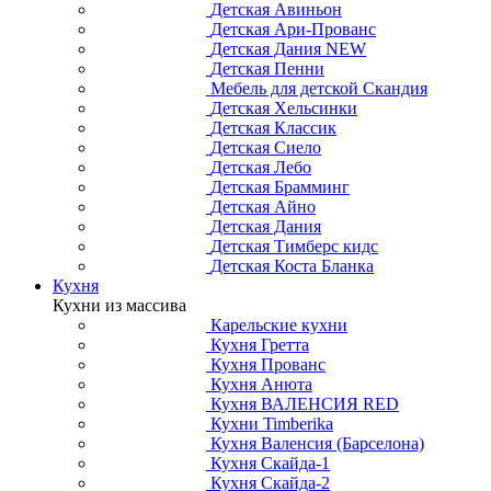
Детская Авиньон
Детская Ари-Прованс
Детская Дания NEW
Детская Пенни
Мебель для детской Скандия
Детская Хельсинки
Детская Классик
Детская Сиело
Детская Лебо
Детская Брамминг
Детская Айно
Детская Дания
Детская Тимберс кидс
Детская Коста Бланка
Кухня
Кухни из массива
Карельские кухни
Кухня Гретта
Кухня Прованс
Кухня Анюта
Кухня ВАЛЕНСИЯ RED
Кухни Timberika
Кухня Валенсия (Барселона)
Кухня Скайда-1
Кухня Скайда-2