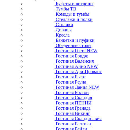
Буфеты и витрины
Тумбы ТВ
Комоды и тумбы
Стеллажи и полки
Столики
Диваны
Кресла
Банкетки и пуфики
Обеденные столы
Гостиная Грета NEW
Гостиная Бридж
Гостиная Валенсия
Гостиная Айно NEW
Гостиная Ари-Прованс
Гостиная Бьерт
Гостиная Рауна
Гостиная Дания NEW
Гостиная Бостон
Гостиная Скандия
Гостиная ПЕННИ
Гостиная Гранада
Гостиная Викинг
Гостиная Скандинавия
Гостиная Балтика
Гостиная Бейли