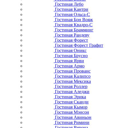
Гостиная Лебо
Гостиная Кантри
Гостиная Ольса-С
Гостиная Бон Вояж
Гостиная Квадро-С
Гостиная Брамминг
Гостиная Рандеву
Гостиная Форест
Гостиная Форест Графит
Гостиная Оникс
Гостиная Брусно
Гостиная Ярви
Гостиная Армо
Гостиная Прованс
Гостиная Калипсо
Гостиная Мексика
Гостиная Роллер
Гостиная Аледжи
Гостиная Эрика
Гостиная Сканди
Гостиная Кымор
Гостиная Мэнсон
Гостиная Авиньон
Гостиная Римини
Гостиная Верона