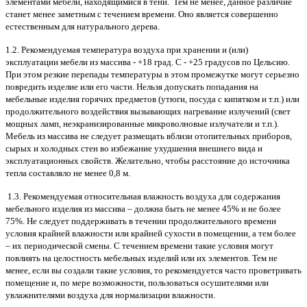
элементами мебели, находящимися в тени. Тем не менее, данное различие
станет менее заметным с течением времени. Оно является совершенно
естественным для натурального дерева.
1.2. Рекомендуемая температура воздуха при хранении и (или)
эксплуатации мебели из массива - +18 град. С - +25 градусов по Цельсию.
При этом резкие перепады температуры в этом промежутке могут серьезно
повредить изделие или его части. Нельзя допускать попадания на
мебельные изделия горячих предметов (утюги, посуда с кипятком и т.п.) или
продолжительного воздействия вызывающих нагревание излучений (свет
мощных ламп, неэкранизированные микроволновые излучатели и т.п.).
Мебель из массива не следует размещать вблизи отопительных приборов,
сырых и холодных стен во избежание ухудшения внешнего вида и
эксплуатационных свойств. Желательно, чтобы расстояние до источника
тепла составляло не менее 0,8 м.
1.3. Рекомендуемая относительная влажность воздуха для содержания
мебельного изделия из массива – должна быть не менее 45% и не более
75%. Не следует поддерживать в течении продолжительного времени
условия крайней влажности или крайней сухости в помещении, а тем более
– их периодической смены. С течением времени такие условия могут
повлиять на целостность мебельных изделий или их элементов. Тем не
менее, если вы создали такие условия, то рекомендуется часто проветривать
помещение и, по мере возможности, пользоваться осушителями или
увлажнителями воздуха для нормализации влажности.