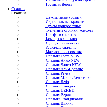
Гостиная Французкий Прованс
Гостиная Верди
Спальня
Спальни
Двуспальные кровати
Односпальные кровати
Тумбы прикроватные
Туалетные столики, консоли
Шкафы в спальню
Комоды в спальню
Сундуки и банкетки
Зеркала в спальню
Матрасы и основания
Спальня Грета NEW
Спальня Айно NEW
Спальня Дания NEW
Спальня Ари-Прованс
Спальня Рауна
Спальня Мальта/Хельсинки
Спальня Лебо
Спальня Скандия
Спальня ПЕННИ
Спальня Верди
Спальня Скандинавия
Спальня Викинг