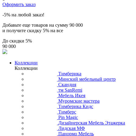
Оформить заказ
-5% на любой заказ!
Добавьте еще товаров на сумму
90 000
и получите скидку
5% на все
До скидки
5%
90 000
Коллекции
Коллекции
Тимберика
Минский мебельный центр
Скандия
тм SanRemi
Мебель Икея
Муромские мастера
Тимберика Кидс
Тимберс
Pin Magic
Дизайнерская Мебель Этажерка
Лидская МФ
Панормо Мебель