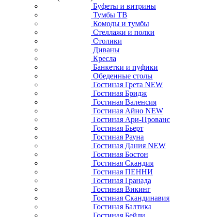
Буфеты и витрины
Тумбы ТВ
Комоды и тумбы
Стеллажи и полки
Столики
Диваны
Кресла
Банкетки и пуфики
Обеденные столы
Гостиная Грета NEW
Гостиная Бридж
Гостиная Валенсия
Гостиная Айно NEW
Гостиная Ари-Прованс
Гостиная Бьерт
Гостиная Рауна
Гостиная Дания NEW
Гостиная Бостон
Гостиная Скандия
Гостиная ПЕННИ
Гостиная Гранада
Гостиная Викинг
Гостиная Скандинавия
Гостиная Балтика
Гостиная Бейли