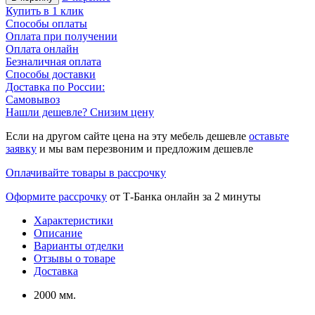
Купить в 1 клик
Способы оплаты
Оплата при получении
Оплата онлайн
Безналичная оплата
Способы доставки
Доставка по России:
Самовывоз
Нашли дешевле? Снизим цену
Если на другом сайте цена на эту мебель дешевле
оставьте
заявку
и мы вам перезвоним и предложим дешевле
Оплачивайте товары в рассрочку
Оформите рассрочку
от Т-Банка онлайн за 2 минуты
Характеристики
Описание
Варианты отделки
Отзывы о товаре
Доставка
2000 мм.