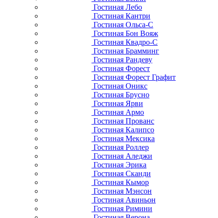
Гостиная Лебо
Гостиная Кантри
Гостиная Ольса-С
Гостиная Бон Вояж
Гостиная Квадро-С
Гостиная Брамминг
Гостиная Рандеву
Гостиная Форест
Гостиная Форест Графит
Гостиная Оникс
Гостиная Брусно
Гостиная Ярви
Гостиная Армо
Гостиная Прованс
Гостиная Калипсо
Гостиная Мексика
Гостиная Роллер
Гостиная Аледжи
Гостиная Эрика
Гостиная Сканди
Гостиная Кымор
Гостиная Мэнсон
Гостиная Авиньон
Гостиная Римини
Гостиная Верона