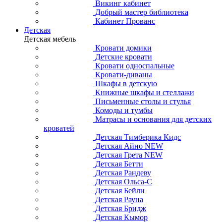
Викинг кабинет
Добрый мастер библиотека
Кабинет Прованс
Детская
Детская мебель
Кровати домики
Детские кровати
Кровати односпальные
Кровати-диваны
Шкафы в детскую
Книжные шкафы и стеллажи
Письменные столы и стулья
Комоды и тумбы
Матрасы и основания для детских
кроватей
Детская Тимберика Кидс
Детская Айно NEW
Детская Грета NEW
Детская Бетти
Детская Рандеву
Детская Ольса-С
Детская Бейли
Детская Рауна
Детская Бридж
Детская Кымор