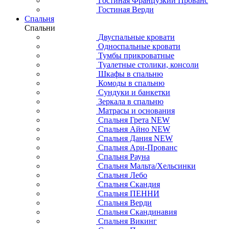
Гостиная Французкий Прованс
Гостиная Верди
Спальня
Спальни
Двуспальные кровати
Односпальные кровати
Тумбы прикроватные
Туалетные столики, консоли
Шкафы в спальню
Комоды в спальню
Сундуки и банкетки
Зеркала в спальню
Матрасы и основания
Спальня Грета NEW
Спальня Айно NEW
Спальня Дания NEW
Спальня Ари-Прованс
Спальня Рауна
Спальня Мальта/Хельсинки
Спальня Лебо
Спальня Скандия
Спальня ПЕННИ
Спальня Верди
Спальня Скандинавия
Спальня Викинг