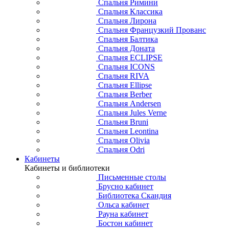
Спальня Римини
Спальня Классика
Спальня Лирона
Спальня Французкий Прованс
Спальня Балтика
Спальня Доната
Спальня ECLIPSE
Спальня ICONS
Спальня RIVA
Спальня Ellipse
Спальня Berber
Спальня Andersen
Спальня Jules Verne
Спальня Bruni
Спальня Leontina
Спальня Olivia
Спальня Odri
Кабинеты
Кабинеты и библиотеки
Письменные столы
Брусно кабинет
Библиотека Скандия
Ольса кабинет
Рауна кабинет
Бостон кабинет