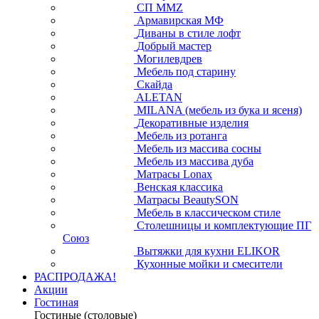
СП ММZ
Армавирская МФ
Диваны в стиле лофт
Добрый мастер
Могилевдрев
Мебель под старину
Скайда
ALETAN
MILANA (мебель из бука и ясеня)
Декоративные изделия
Мебель из ротанга
Мебель из массива сосны
Мебель из массива дуба
Матрасы Lonax
Венская классика
Матрасы BeautySON
Мебель в классическом стиле
Столешницы и комплектующие ПГ
Союз
Вытяжки для кухни ELIKOR
Кухонные мойки и смесители
РАСПРОДАЖА!
Акции
Гостиная
Гостиные (столовые)