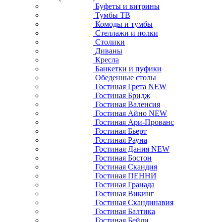
Буфеты и витрины
Тумбы ТВ
Комоды и тумбы
Стеллажи и полки
Столики
Диваны
Кресла
Банкетки и пуфики
Обеденные столы
Гостиная Грета NEW
Гостиная Бридж
Гостиная Валенсия
Гостиная Айно NEW
Гостиная Ари-Прованс
Гостиная Бьерт
Гостиная Рауна
Гостиная Дания NEW
Гостиная Бостон
Гостиная Скандия
Гостиная ПЕННИ
Гостиная Гранада
Гостиная Викинг
Гостиная Скандинавия
Гостиная Балтика
Гостиная Бейли