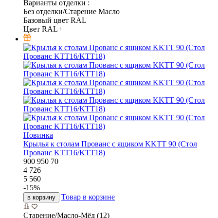
Варианты отделки :
Без отделки/Старение Масло
Базовый цвет RAL
Цвет RAL+
Новинка
Крылья к столам Прованс с ящиком KKTT 90 (Стол
Прованс KTT16/KTT18)
900
950
70
4 726
5 560
-
15
%
Товар в корзине
в корзину
Старение/Масло-Мёд (12)