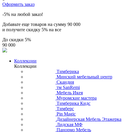
Оформить заказ
-5% на любой заказ!
Добавьте еще товаров на сумму
90 000
и получите скидку
5% на все
До скидки
5%
90 000
Коллекции
Коллекции
Тимберика
Минский мебельный центр
Скандия
тм SanRemi
Мебель Икея
Муромские мастера
Тимберика Кидс
Тимберс
Pin Magic
Дизайнерская Мебель Этажерка
Лидская МФ
Панормо Мебель