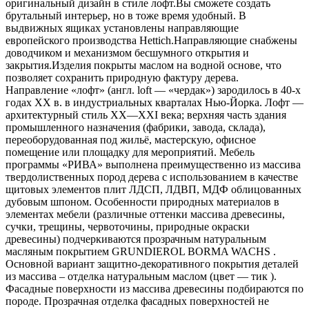
оригинальный дизайн в стиле лофт.Вы сможете создать
брутальный интерьер, но в тоже время удобный. В
выдвижных ящиках установлены направляющие
европейского производства Hettich.Направляющие снабжены
доводчиком и механизмом бесшумного открытия и
закрытия.Изделия покрыты маслом на водной основе, что
позволяет сохранить природную фактуру дерева.
Направление «лофт» (англ. loft — «чердак») зародилось в 40-х
годах XX в. в индустриальных кварталах Нью-Йорка. Лофт —
архитектурный стиль XX—XXI века; верхняя часть здания
промышленного назначения (фабрики, завода, склада),
переоборудованная под жильё, мастерскую, офисное
помещение или площадку для мероприятий. Мебель
программы «РИВА» выполнена преимущественно из массива
твердолиственных пород дерева с использованием в качестве
щитовых элементов плит ЛДСП, ЛДВП, МДФ облицованных
дубовым шпоном. Особенности природных материалов в
элементах мебели (различные оттенки массива древесины,
сучки, трещины, червоточины, природные окраски
древесины) подчеркиваются прозрачным натуральным
масляным покрытием GRUNDIEROL BORMA WACHS .
Основной вариант защитно-декоративного покрытия деталей
из массива – отделка натуральным маслом (цвет — тик ).
Фасадные поверхности из массива древесины подбираются по
породе. Прозрачная отделка фасадных поверхностей не