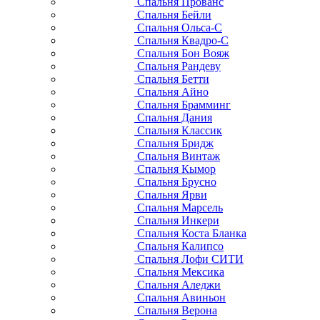
Спальня Прованс
Спальня Бейли
Спальня Ольса-С
Спальня Квадро-С
Спальня Бон Вояж
Спальня Рандеву
Спальня Бетти
Спальня Айно
Спальня Брамминг
Спальня Дания
Спальня Классик
Спальня Бридж
Спальня Винтаж
Спальня Кымор
Спальня Брусно
Спальня Ярви
Спальня Марсель
Спальня Инкери
Спальня Коста Бланка
Спальня Калипсо
Спальня Лофи СИТИ
Спальня Мексика
Спальня Аледжи
Спальня Авиньон
Спальня Верона