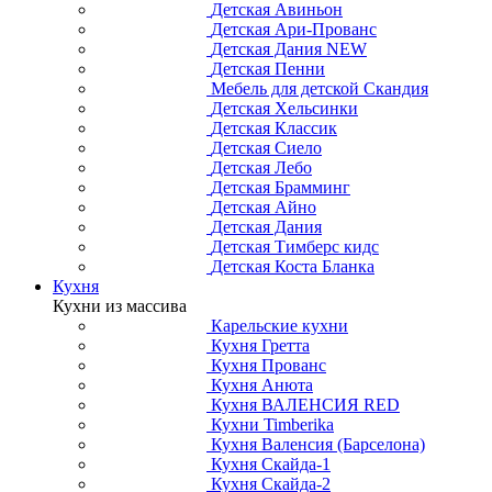
Детская Авиньон
Детская Ари-Прованс
Детская Дания NEW
Детская Пенни
Мебель для детской Скандия
Детская Хельсинки
Детская Классик
Детская Сиело
Детская Лебо
Детская Брамминг
Детская Айно
Детская Дания
Детская Тимберс кидс
Детская Коста Бланка
Кухня
Кухни из массива
Карельские кухни
Кухня Гретта
Кухня Прованс
Кухня Анюта
Кухня ВАЛЕНСИЯ RED
Кухни Timberika
Кухня Валенсия (Барселона)
Кухня Скайда-1
Кухня Скайда-2