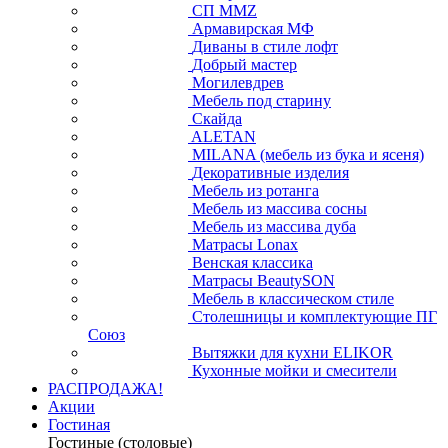
СП ММZ
Армавирская МФ
Диваны в стиле лофт
Добрый мастер
Могилевдрев
Мебель под старину
Скайда
ALETAN
MILANA (мебель из бука и ясеня)
Декоративные изделия
Мебель из ротанга
Мебель из массива сосны
Мебель из массива дуба
Матрасы Lonax
Венская классика
Матрасы BeautySON
Мебель в классическом стиле
Столешницы и комплектующие ПГ
Союз
Вытяжки для кухни ELIKOR
Кухонные мойки и смесители
РАСПРОДАЖА!
Акции
Гостиная
Гостиные (столовые)