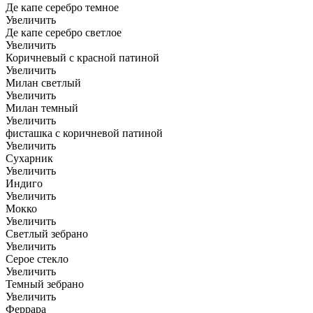
Де капе серебро темное
Увеличить
Де капе серебро светлое
Увеличить
Коричневый с красной патиной
Увеличить
Милан светлый
Увеличить
Милан темный
Увеличить
фисташка с коричневой патиной
Увеличить
Сухарник
Увеличить
Индиго
Увеличить
Мокко
Увеличить
Светлый зебрано
Увеличить
Серое стекло
Увеличить
Темный зебрано
Увеличить
Феррара