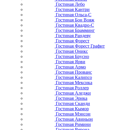
Гостиная Лебо
Гостиная Кантри
Гостиная Ольса-С
Гостиная Бон Вояж
Гостиная Квадро-С
Гостиная Брамминг
Гостиная Рандеву
Гостиная Форест
Гостиная Форест Графит
Гостиная Оникс
Гостиная Брусно
Гостиная Ярви
Гостиная Армо
Гостиная Прованс
Гостиная Калипсо
Гостиная Мексика
Гостиная Роллер
Гостиная Аледжи
Гостиная Эрика
Гостиная Сканди
Гостиная Кымор
Гостиная Мэнсон
Гостиная Авиньон
Гостиная Римини
Гостиная Верона