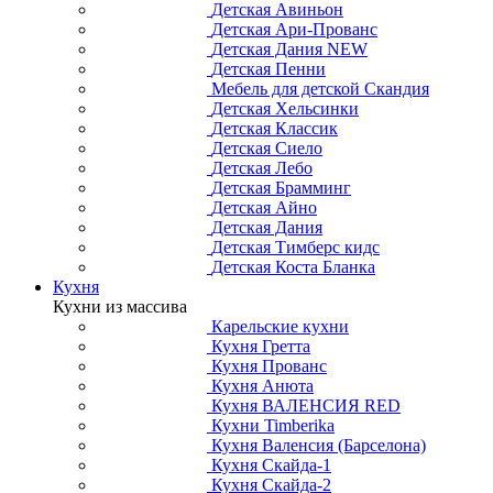
Детская Авиньон
Детская Ари-Прованс
Детская Дания NEW
Детская Пенни
Мебель для детской Скандия
Детская Хельсинки
Детская Классик
Детская Сиело
Детская Лебо
Детская Брамминг
Детская Айно
Детская Дания
Детская Тимберс кидс
Детская Коста Бланка
Кухня
Кухни из массива
Карельские кухни
Кухня Гретта
Кухня Прованс
Кухня Анюта
Кухня ВАЛЕНСИЯ RED
Кухни Timberika
Кухня Валенсия (Барселона)
Кухня Скайда-1
Кухня Скайда-2