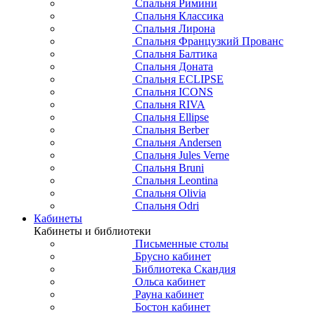
Спальня Римини
Спальня Классика
Спальня Лирона
Спальня Французкий Прованс
Спальня Балтика
Спальня Доната
Спальня ECLIPSE
Спальня ICONS
Спальня RIVA
Спальня Ellipse
Спальня Berber
Спальня Andersen
Спальня Jules Verne
Спальня Bruni
Спальня Leontina
Спальня Olivia
Спальня Odri
Кабинеты
Кабинеты и библиотеки
Письменные столы
Брусно кабинет
Библиотека Скандия
Ольса кабинет
Рауна кабинет
Бостон кабинет