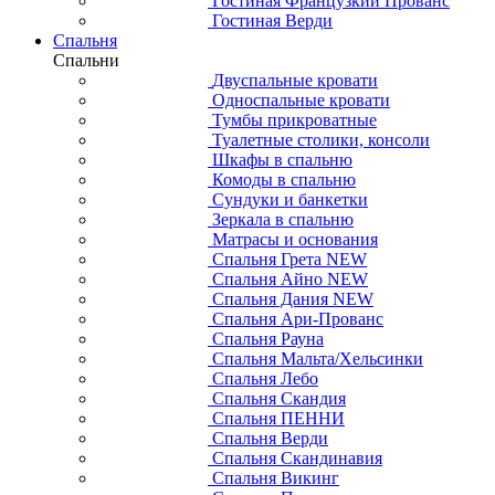
Гостиная Французкий Прованс
Гостиная Верди
Спальня
Спальни
Двуспальные кровати
Односпальные кровати
Тумбы прикроватные
Туалетные столики, консоли
Шкафы в спальню
Комоды в спальню
Сундуки и банкетки
Зеркала в спальню
Матрасы и основания
Спальня Грета NEW
Спальня Айно NEW
Спальня Дания NEW
Спальня Ари-Прованс
Спальня Рауна
Спальня Мальта/Хельсинки
Спальня Лебо
Спальня Скандия
Спальня ПЕННИ
Спальня Верди
Спальня Скандинавия
Спальня Викинг