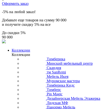
Оформить заказ
-5% на любой заказ!
Добавьте еще товаров на сумму
90 000
и получите скидку
5% на все
До скидки
5%
90 000
Коллекции
Коллекции
Тимберика
Минский мебельный центр
Скандия
тм SanRemi
Мебель Икея
Муромские мастера
Тимберика Кидс
Тимберс
Pin Magic
Дизайнерская Мебель Этажерка
Лидская МФ
Панормо Мебель