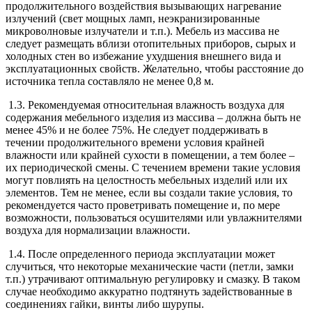
продолжительного воздействия вызывающих нагревание
излучений (свет мощных ламп, неэкранизированные
микроволновые излучатели и т.п.). Мебель из массива не
следует размещать вблизи отопительных приборов, сырых и
холодных стен во избежание ухудшения внешнего вида и
эксплуатационных свойств. Желательно, чтобы расстояние до
источника тепла составляло не менее 0,8 м.
1.3. Рекомендуемая относительная влажность воздуха для
содержания мебельного изделия из массива – должна быть не
менее 45% и не более 75%. Не следует поддерживать в
течении продолжительного времени условия крайней
влажности или крайней сухости в помещении, а тем более –
их периодической смены. С течением времени такие условия
могут повлиять на целостность мебельных изделий или их
элементов. Тем не менее, если вы создали такие условия, то
рекомендуется часто проветривать помещение и, по мере
возможности, пользоваться осушителями или увлажнителями
воздуха для нормализации влажности.
1.4. После определенного периода эксплуатации может
случиться, что некоторые механические части (петли, замки
т.п.) утрачивают оптимальную регулировку и смазку. В таком
случае необходимо аккуратно подтянуть задействованные в
соединениях гайки, винты либо шурупы.