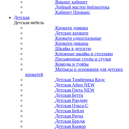
Викинг кабинет
Добрый мастер библиотека
Кабинет Прованс
Детская
Детская мебель
Кровати домики
Детские кровати
Кровати односпальные
Кровати-диваны
Шкафы в детскую
Книжные шкафы и стеллажи
Письменные столы и стулья
Комоды и тумбы
Матрасы и основания для детских
кроватей
Детская Тимберика Кидс
Детская Айно NEW
Детская Грета NEW
Детская Бетти
Детская Рандеву
Детская Ольса-С
Детская Бейли
Детская Рауна
Детская Бридж
Детская Кымор