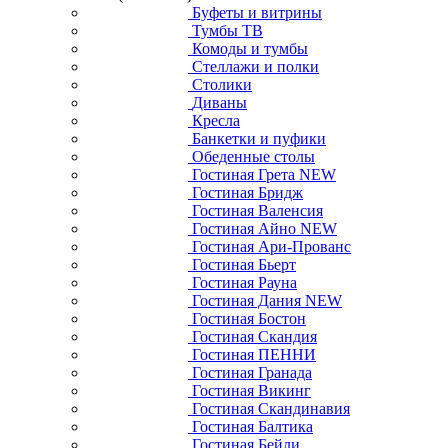
Буфеты и витрины
Тумбы ТВ
Комоды и тумбы
Стеллажи и полки
Столики
Диваны
Кресла
Банкетки и пуфики
Обеденные столы
Гостиная Грета NEW
Гостиная Бридж
Гостиная Валенсия
Гостиная Айно NEW
Гостиная Ари-Прованс
Гостиная Бьерт
Гостиная Рауна
Гостиная Дания NEW
Гостиная Бостон
Гостиная Скандия
Гостиная ПЕННИ
Гостиная Гранада
Гостиная Викинг
Гостиная Скандинавия
Гостиная Балтика
Гостиная Бейли