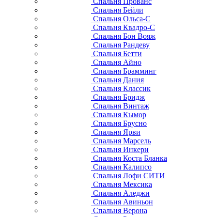
Спальня Прованс
Спальня Бейли
Спальня Ольса-С
Спальня Квадро-С
Спальня Бон Вояж
Спальня Рандеву
Спальня Бетти
Спальня Айно
Спальня Брамминг
Спальня Дания
Спальня Классик
Спальня Бридж
Спальня Винтаж
Спальня Кымор
Спальня Брусно
Спальня Ярви
Спальня Марсель
Спальня Инкери
Спальня Коста Бланка
Спальня Калипсо
Спальня Лофи СИТИ
Спальня Мексика
Спальня Аледжи
Спальня Авиньон
Спальня Верона