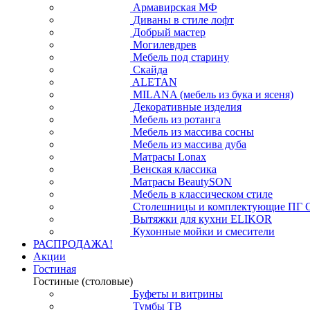
Армавирская МФ
Диваны в стиле лофт
Добрый мастер
Могилевдрев
Мебель под старину
Скайда
ALETAN
MILANA (мебель из бука и ясеня)
Декоративные изделия
Мебель из ротанга
Мебель из массива сосны
Мебель из массива дуба
Матрасы Lonax
Венская классика
Матрасы BeautySON
Мебель в классическом стиле
Столешницы и комплектующие ПГ 
Вытяжки для кухни ELIKOR
Кухонные мойки и смесители
РАСПРОДАЖА!
Акции
Гостиная
Гостиные (столовые)
Буфеты и витрины
Тумбы ТВ