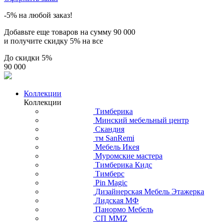
-5% на любой заказ!
Добавьте еще товаров на сумму
90 000
и получите скидку
5% на все
До скидки
5%
90 000
Коллекции
Коллекции
Тимберика
Минский мебельный центр
Скандия
тм SanRemi
Мебель Икея
Муромские мастера
Тимберика Кидс
Тимберс
Pin Magic
Дизайнерская Мебель Этажерка
Лидская МФ
Панормо Мебель
СП ММZ