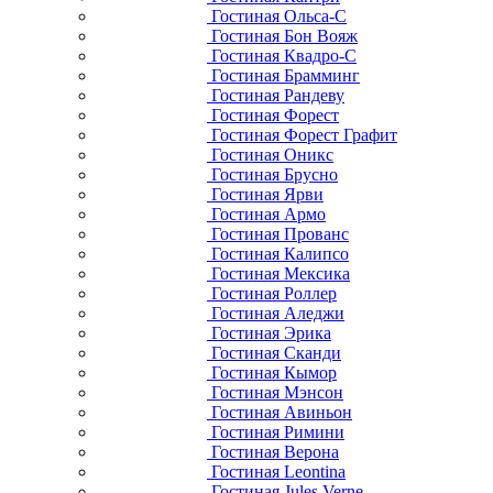
Гостиная Ольса-С
Гостиная Бон Вояж
Гостиная Квадро-С
Гостиная Брамминг
Гостиная Рандеву
Гостиная Форест
Гостиная Форест Графит
Гостиная Оникс
Гостиная Брусно
Гостиная Ярви
Гостиная Армо
Гостиная Прованс
Гостиная Калипсо
Гостиная Мексика
Гостиная Роллер
Гостиная Аледжи
Гостиная Эрика
Гостиная Сканди
Гостиная Кымор
Гостиная Мэнсон
Гостиная Авиньон
Гостиная Римини
Гостиная Верона
Гостиная Leontina
Гостиная Jules Verne