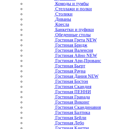
Комоды и тумбы
Стеллажи и полки
Столики
Диваны
Кресла
Банкетки и пуфики
Обеденные столы
Гостиная Грета NEW
Гостиная Бридж
Гостиная Валенсия
Гостиная Айно NEW
Гостиная Ари-Прованс
Гостиная Бьерт
Гостиная Рауна
Гостиная Дания NEW
Гостиная Бостон
Гостиная Скандия
Гостиная ПЕННИ
Гостиная Гранада
Гостиная Викинг
Гостиная Скандинавия
Гостиная Балтика
Гостиная Бейли
Гостиная Лебо
Гостиная Кантри