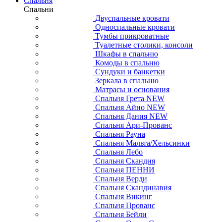
Спальня
Спальни
Двуспальные кровати
Односпальные кровати
Тумбы прикроватные
Туалетные столики, консоли
Шкафы в спальню
Комоды в спальню
Сундуки и банкетки
Зеркала в спальню
Матрасы и основания
Спальня Грета NEW
Спальня Айно NEW
Спальня Дания NEW
Спальня Ари-Прованс
Спальня Рауна
Спальня Мальта/Хельсинки
Спальня Лебо
Спальня Скандия
Спальня ПЕННИ
Спальня Верди
Спальня Скандинавия
Спальня Викинг
Спальня Прованс
Спальня Бейли