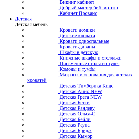
Викинг кабинет
Добрый мастер библиотека
Кабинет Прованс
Детская
Детская мебель
Кровати домики
Детские кровати
Кровати односпальные
Кровати-диваны
Шкафы в детскую
Книжные шкафы и стеллажи
Письменные столы и стулья
Комоды и тумбы
Матрасы и основания для детских
кроватей
Детская Тимберика Кидс
Детская Айно NEW
Детская Грета NEW
Детская Бетти
Детская Рандеву
Детская Ольса-С
Детская Бейли
Детская Рауна
Детская Бридж
Детская Кымор