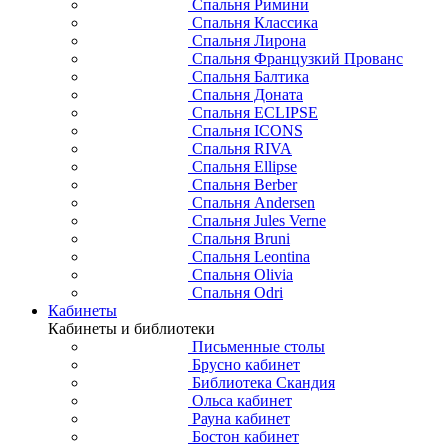
Спальня Римини
Спальня Классика
Спальня Лирона
Спальня Французкий Прованс
Спальня Балтика
Спальня Доната
Спальня ECLIPSE
Спальня ICONS
Спальня RIVA
Спальня Ellipse
Спальня Berber
Спальня Andersen
Спальня Jules Verne
Спальня Bruni
Спальня Leontina
Спальня Olivia
Спальня Odri
Кабинеты
Кабинеты и библиотеки
Письменные столы
Брусно кабинет
Библиотека Скандия
Ольса кабинет
Рауна кабинет
Бостон кабинет