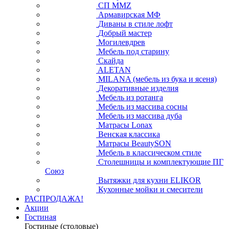
СП ММZ
Армавирская МФ
Диваны в стиле лофт
Добрый мастер
Могилевдрев
Мебель под старину
Скайда
ALETAN
MILANA (мебель из бука и ясеня)
Декоративные изделия
Мебель из ротанга
Мебель из массива сосны
Мебель из массива дуба
Матрасы Lonax
Венская классика
Матрасы BeautySON
Мебель в классическом стиле
Столешницы и комплектующие ПГ
Союз
Вытяжки для кухни ELIKOR
Кухонные мойки и смесители
РАСПРОДАЖА!
Акции
Гостиная
Гостиные (столовые)