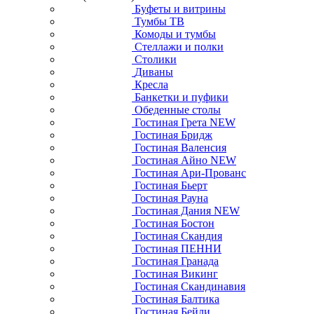
Буфеты и витрины
Тумбы ТВ
Комоды и тумбы
Стеллажи и полки
Столики
Диваны
Кресла
Банкетки и пуфики
Обеденные столы
Гостиная Грета NEW
Гостиная Бридж
Гостиная Валенсия
Гостиная Айно NEW
Гостиная Ари-Прованс
Гостиная Бьерт
Гостиная Рауна
Гостиная Дания NEW
Гостиная Бостон
Гостиная Скандия
Гостиная ПЕННИ
Гостиная Гранада
Гостиная Викинг
Гостиная Скандинавия
Гостиная Балтика
Гостиная Бейли