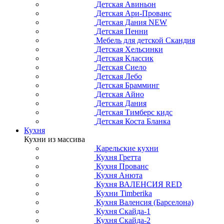
Детская Авиньон
Детская Ари-Прованс
Детская Дания NEW
Детская Пенни
Мебель для детской Скандия
Детская Хельсинки
Детская Классик
Детская Сиело
Детская Лебо
Детская Брамминг
Детская Айно
Детская Дания
Детская Тимберс кидс
Детская Коста Бланка
Кухня
Кухни из массива
Карельские кухни
Кухня Гретта
Кухня Прованс
Кухня Анюта
Кухня ВАЛЕНСИЯ RED
Кухни Timberika
Кухня Валенсия (Барселона)
Кухня Скайда-1
Кухня Скайда-2