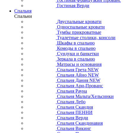
Гостиная Французкий Прованс
Гостиная Верди
Спальня
Спальни
Двуспальные кровати
Односпальные кровати
Тумбы прикроватные
Туалетные столики, консоли
Шкафы в спальню
Комоды в спальню
Сундуки и банкетки
Зеркала в спальню
Матрасы и основания
Спальня Грета NEW
Спальня Айно NEW
Спальня Дания NEW
Спальня Ари-Прованс
Спальня Рауна
Спальня Мальта/Хельсинки
Спальня Лебо
Спальня Скандия
Спальня ПЕННИ
Спальня Верди
Спальня Скандинавия
Спальня Викинг