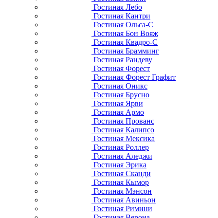
Гостиная Лебо
Гостиная Кантри
Гостиная Ольса-С
Гостиная Бон Вояж
Гостиная Квадро-С
Гостиная Брамминг
Гостиная Рандеву
Гостиная Форест
Гостиная Форест Графит
Гостиная Оникс
Гостиная Брусно
Гостиная Ярви
Гостиная Армо
Гостиная Прованс
Гостиная Калипсо
Гостиная Мексика
Гостиная Роллер
Гостиная Аледжи
Гостиная Эрика
Гостиная Сканди
Гостиная Кымор
Гостиная Мэнсон
Гостиная Авиньон
Гостиная Римини
Гостиная Верона