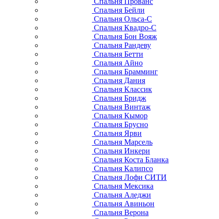
Спальня Прованс
Спальня Бейли
Спальня Ольса-С
Спальня Квадро-С
Спальня Бон Вояж
Спальня Рандеву
Спальня Бетти
Спальня Айно
Спальня Брамминг
Спальня Дания
Спальня Классик
Спальня Бридж
Спальня Винтаж
Спальня Кымор
Спальня Брусно
Спальня Ярви
Спальня Марсель
Спальня Инкери
Спальня Коста Бланка
Спальня Калипсо
Спальня Лофи СИТИ
Спальня Мексика
Спальня Аледжи
Спальня Авиньон
Спальня Верона