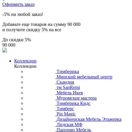
Оформить заказ
-5% на любой заказ!
Добавьте еще товаров на сумму
90 000
и получите скидку
5% на все
До скидки
5%
90 000
Коллекции
Коллекции
Тимберика
Минский мебельный центр
Скандия
тм SanRemi
Мебель Икея
Муромские мастера
Тимберика Кидс
Тимберс
Pin Magic
Дизайнерская Мебель Этажерка
Лидская МФ
Панормо Мебель