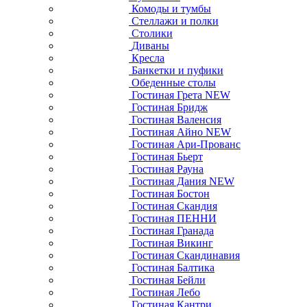
Комоды и тумбы
Стеллажи и полки
Столики
Диваны
Кресла
Банкетки и пуфики
Обеденные столы
Гостиная Грета NEW
Гостиная Бридж
Гостиная Валенсия
Гостиная Айно NEW
Гостиная Ари-Прованс
Гостиная Бьерт
Гостиная Рауна
Гостиная Дания NEW
Гостиная Бостон
Гостиная Скандия
Гостиная ПЕННИ
Гостиная Гранада
Гостиная Викинг
Гостиная Скандинавия
Гостиная Балтика
Гостиная Бейли
Гостиная Лебо
Гостиная Кантри