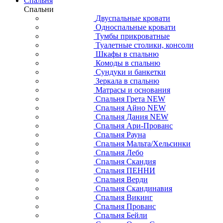
Спальня
Спальни
Двуспальные кровати
Односпальные кровати
Тумбы прикроватные
Туалетные столики, консоли
Шкафы в спальню
Комоды в спальню
Сундуки и банкетки
Зеркала в спальню
Матрасы и основания
Спальня Грета NEW
Спальня Айно NEW
Спальня Дания NEW
Спальня Ари-Прованс
Спальня Рауна
Спальня Мальта/Хельсинки
Спальня Лебо
Спальня Скандия
Спальня ПЕННИ
Спальня Верди
Спальня Скандинавия
Спальня Викинг
Спальня Прованс
Спальня Бейли