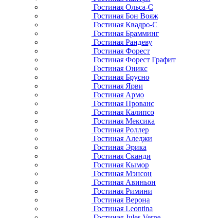
Гостиная Ольса-С
Гостиная Бон Вояж
Гостиная Квадро-С
Гостиная Брамминг
Гостиная Рандеву
Гостиная Форест
Гостиная Форест Графит
Гостиная Оникс
Гостиная Брусно
Гостиная Ярви
Гостиная Армо
Гостиная Прованс
Гостиная Калипсо
Гостиная Мексика
Гостиная Роллер
Гостиная Аледжи
Гостиная Эрика
Гостиная Сканди
Гостиная Кымор
Гостиная Мэнсон
Гостиная Авиньон
Гостиная Римини
Гостиная Верона
Гостиная Leontina
Гостиная Jules Verne