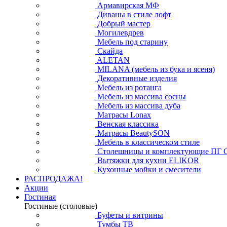
Армавирская МФ
Диваны в стиле лофт
Добрый мастер
Могилевдрев
Мебель под старину
Скайда
ALETAN
MILANA (мебель из бука и ясеня)
Декоративные изделия
Мебель из ротанга
Мебель из массива сосны
Мебель из массива дуба
Матрасы Lonax
Венская классика
Матрасы BeautySON
Мебель в классическом стиле
Столешницы и комплектующие ПГ 
Вытяжки для кухни ELIKOR
Кухонные мойки и смесители
РАСПРОДАЖА!
Акции
Гостиная
Гостиные (столовые)
Буфеты и витрины
Тумбы ТВ