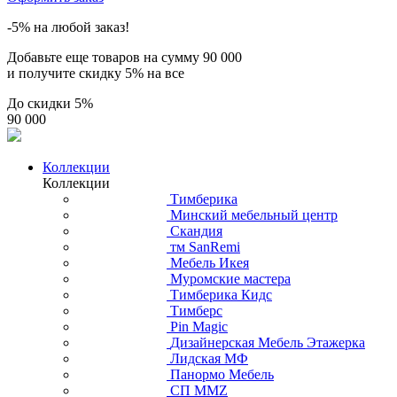
-5% на любой заказ!
Добавьте еще товаров на сумму
90 000
и получите скидку
5% на все
До скидки
5%
90 000
Коллекции
Коллекции
Тимберика
Минский мебельный центр
Скандия
тм SanRemi
Мебель Икея
Муромские мастера
Тимберика Кидс
Тимберс
Pin Magic
Дизайнерская Мебель Этажерка
Лидская МФ
Панормо Мебель
СП ММZ