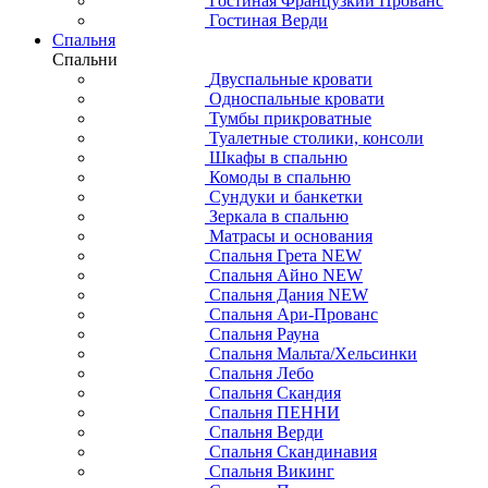
Гостиная Французкий Прованс
Гостиная Верди
Спальня
Спальни
Двуспальные кровати
Односпальные кровати
Тумбы прикроватные
Туалетные столики, консоли
Шкафы в спальню
Комоды в спальню
Сундуки и банкетки
Зеркала в спальню
Матрасы и основания
Спальня Грета NEW
Спальня Айно NEW
Спальня Дания NEW
Спальня Ари-Прованс
Спальня Рауна
Спальня Мальта/Хельсинки
Спальня Лебо
Спальня Скандия
Спальня ПЕННИ
Спальня Верди
Спальня Скандинавия
Спальня Викинг