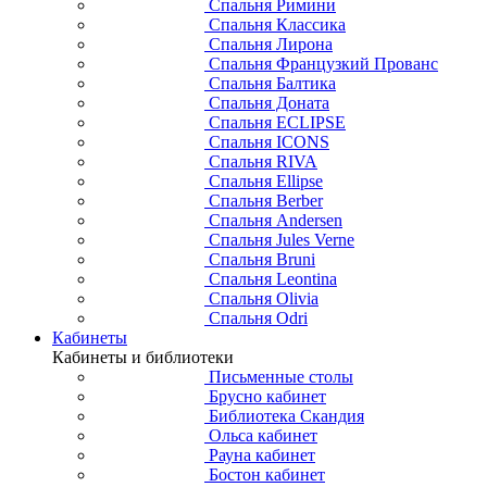
Спальня Римини
Спальня Классика
Спальня Лирона
Спальня Французкий Прованс
Спальня Балтика
Спальня Доната
Спальня ECLIPSE
Спальня ICONS
Спальня RIVA
Спальня Ellipse
Спальня Berber
Спальня Andersen
Спальня Jules Verne
Спальня Bruni
Спальня Leontina
Спальня Olivia
Спальня Odri
Кабинеты
Кабинеты и библиотеки
Письменные столы
Брусно кабинет
Библиотека Скандия
Ольса кабинет
Рауна кабинет
Бостон кабинет