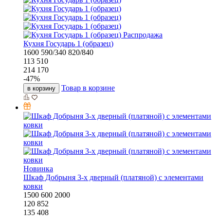
Распродажа
Кухня Государь 1 (образец)
1600
590/340
820/840
113 510
214 170
-
47
%
Товар в корзине
в корзину
Новинка
Шкаф Добрыня 3-х дверный (платяной) с элементами
ковки
1500
600
2000
120 852
135 408