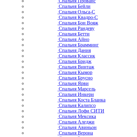
Спальня Прованс
Спальня Бейли
Спальня Ольса-С
Спальня Квадро-С
Спальня Бон Вояж
Спальня Рандеву
Спальня Бетти
Спальня Айно
Спальня Брамминг
Спальня Дания
Спальня Классик
Спальня Бридж
Спальня Винтаж
Спальня Кымор
Спальня Брусно
Спальня Ярви
Спальня Марсель
Спальня Инкери
Спальня Коста Бланка
Спальня Калипсо
Спальня Лофи СИТИ
Спальня Мексика
Спальня Аледжи
Спальня Авиньон
Спальня Верона