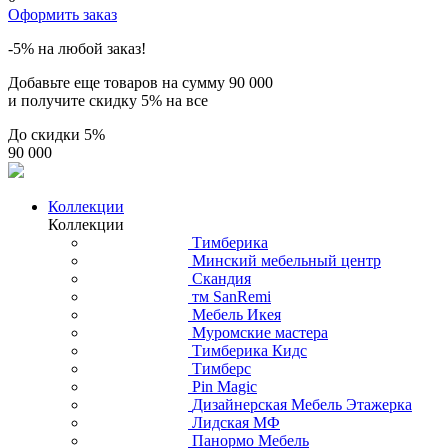
Оформить заказ
-5% на любой заказ!
Добавьте еще товаров на сумму
90 000
и получите скидку
5% на все
До скидки
5%
90 000
Коллекции
Коллекции
Тимберика
Минский мебельный центр
Скандия
тм SanRemi
Мебель Икея
Муромские мастера
Тимберика Кидс
Тимберс
Pin Magic
Дизайнерская Мебель Этажерка
Лидская МФ
Панормо Мебель