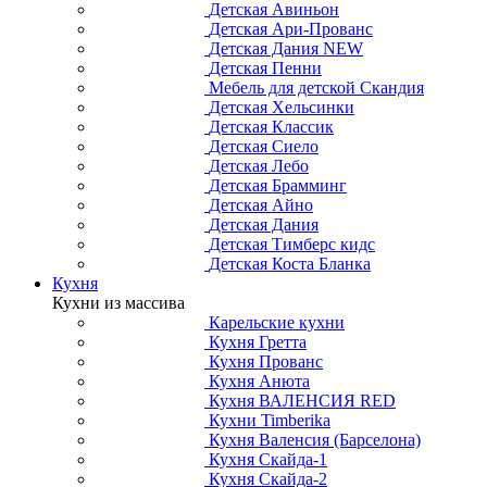
Детская Авиньон
Детская Ари-Прованс
Детская Дания NEW
Детская Пенни
Мебель для детской Скандия
Детская Хельсинки
Детская Классик
Детская Сиело
Детская Лебо
Детская Брамминг
Детская Айно
Детская Дания
Детская Тимберс кидс
Детская Коста Бланка
Кухня
Кухни из массива
Карельские кухни
Кухня Гретта
Кухня Прованс
Кухня Анюта
Кухня ВАЛЕНСИЯ RED
Кухни Timberika
Кухня Валенсия (Барселона)
Кухня Скайда-1
Кухня Скайда-2