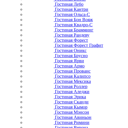
Гостиная Лебо
Гостиная Кантри
Гостиная Ольса-С
Гостиная Бон Вояж
Гостиная Квадро-С
Гостиная Брамминг
Гостиная Рандеву
Гостиная Форест
Гостиная Форест Графит
Гостиная Оникс
Гостиная Брусно
Гостиная Ярви
Гостиная Армо
Гостиная Прованс
Гостиная Калипсо
Гостиная Мексика
Гостиная Роллер
Гостиная Аледжи
Гостиная Эрика
Гостиная Сканди
Гостиная Кымор
Гостиная Мэнсон
Гостиная Авиньон
Гостиная Римини
Гостиная Верона