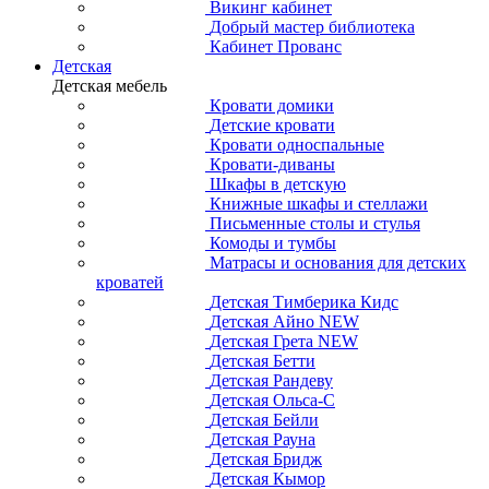
Викинг кабинет
Добрый мастер библиотека
Кабинет Прованс
Детская
Детская мебель
Кровати домики
Детские кровати
Кровати односпальные
Кровати-диваны
Шкафы в детскую
Книжные шкафы и стеллажи
Письменные столы и стулья
Комоды и тумбы
Матрасы и основания для детских
кроватей
Детская Тимберика Кидс
Детская Айно NEW
Детская Грета NEW
Детская Бетти
Детская Рандеву
Детская Ольса-С
Детская Бейли
Детская Рауна
Детская Бридж
Детская Кымор