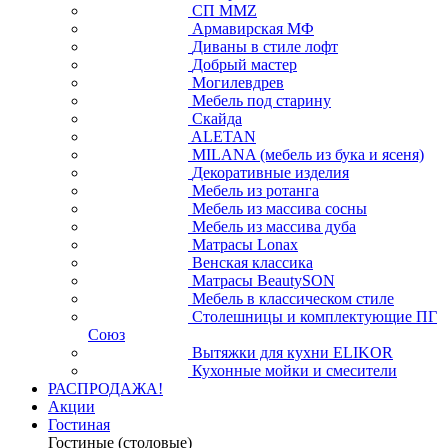
СП ММZ
Армавирская МФ
Диваны в стиле лофт
Добрый мастер
Могилевдрев
Мебель под старину
Скайда
ALETAN
MILANA (мебель из бука и ясеня)
Декоративные изделия
Мебель из ротанга
Мебель из массива сосны
Мебель из массива дуба
Матрасы Lonax
Венская классика
Матрасы BeautySON
Мебель в классическом стиле
Столешницы и комплектующие ПГ
Союз
Вытяжки для кухни ELIKOR
Кухонные мойки и смесители
РАСПРОДАЖА!
Акции
Гостиная
Гостиные (столовые)