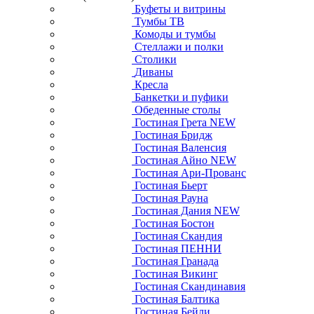
Буфеты и витрины
Тумбы ТВ
Комоды и тумбы
Стеллажи и полки
Столики
Диваны
Кресла
Банкетки и пуфики
Обеденные столы
Гостиная Грета NEW
Гостиная Бридж
Гостиная Валенсия
Гостиная Айно NEW
Гостиная Ари-Прованс
Гостиная Бьерт
Гостиная Рауна
Гостиная Дания NEW
Гостиная Бостон
Гостиная Скандия
Гостиная ПЕННИ
Гостиная Гранада
Гостиная Викинг
Гостиная Скандинавия
Гостиная Балтика
Гостиная Бейли