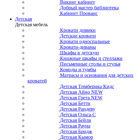
Викинг кабинет
Добрый мастер библиотека
Кабинет Прованс
Детская
Детская мебель
Кровати домики
Детские кровати
Кровати односпальные
Кровати-диваны
Шкафы в детскую
Книжные шкафы и стеллажи
Письменные столы и стулья
Комоды и тумбы
Матрасы и основания для детских
кроватей
Детская Тимберика Кидс
Детская Айно NEW
Детская Грета NEW
Детская Бетти
Детская Рандеву
Детская Ольса-С
Детская Бейли
Детская Рауна
Детская Бридж
Детская Кымор