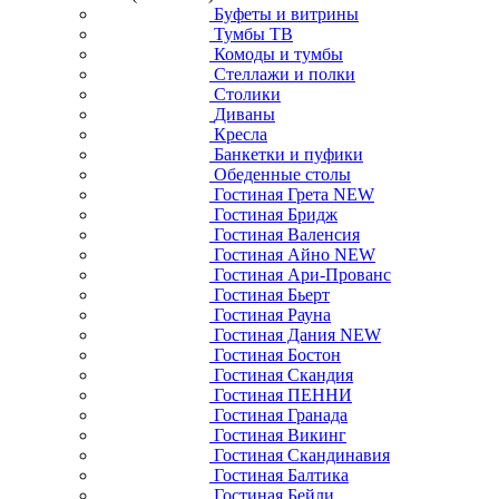
Буфеты и витрины
Тумбы ТВ
Комоды и тумбы
Стеллажи и полки
Столики
Диваны
Кресла
Банкетки и пуфики
Обеденные столы
Гостиная Грета NEW
Гостиная Бридж
Гостиная Валенсия
Гостиная Айно NEW
Гостиная Ари-Прованс
Гостиная Бьерт
Гостиная Рауна
Гостиная Дания NEW
Гостиная Бостон
Гостиная Скандия
Гостиная ПЕННИ
Гостиная Гранада
Гостиная Викинг
Гостиная Скандинавия
Гостиная Балтика
Гостиная Бейли