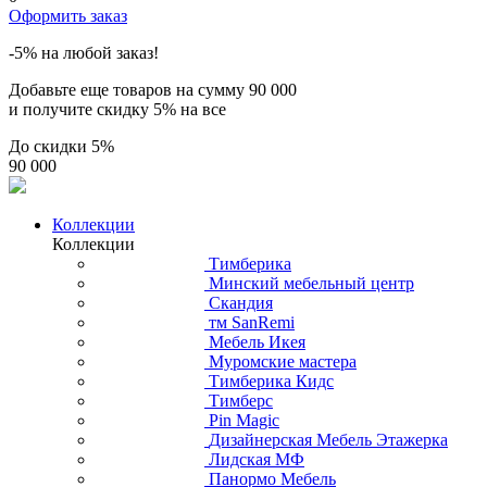
Оформить заказ
-5% на любой заказ!
Добавьте еще товаров на сумму
90 000
и получите скидку
5% на все
До скидки
5%
90 000
Коллекции
Коллекции
Тимберика
Минский мебельный центр
Скандия
тм SanRemi
Мебель Икея
Муромские мастера
Тимберика Кидс
Тимберс
Pin Magic
Дизайнерская Мебель Этажерка
Лидская МФ
Панормо Мебель