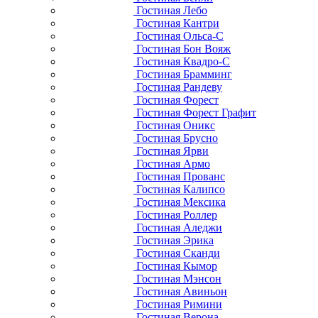
Гостиная Лебо
Гостиная Кантри
Гостиная Ольса-С
Гостиная Бон Вояж
Гостиная Квадро-С
Гостиная Брамминг
Гостиная Рандеву
Гостиная Форест
Гостиная Форест Графит
Гостиная Оникс
Гостиная Брусно
Гостиная Ярви
Гостиная Армо
Гостиная Прованс
Гостиная Калипсо
Гостиная Мексика
Гостиная Роллер
Гостиная Аледжи
Гостиная Эрика
Гостиная Сканди
Гостиная Кымор
Гостиная Мэнсон
Гостиная Авиньон
Гостиная Римини
Гостиная Верона