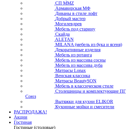
СП ММZ
Армавирская МФ
Диваны в стиле лофт
Добрый мастер
Могилевдрев
Мебель под старину
Скайда
ALETAN
MILANA (мебель из бука и ясеня)
Декоративные изделия
Мебель из ротанга
Мебель из массива сосны
Мебель из массива дуба
Матрасы Lonax
Венская классика
Матрасы BeautySON
Мебель в классическом стиле
Столешницы и комплектующие ПГ
Союз
Вытяжки для кухни ELIKOR
Кухонные мойки и смесители
РАСПРОДАЖА!
Акции
Гостиная
Гостиные (столовые)