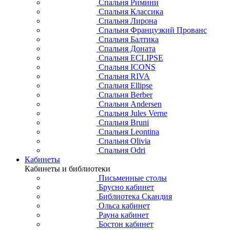
Спальня Римини
Спальня Классика
Спальня Лирона
Спальня Французкий Прованс
Спальня Балтика
Спальня Доната
Спальня ECLIPSE
Спальня ICONS
Спальня RIVA
Спальня Ellipse
Спальня Berber
Спальня Andersen
Спальня Jules Verne
Спальня Bruni
Спальня Leontina
Спальня Olivia
Спальня Odri
Кабинеты
Кабинеты и библиотеки
Письменные столы
Брусно кабинет
Библиотека Скандия
Ольса кабинет
Рауна кабинет
Бостон кабинет