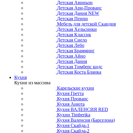
Детская Авиньон
Детская Ари-Прованс
Детская Дания NEW
Детская Пенни
Мебель для детской Скандия
Детская Хельсинки
Детская Классик
Детская Сиело
Детская Лебо
Детская Брамминг
Детская Айно
Детская Дания
Детская Тимберс кидс
Детская Коста Бланка
Кухня
Кухни из массива
Карельские кухни
Кухня Гретта
Кухня Прованс
Кухня Анюта
Кухня ВАЛЕНСИЯ RED
Кухни Timberika
Кухня Валенсия (Барселона)
Кухня Скайда-1
Кухня Скайда-2