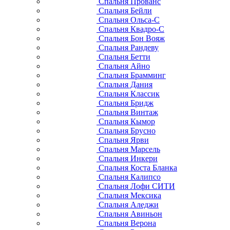
Спальня Прованс
Спальня Бейли
Спальня Ольса-С
Спальня Квадро-С
Спальня Бон Вояж
Спальня Рандеву
Спальня Бетти
Спальня Айно
Спальня Брамминг
Спальня Дания
Спальня Классик
Спальня Бридж
Спальня Винтаж
Спальня Кымор
Спальня Брусно
Спальня Ярви
Спальня Марсель
Спальня Инкери
Спальня Коста Бланка
Спальня Калипсо
Спальня Лофи СИТИ
Спальня Мексика
Спальня Аледжи
Спальня Авиньон
Спальня Верона