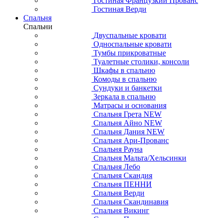
Гостиная Французкий Прованс
Гостиная Верди
Спальня
Спальни
Двуспальные кровати
Односпальные кровати
Тумбы прикроватные
Туалетные столики, консоли
Шкафы в спальню
Комоды в спальню
Сундуки и банкетки
Зеркала в спальню
Матрасы и основания
Спальня Грета NEW
Спальня Айно NEW
Спальня Дания NEW
Спальня Ари-Прованс
Спальня Рауна
Спальня Мальта/Хельсинки
Спальня Лебо
Спальня Скандия
Спальня ПЕННИ
Спальня Верди
Спальня Скандинавия
Спальня Викинг