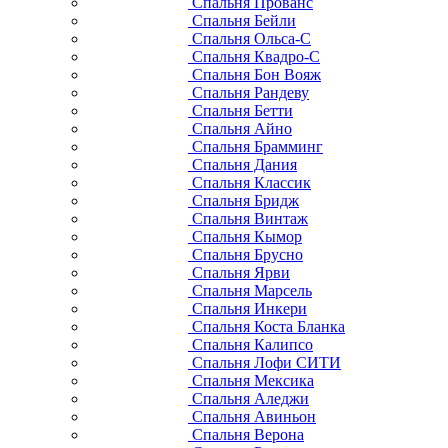
Спальня Прованс
Спальня Бейли
Спальня Ольса-С
Спальня Квадро-С
Спальня Бон Вояж
Спальня Рандеву
Спальня Бетти
Спальня Айно
Спальня Брамминг
Спальня Дания
Спальня Классик
Спальня Бридж
Спальня Винтаж
Спальня Кымор
Спальня Брусно
Спальня Ярви
Спальня Марсель
Спальня Инкери
Спальня Коста Бланка
Спальня Калипсо
Спальня Лофи СИТИ
Спальня Мексика
Спальня Аледжи
Спальня Авиньон
Спальня Верона