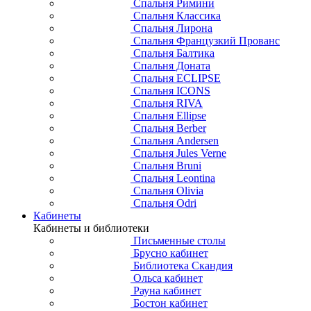
Спальня Римини
Спальня Классика
Спальня Лирона
Спальня Французкий Прованс
Спальня Балтика
Спальня Доната
Спальня ECLIPSE
Спальня ICONS
Спальня RIVA
Спальня Ellipse
Спальня Berber
Спальня Andersen
Спальня Jules Verne
Спальня Bruni
Спальня Leontina
Спальня Olivia
Спальня Odri
Кабинеты
Кабинеты и библиотеки
Письменные столы
Брусно кабинет
Библиотека Скандия
Ольса кабинет
Рауна кабинет
Бостон кабинет