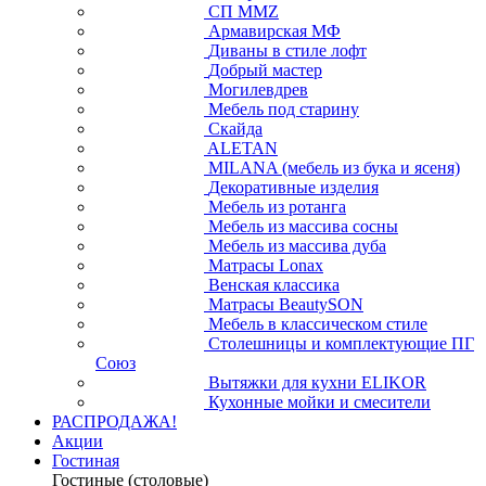
СП ММZ
Армавирская МФ
Диваны в стиле лофт
Добрый мастер
Могилевдрев
Мебель под старину
Скайда
ALETAN
MILANA (мебель из бука и ясеня)
Декоративные изделия
Мебель из ротанга
Мебель из массива сосны
Мебель из массива дуба
Матрасы Lonax
Венская классика
Матрасы BeautySON
Мебель в классическом стиле
Столешницы и комплектующие ПГ
Союз
Вытяжки для кухни ELIKOR
Кухонные мойки и смесители
РАСПРОДАЖА!
Акции
Гостиная
Гостиные (столовые)