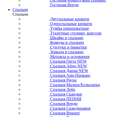
Гостиная Французкий Прованс
Гостиная Верди
Спальня
Спальни
Двуспальные кровати
Односпальные кровати
Тумбы прикроватные
Туалетные столики, консоли
Шкафы в спальню
Комоды в спальню
Сундуки и банкетки
Зеркала в спальню
Матрасы и основания
Спальня Грета NEW
Спальня Айно NEW
Спальня Дания NEW
Спальня Ари-Прованс
Спальня Рауна
Спальня Мальта/Хельсинки
Спальня Лебо
Спальня Скандия
Спальня ПЕННИ
Спальня Верди
Спальня Скандинавия
Спальня Викинг