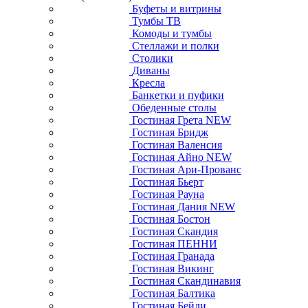
Буфеты и витрины
Тумбы ТВ
Комоды и тумбы
Стеллажи и полки
Столики
Диваны
Кресла
Банкетки и пуфики
Обеденные столы
Гостиная Грета NEW
Гостиная Бридж
Гостиная Валенсия
Гостиная Айно NEW
Гостиная Ари-Прованс
Гостиная Бьерт
Гостиная Рауна
Гостиная Дания NEW
Гостиная Бостон
Гостиная Скандия
Гостиная ПЕННИ
Гостиная Гранада
Гостиная Викинг
Гостиная Скандинавия
Гостиная Балтика
Гостиная Бейли