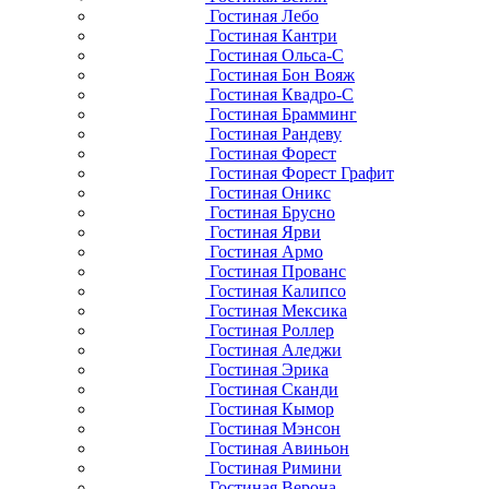
Гостиная Лебо
Гостиная Кантри
Гостиная Ольса-С
Гостиная Бон Вояж
Гостиная Квадро-С
Гостиная Брамминг
Гостиная Рандеву
Гостиная Форест
Гостиная Форест Графит
Гостиная Оникс
Гостиная Брусно
Гостиная Ярви
Гостиная Армо
Гостиная Прованс
Гостиная Калипсо
Гостиная Мексика
Гостиная Роллер
Гостиная Аледжи
Гостиная Эрика
Гостиная Сканди
Гостиная Кымор
Гостиная Мэнсон
Гостиная Авиньон
Гостиная Римини
Гостиная Верона