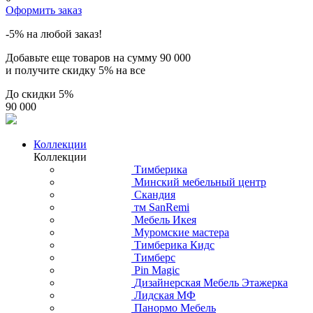
Оформить заказ
-5% на любой заказ!
Добавьте еще товаров на сумму
90 000
и получите скидку
5% на все
До скидки
5%
90 000
Коллекции
Коллекции
Тимберика
Минский мебельный центр
Скандия
тм SanRemi
Мебель Икея
Муромские мастера
Тимберика Кидс
Тимберс
Pin Magic
Дизайнерская Мебель Этажерка
Лидская МФ
Панормо Мебель