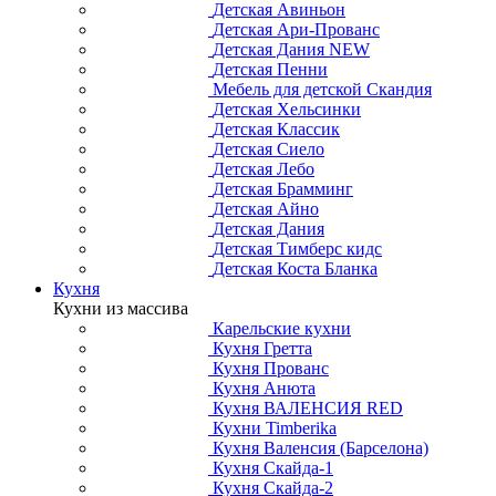
Детская Авиньон
Детская Ари-Прованс
Детская Дания NEW
Детская Пенни
Мебель для детской Скандия
Детская Хельсинки
Детская Классик
Детская Сиело
Детская Лебо
Детская Брамминг
Детская Айно
Детская Дания
Детская Тимберс кидс
Детская Коста Бланка
Кухня
Кухни из массива
Карельские кухни
Кухня Гретта
Кухня Прованс
Кухня Анюта
Кухня ВАЛЕНСИЯ RED
Кухни Timberika
Кухня Валенсия (Барселона)
Кухня Скайда-1
Кухня Скайда-2