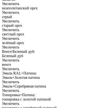
Увеличить
неаполитанский орех
Увеличить
серый
Увеличить
старый орех
Увеличить
светлый орех
Увеличить
зелёный орех
Увеличить
Венге/Беленый дуб:
Беленый дуб
Увеличить
венге
Увеличить
Эмаль RAL+Патина:
Эмаль+Золотая патина
Увеличить
Эмаль+Серебряная патина
Увеличить
Тонировка+Патина:
тонировка с золотой патиной
Увеличить
тонировка с серебряной патиной