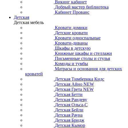
Викинг кабинет
Добрый мастер библиотека
Кабинет Прованс
Детская
Детская мебель
Кровати домики
Детские кровати
Кровати односпальные
Кровати-диваны
Шкафы в детскую
Книжные шкафы и стеллажи
Письменные столы и стулья
Комоды и тумбы
Матрасы и основания для детских
кроватей
Детская Тимберика Кидс
Детская Айно NEW
Детская Грета NEW
Детская Бетти
Детская Рандеву
Детская Ольса-С
Детская Бейли
Детская Рауна
Детская Бридж
Детская Кымор