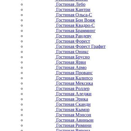
Гостиная Лебо
Гостиная Кантри
Гостиная Ольса-С
Гостиная Бон Вояж
Гостиная Квадро-С
Гостиная Брамминг
Гостиная Рандеву
Гостиная Форест
Гостиная Форест Графит
Гостиная Оникс
Гостиная Брусно
Гостиная Ярви
Гостиная Армо
Гостиная Прованс
Гостиная Калипсо
Гостиная Мексика
Гостиная Роллер
Гостиная Аледжи
Гостиная Эрика
Гостиная Сканди
Гостиная Кымор
Гостиная Мэнсон
Гостиная Авиньон
Гостиная Римини
Гостиная Верона