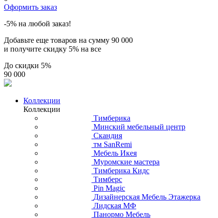
Оформить заказ
-5% на любой заказ!
Добавьте еще товаров на сумму
90 000
и получите скидку
5% на все
До скидки
5%
90 000
Коллекции
Коллекции
Тимберика
Минский мебельный центр
Скандия
тм SanRemi
Мебель Икея
Муромские мастера
Тимберика Кидс
Тимберс
Pin Magic
Дизайнерская Мебель Этажерка
Лидская МФ
Панормо Мебель