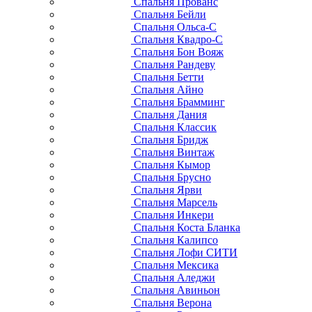
Спальня Прованс
Спальня Бейли
Спальня Ольса-С
Спальня Квадро-С
Спальня Бон Вояж
Спальня Рандеву
Спальня Бетти
Спальня Айно
Спальня Брамминг
Спальня Дания
Спальня Классик
Спальня Бридж
Спальня Винтаж
Спальня Кымор
Спальня Брусно
Спальня Ярви
Спальня Марсель
Спальня Инкери
Спальня Коста Бланка
Спальня Калипсо
Спальня Лофи СИТИ
Спальня Мексика
Спальня Аледжи
Спальня Авиньон
Спальня Верона