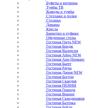
Буфеты и витрины
Тумбы ТВ
Комоды и тумбы
Стеллажи и полки
Столики
Диваны
Кресла
Банкетки и пуфики
Обеденные столы
Гостиная Грета NEW
Гостиная Бридж
Гостиная Валенсия
Гостиная Айно NEW
Гостиная Ари-Прованс
Гостиная Бьерт
Гостиная Рауна
Гостиная Дания NEW
Гостиная Бостон
Гостиная Скандия
Гостиная ПЕННИ
Гостиная Гранада
Гостиная Викинг
Гостиная Скандинавия
Гостиная Балтика
Гостиная Бейли