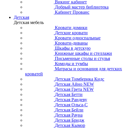
Викинг кабинет
Добрый мастер библиотека
Кабинет Прованс
Детская
Детская мебель
Кровати домики
Детские кровати
Кровати односпальные
Кровати-диваны
Шкафы в детскую
Книжные шкафы и стеллажи
Письменные столы и стулья
Комоды и тумбы
Матрасы и основания для детских
кроватей
Детская Тимберика Кидс
Детская Айно NEW
Детская Грета NEW
Детская Бетти
Детская Рандеву
Детская Ольса-С
Детская Бейли
Детская Рауна
Детская Бридж
Детская Кымор