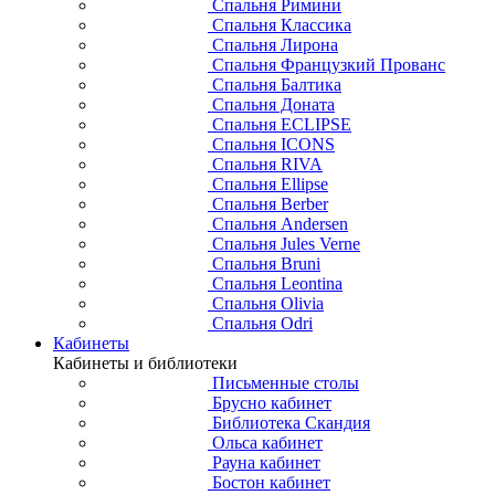
Спальня Римини
Спальня Классика
Спальня Лирона
Спальня Французкий Прованс
Спальня Балтика
Спальня Доната
Спальня ECLIPSE
Спальня ICONS
Спальня RIVA
Спальня Ellipse
Спальня Berber
Спальня Andersen
Спальня Jules Verne
Спальня Bruni
Спальня Leontina
Спальня Olivia
Спальня Odri
Кабинеты
Кабинеты и библиотеки
Письменные столы
Брусно кабинет
Библиотека Скандия
Ольса кабинет
Рауна кабинет
Бостон кабинет