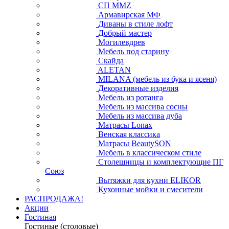
СП ММZ
Армавирская МФ
Диваны в стиле лофт
Добрый мастер
Могилевдрев
Мебель под старину
Скайда
ALETAN
MILANA (мебель из бука и ясеня)
Декоративные изделия
Мебель из ротанга
Мебель из массива сосны
Мебель из массива дуба
Матрасы Lonax
Венская классика
Матрасы BeautySON
Мебель в классическом стиле
Столешницы и комплектующие ПГ
Союз
Вытяжки для кухни ELIKOR
Кухонные мойки и смесители
РАСПРОДАЖА!
Акции
Гостиная
Гостиные (столовые)