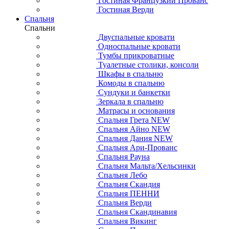
Гостиная Французкий Прованс
Гостиная Верди
Спальня
Спальни
Двуспальные кровати
Односпальные кровати
Тумбы прикроватные
Туалетные столики, консоли
Шкафы в спальню
Комоды в спальню
Сундуки и банкетки
Зеркала в спальню
Матрасы и основания
Спальня Грета NEW
Спальня Айно NEW
Спальня Дания NEW
Спальня Ари-Прованс
Спальня Рауна
Спальня Мальта/Хельсинки
Спальня Лебо
Спальня Скандия
Спальня ПЕННИ
Спальня Верди
Спальня Скандинавия
Спальня Викинг