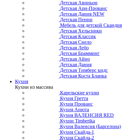
Детская Авиньон
Детская Ари-Прованс
Детская Дания NEW
Детская Пенни
Мебель для детской Скандия
Детская Хельсинки
Детская Классик
Детская Сиело
Детская Лебо
Детская Брамминг
Детская Айно
Детская Дания
Детская Тимберс кидс
Детская Коста Бланка
Кухня
Кухни из массива
Карельские кухни
Кухня Гретта
Кухня Прованс
Кухня Анюта
Кухня ВАЛЕНСИЯ RED
Кухни Timberika
Кухня Валенсия (Барселона)
Кухня Скайда-1
Кухня Скайда-2