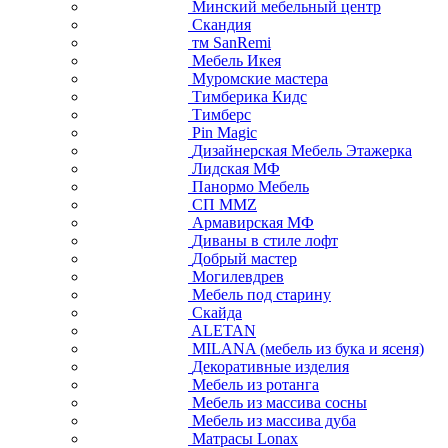
Минский мебельный центр
Скандия
тм SanRemi
Мебель Икея
Муромские мастера
Тимберика Кидс
Тимберс
Pin Magic
Дизайнерская Мебель Этажерка
Лидская МФ
Панормо Мебель
СП ММZ
Армавирская МФ
Диваны в стиле лофт
Добрый мастер
Могилевдрев
Мебель под старину
Скайда
ALETAN
MILANA (мебель из бука и ясеня)
Декоративные изделия
Мебель из ротанга
Мебель из массива сосны
Мебель из массива дуба
Матрасы Lonax