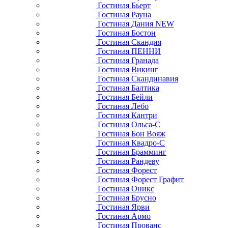
Гостиная Бьерт
Гостиная Рауна
Гостиная Дания NEW
Гостиная Бостон
Гостиная Скандия
Гостиная ПЕННИ
Гостиная Гранада
Гостиная Викинг
Гостиная Скандинавия
Гостиная Балтика
Гостиная Бейли
Гостиная Лебо
Гостиная Кантри
Гостиная Ольса-С
Гостиная Бон Вояж
Гостиная Квадро-С
Гостиная Брамминг
Гостиная Рандеву
Гостиная Форест
Гостиная Форест Графит
Гостиная Оникс
Гостиная Брусно
Гостиная Ярви
Гостиная Армо
Гостиная Прованс