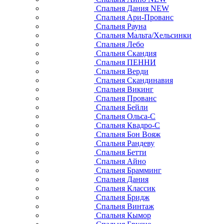
Спальня Дания NEW
Спальня Ари-Прованс
Спальня Рауна
Спальня Мальта/Хельсинки
Спальня Лебо
Спальня Скандия
Спальня ПЕННИ
Спальня Верди
Спальня Скандинавия
Спальня Викинг
Спальня Прованс
Спальня Бейли
Спальня Ольса-С
Спальня Квадро-С
Спальня Бон Вояж
Спальня Рандеву
Спальня Бетти
Спальня Айно
Спальня Брамминг
Спальня Дания
Спальня Классик
Спальня Бридж
Спальня Винтаж
Спальня Кымор