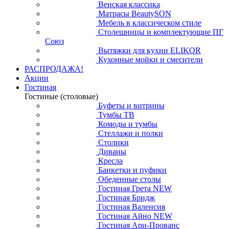
Венская классика
Матрасы BeautySON
Мебель в классическом стиле
Столешницы и комплектующие ПГ
Союз
Вытяжки для кухни ELIKOR
Кухонные мойки и смесители
РАСПРОДАЖА!
Акции
Гостиная
Гостиные (столовые)
Буфеты и витрины
Тумбы ТВ
Комоды и тумбы
Стеллажи и полки
Столики
Диваны
Кресла
Банкетки и пуфики
Обеденные столы
Гостиная Грета NEW
Гостиная Бридж
Гостиная Валенсия
Гостиная Айно NEW
Гостиная Ари-Прованс