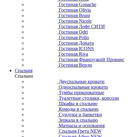
Гостиная Gouache
Гостиная Olivia
Гостиная Bruni
Гостиная Nicole
Гостиная Лофт СИТИ
Гостиная Odri
Гостиная Pollo
Гостиная Доната
Гостиная ICONS
Гостиная Riva
Гостиная Французкий Прованс
Гостиная Верди
Спальня
Спальни
Двуспальные кровати
Односпальные кровати
Тумбы прикроватные
Туалетные столики, консоли
Шкафы в спальню
Комоды в спальню
Сундуки и банкетки
Зеркала в спальню
Матрасы и основания
Спальня Грета NEW
Спальня Айно NEW