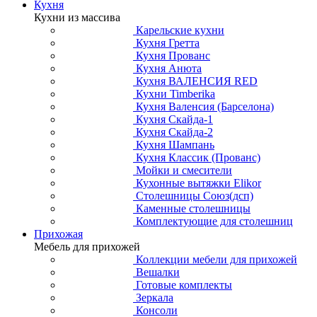
Кухня
Кухни из массива
Карельские кухни
Кухня Гретта
Кухня Прованс
Кухня Анюта
Кухня ВАЛЕНСИЯ RED
Кухни Timberika
Кухня Валенсия (Барселона)
Кухня Скайда-1
Кухня Скайда-2
Кухня Шампань
Кухня Классик (Прованс)
Мойки и смесители
Кухонные вытяжки Elikor
Столешницы Союз(дсп)
Каменные столешницы
Комплектующие для столешниц
Прихожая
Мебель для прихожей
Коллекции мебели для прихожей
Вешалки
Готовые комплекты
Зеркала
Консоли