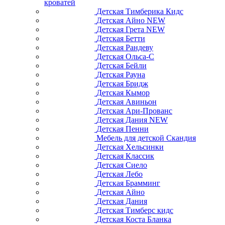
кроватей
Детская Тимберика Кидс
Детская Айно NEW
Детская Грета NEW
Детская Бетти
Детская Рандеву
Детская Ольса-С
Детская Бейли
Детская Рауна
Детская Бридж
Детская Кымор
Детская Авиньон
Детская Ари-Прованс
Детская Дания NEW
Детская Пенни
Мебель для детской Скандия
Детская Хельсинки
Детская Классик
Детская Сиело
Детская Лебо
Детская Брамминг
Детская Айно
Детская Дания
Детская Тимберс кидс
Детская Коста Бланка