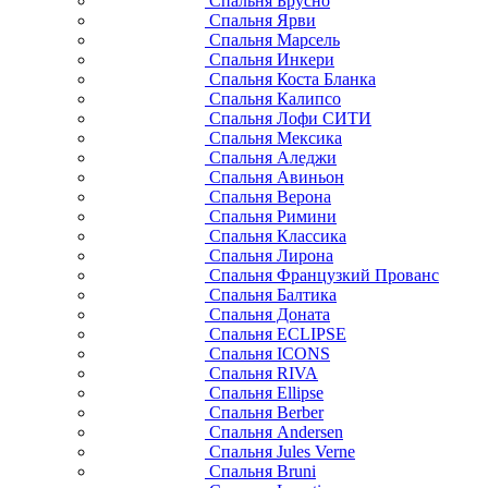
Спальня Брусно
Спальня Ярви
Спальня Марсель
Спальня Инкери
Спальня Коста Бланка
Спальня Калипсо
Спальня Лофи СИТИ
Спальня Мексика
Спальня Аледжи
Спальня Авиньон
Спальня Верона
Спальня Римини
Спальня Классика
Спальня Лирона
Спальня Французкий Прованс
Спальня Балтика
Спальня Доната
Спальня ECLIPSE
Спальня ICONS
Спальня RIVA
Спальня Ellipse
Спальня Berber
Спальня Andersen
Спальня Jules Verne
Спальня Bruni