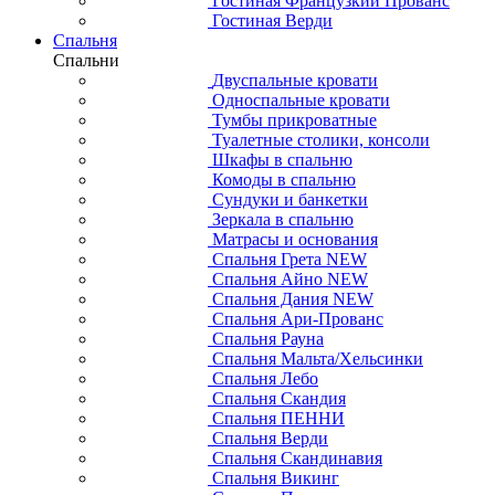
Гостиная Французкий Прованс
Гостиная Верди
Спальня
Спальни
Двуспальные кровати
Односпальные кровати
Тумбы прикроватные
Туалетные столики, консоли
Шкафы в спальню
Комоды в спальню
Сундуки и банкетки
Зеркала в спальню
Матрасы и основания
Спальня Грета NEW
Спальня Айно NEW
Спальня Дания NEW
Спальня Ари-Прованс
Спальня Рауна
Спальня Мальта/Хельсинки
Спальня Лебо
Спальня Скандия
Спальня ПЕННИ
Спальня Верди
Спальня Скандинавия
Спальня Викинг