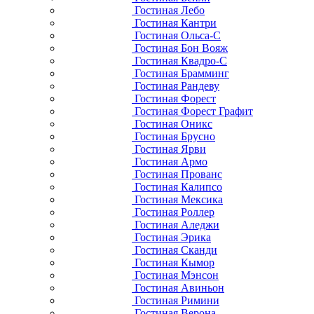
Гостиная Лебо
Гостиная Кантри
Гостиная Ольса-С
Гостиная Бон Вояж
Гостиная Квадро-С
Гостиная Брамминг
Гостиная Рандеву
Гостиная Форест
Гостиная Форест Графит
Гостиная Оникс
Гостиная Брусно
Гостиная Ярви
Гостиная Армо
Гостиная Прованс
Гостиная Калипсо
Гостиная Мексика
Гостиная Роллер
Гостиная Аледжи
Гостиная Эрика
Гостиная Сканди
Гостиная Кымор
Гостиная Мэнсон
Гостиная Авиньон
Гостиная Римини
Гостиная Верона