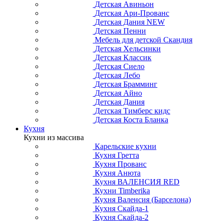
Детская Авиньон
Детская Ари-Прованс
Детская Дания NEW
Детская Пенни
Мебель для детской Скандия
Детская Хельсинки
Детская Классик
Детская Сиело
Детская Лебо
Детская Брамминг
Детская Айно
Детская Дания
Детская Тимберс кидс
Детская Коста Бланка
Кухня
Кухни из массива
Карельские кухни
Кухня Гретта
Кухня Прованс
Кухня Анюта
Кухня ВАЛЕНСИЯ RED
Кухни Timberika
Кухня Валенсия (Барселона)
Кухня Скайда-1
Кухня Скайда-2