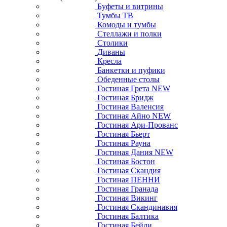
Буфеты и витрины
Тумбы ТВ
Комоды и тумбы
Стеллажи и полки
Столики
Диваны
Кресла
Банкетки и пуфики
Обеденные столы
Гостиная Грета NEW
Гостиная Бридж
Гостиная Валенсия
Гостиная Айно NEW
Гостиная Ари-Прованс
Гостиная Бьерт
Гостиная Рауна
Гостиная Дания NEW
Гостиная Бостон
Гостиная Скандия
Гостиная ПЕННИ
Гостиная Гранада
Гостиная Викинг
Гостиная Скандинавия
Гостиная Балтика
Гостиная Бейли