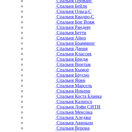
Спальня Прованс
Спальня Бейли
Спальня Ольса-С
Спальня Квадро-С
Спальня Бон Вояж
Спальня Рандеву
Спальня Бетти
Спальня Айно
Спальня Брамминг
Спальня Дания
Спальня Классик
Спальня Бридж
Спальня Винтаж
Спальня Кымор
Спальня Брусно
Спальня Ярви
Спальня Марсель
Спальня Инкери
Спальня Коста Бланка
Спальня Калипсо
Спальня Лофи СИТИ
Спальня Мексика
Спальня Аледжи
Спальня Авиньон
Спальня Верона