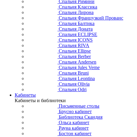
Спальня Римини
Спальня Классика
Спальня Лирона
Спальня Французкий Прованс
Спальня Балтика
Спальня Доната
Спальня ECLIPSE
Спальня ICONS
Спальня RIVA
Спальня Ellipse
Спальня Berber
Спальня Andersen
Спальня Jules Verne
Спальня Bruni
Спальня Leontina
Спальня Olivia
Спальня Odri
Кабинеты
Кабинеты и библиотеки
Письменные столы
Брусно кабинет
Библиотека Скандия
Ольса кабинет
Рауна кабинет
Бостон кабинет