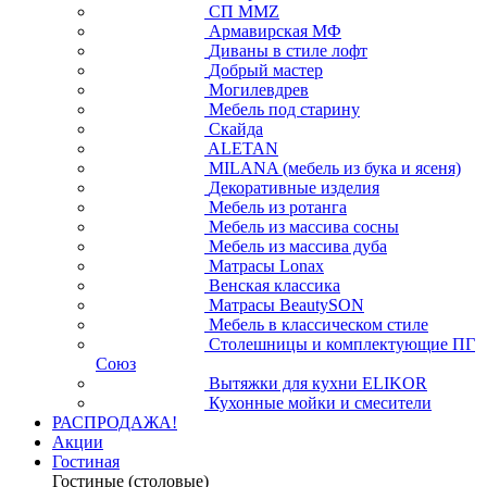
СП ММZ
Армавирская МФ
Диваны в стиле лофт
Добрый мастер
Могилевдрев
Мебель под старину
Скайда
ALETAN
MILANA (мебель из бука и ясеня)
Декоративные изделия
Мебель из ротанга
Мебель из массива сосны
Мебель из массива дуба
Матрасы Lonax
Венская классика
Матрасы BeautySON
Мебель в классическом стиле
Столешницы и комплектующие ПГ
Союз
Вытяжки для кухни ELIKOR
Кухонные мойки и смесители
РАСПРОДАЖА!
Акции
Гостиная
Гостиные (столовые)