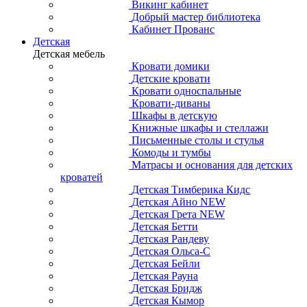
Викинг кабинет
Добрый мастер библиотека
Кабинет Прованс
Детская
Детская мебель
Кровати домики
Детские кровати
Кровати односпальные
Кровати-диваны
Шкафы в детскую
Книжные шкафы и стеллажи
Письменные столы и стулья
Комоды и тумбы
Матрасы и основания для детских
кроватей
Детская Тимберика Кидс
Детская Айно NEW
Детская Грета NEW
Детская Бетти
Детская Рандеву
Детская Ольса-С
Детская Бейли
Детская Рауна
Детская Бридж
Детская Кымор