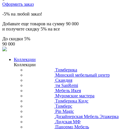
Оформить заказ
-5% на любой заказ!
Добавьте еще товаров на сумму
90 000
и получите скидку
5% на все
До скидки
5%
90 000
Коллекции
Коллекции
Тимберика
Минский мебельный центр
Скандия
тм SanRemi
Мебель Икея
Муромские мастера
Тимберика Кидс
Тимберс
Pin Magic
Дизайнерская Мебель Этажерка
Лидская МФ
Панормо Мебель