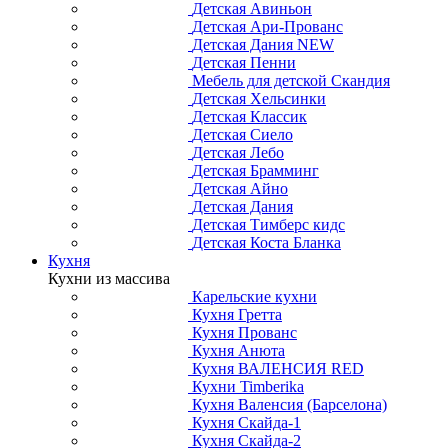
Детская Авиньон
Детская Ари-Прованс
Детская Дания NEW
Детская Пенни
Мебель для детской Скандия
Детская Хельсинки
Детская Классик
Детская Сиело
Детская Лебо
Детская Брамминг
Детская Айно
Детская Дания
Детская Тимберс кидс
Детская Коста Бланка
Кухня
Кухни из массива
Карельские кухни
Кухня Гретта
Кухня Прованс
Кухня Анюта
Кухня ВАЛЕНСИЯ RED
Кухни Timberika
Кухня Валенсия (Барселона)
Кухня Скайда-1
Кухня Скайда-2