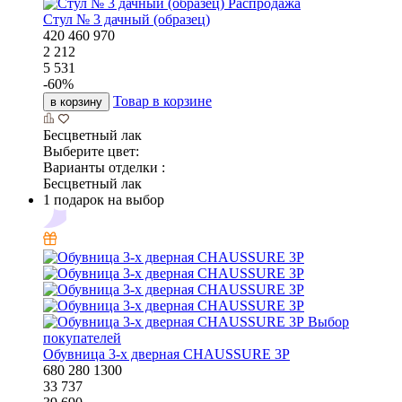
Распродажа
Стул № 3 дачный (образец)
420
460
970
2 212
5 531
-
60
%
Товар в корзине
в корзину
Бесцветный лак
Выберите цвет:
Варианты отделки :
Бесцветный лак
1 подарок на выбор
Выбор
покупателей
Обувница 3-х дверная CHAUSSURE 3P
680
280
1300
33 737