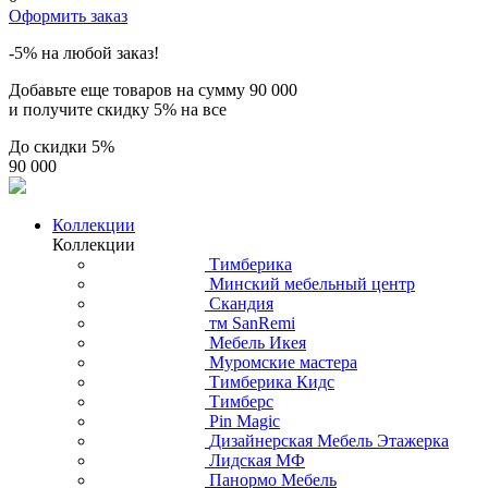
Оформить заказ
-5% на любой заказ!
Добавьте еще товаров на сумму
90 000
и получите скидку
5% на все
До скидки
5%
90 000
Коллекции
Коллекции
Тимберика
Минский мебельный центр
Скандия
тм SanRemi
Мебель Икея
Муромские мастера
Тимберика Кидс
Тимберс
Pin Magic
Дизайнерская Мебель Этажерка
Лидская МФ
Панормо Мебель