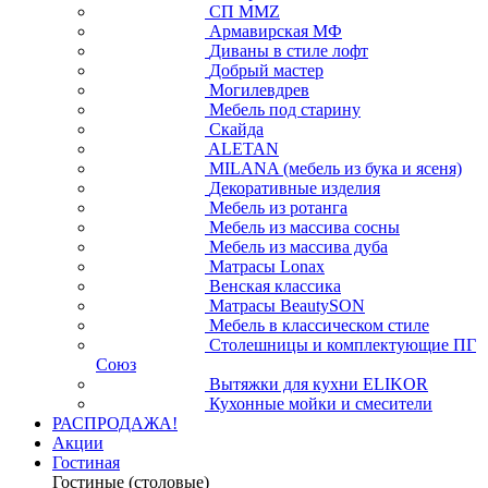
СП ММZ
Армавирская МФ
Диваны в стиле лофт
Добрый мастер
Могилевдрев
Мебель под старину
Скайда
ALETAN
MILANA (мебель из бука и ясеня)
Декоративные изделия
Мебель из ротанга
Мебель из массива сосны
Мебель из массива дуба
Матрасы Lonax
Венская классика
Матрасы BeautySON
Мебель в классическом стиле
Столешницы и комплектующие ПГ
Союз
Вытяжки для кухни ELIKOR
Кухонные мойки и смесители
РАСПРОДАЖА!
Акции
Гостиная
Гостиные (столовые)