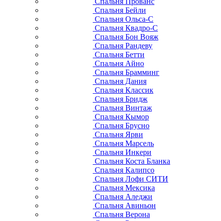
Спальня Прованс
Спальня Бейли
Спальня Ольса-С
Спальня Квадро-С
Спальня Бон Вояж
Спальня Рандеву
Спальня Бетти
Спальня Айно
Спальня Брамминг
Спальня Дания
Спальня Классик
Спальня Бридж
Спальня Винтаж
Спальня Кымор
Спальня Брусно
Спальня Ярви
Спальня Марсель
Спальня Инкери
Спальня Коста Бланка
Спальня Калипсо
Спальня Лофи СИТИ
Спальня Мексика
Спальня Аледжи
Спальня Авиньон
Спальня Верона