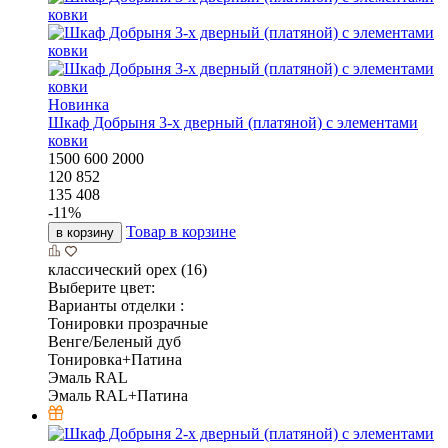
Новинка
Шкаф Добрыня 3-х дверный (платяной) с элементами
ковки
1500
600
2000
120 852
135 408
-
11
%
Товар в корзине
в корзину
классический орех (16)
Выберите цвет:
Варианты отделки :
Тонировки прозрачные
Венге/Беленый дуб
Тонировка+Патина
Эмаль RAL
Эмаль RAL+Патина