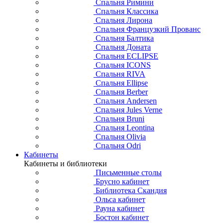
Спальня Римини
Спальня Классика
Спальня Лирона
Спальня Французкий Прованс
Спальня Балтика
Спальня Доната
Спальня ECLIPSE
Спальня ICONS
Спальня RIVA
Спальня Ellipse
Спальня Berber
Спальня Andersen
Спальня Jules Verne
Спальня Bruni
Спальня Leontina
Спальня Olivia
Спальня Odri
Кабинеты
Кабинеты и библиотеки
Письменные столы
Брусно кабинет
Библиотека Скандия
Ольса кабинет
Рауна кабинет
Бостон кабинет