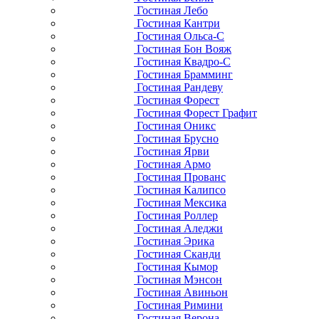
Гостиная Лебо
Гостиная Кантри
Гостиная Ольса-С
Гостиная Бон Вояж
Гостиная Квадро-С
Гостиная Брамминг
Гостиная Рандеву
Гостиная Форест
Гостиная Форест Графит
Гостиная Оникс
Гостиная Брусно
Гостиная Ярви
Гостиная Армо
Гостиная Прованс
Гостиная Калипсо
Гостиная Мексика
Гостиная Роллер
Гостиная Аледжи
Гостиная Эрика
Гостиная Сканди
Гостиная Кымор
Гостиная Мэнсон
Гостиная Авиньон
Гостиная Римини
Гостиная Верона