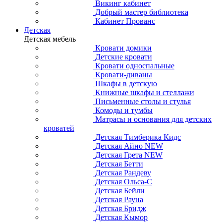
Викинг кабинет
Добрый мастер библиотека
Кабинет Прованс
Детская
Детская мебель
Кровати домики
Детские кровати
Кровати односпальные
Кровати-диваны
Шкафы в детскую
Книжные шкафы и стеллажи
Письменные столы и стулья
Комоды и тумбы
Матрасы и основания для детских
кроватей
Детская Тимберика Кидс
Детская Айно NEW
Детская Грета NEW
Детская Бетти
Детская Рандеву
Детская Ольса-С
Детская Бейли
Детская Рауна
Детская Бридж
Детская Кымор