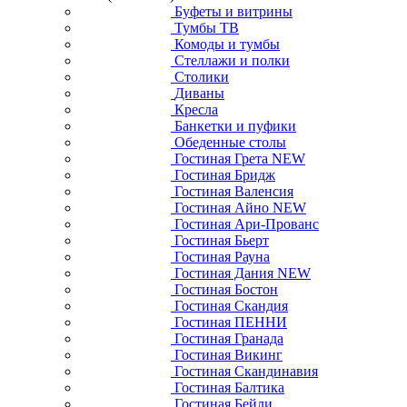
Буфеты и витрины
Тумбы ТВ
Комоды и тумбы
Стеллажи и полки
Столики
Диваны
Кресла
Банкетки и пуфики
Обеденные столы
Гостиная Грета NEW
Гостиная Бридж
Гостиная Валенсия
Гостиная Айно NEW
Гостиная Ари-Прованс
Гостиная Бьерт
Гостиная Рауна
Гостиная Дания NEW
Гостиная Бостон
Гостиная Скандия
Гостиная ПЕННИ
Гостиная Гранада
Гостиная Викинг
Гостиная Скандинавия
Гостиная Балтика
Гостиная Бейли