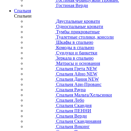
Гостиная Французкий Прованс
Гостиная Верди
Спальня
Спальни
Двуспальные кровати
Односпальные кровати
Тумбы прикроватные
Туалетные столики, консоли
Шкафы в спальню
Комоды в спальню
Сундуки и банкетки
Зеркала в спальню
Матрасы и основания
Спальня Грета NEW
Спальня Айно NEW
Спальня Дания NEW
Спальня Ари-Прованс
Спальня Рауна
Спальня Мальта/Хельсинки
Спальня Лебо
Спальня Скандия
Спальня ПЕННИ
Спальня Верди
Спальня Скандинавия
Спальня Викинг