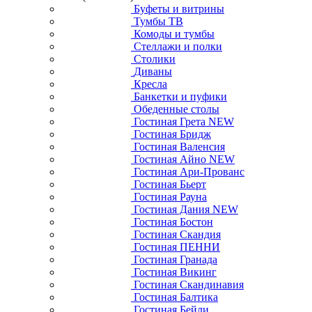
Буфеты и витрины
Тумбы ТВ
Комоды и тумбы
Стеллажи и полки
Столики
Диваны
Кресла
Банкетки и пуфики
Обеденные столы
Гостиная Грета NEW
Гостиная Бридж
Гостиная Валенсия
Гостиная Айно NEW
Гостиная Ари-Прованс
Гостиная Бьерт
Гостиная Рауна
Гостиная Дания NEW
Гостиная Бостон
Гостиная Скандия
Гостиная ПЕННИ
Гостиная Гранада
Гостиная Викинг
Гостиная Скандинавия
Гостиная Балтика
Гостиная Бейли