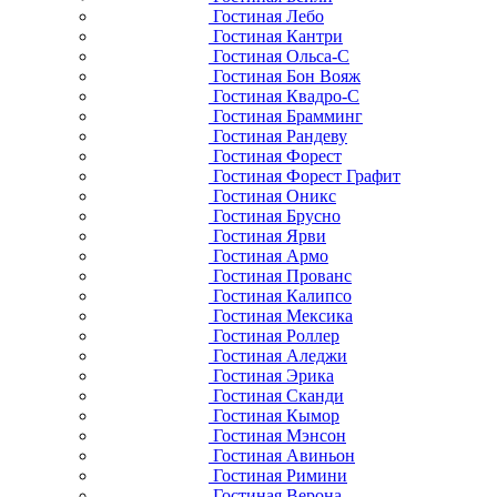
Гостиная Лебо
Гостиная Кантри
Гостиная Ольса-С
Гостиная Бон Вояж
Гостиная Квадро-С
Гостиная Брамминг
Гостиная Рандеву
Гостиная Форест
Гостиная Форест Графит
Гостиная Оникс
Гостиная Брусно
Гостиная Ярви
Гостиная Армо
Гостиная Прованс
Гостиная Калипсо
Гостиная Мексика
Гостиная Роллер
Гостиная Аледжи
Гостиная Эрика
Гостиная Сканди
Гостиная Кымор
Гостиная Мэнсон
Гостиная Авиньон
Гостиная Римини
Гостиная Верона