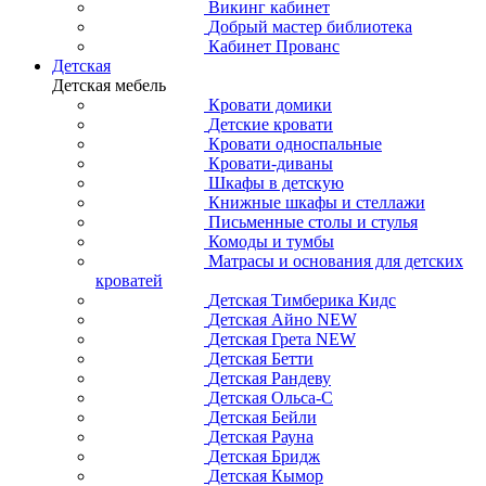
Викинг кабинет
Добрый мастер библиотека
Кабинет Прованс
Детская
Детская мебель
Кровати домики
Детские кровати
Кровати односпальные
Кровати-диваны
Шкафы в детскую
Книжные шкафы и стеллажи
Письменные столы и стулья
Комоды и тумбы
Матрасы и основания для детских
кроватей
Детская Тимберика Кидс
Детская Айно NEW
Детская Грета NEW
Детская Бетти
Детская Рандеву
Детская Ольса-С
Детская Бейли
Детская Рауна
Детская Бридж
Детская Кымор