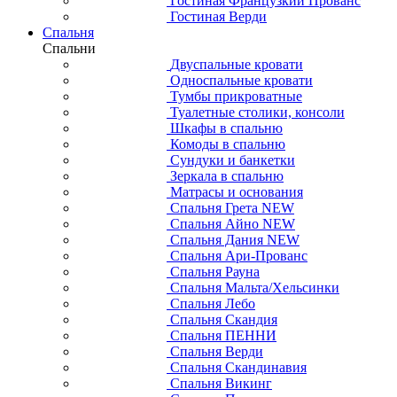
Гостиная Французкий Прованс
Гостиная Верди
Спальня
Спальни
Двуспальные кровати
Односпальные кровати
Тумбы прикроватные
Туалетные столики, консоли
Шкафы в спальню
Комоды в спальню
Сундуки и банкетки
Зеркала в спальню
Матрасы и основания
Спальня Грета NEW
Спальня Айно NEW
Спальня Дания NEW
Спальня Ари-Прованс
Спальня Рауна
Спальня Мальта/Хельсинки
Спальня Лебо
Спальня Скандия
Спальня ПЕННИ
Спальня Верди
Спальня Скандинавия
Спальня Викинг