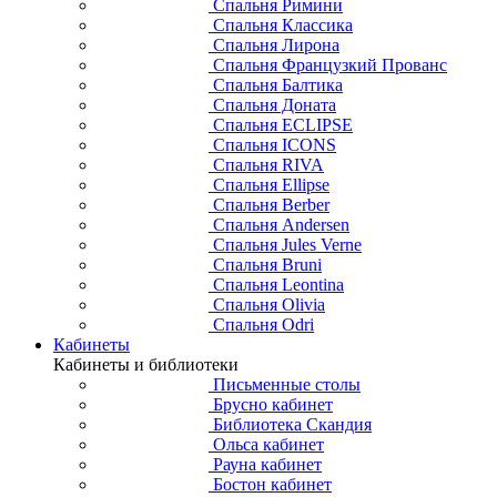
Спальня Римини
Спальня Классика
Спальня Лирона
Спальня Французкий Прованс
Спальня Балтика
Спальня Доната
Спальня ECLIPSE
Спальня ICONS
Спальня RIVA
Спальня Ellipse
Спальня Berber
Спальня Andersen
Спальня Jules Verne
Спальня Bruni
Спальня Leontina
Спальня Olivia
Спальня Odri
Кабинеты
Кабинеты и библиотеки
Письменные столы
Брусно кабинет
Библиотека Скандия
Ольса кабинет
Рауна кабинет
Бостон кабинет