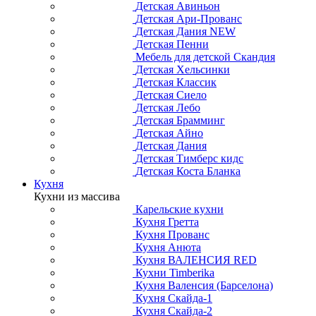
Детская Авиньон
Детская Ари-Прованс
Детская Дания NEW
Детская Пенни
Мебель для детской Скандия
Детская Хельсинки
Детская Классик
Детская Сиело
Детская Лебо
Детская Брамминг
Детская Айно
Детская Дания
Детская Тимберс кидс
Детская Коста Бланка
Кухня
Кухни из массива
Карельские кухни
Кухня Гретта
Кухня Прованс
Кухня Анюта
Кухня ВАЛЕНСИЯ RED
Кухни Timberika
Кухня Валенсия (Барселона)
Кухня Скайда-1
Кухня Скайда-2