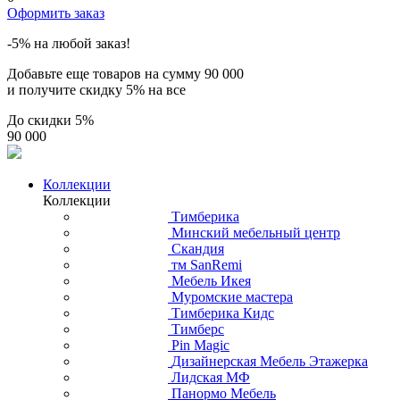
Оформить заказ
-5% на любой заказ!
Добавьте еще товаров на сумму
90 000
и получите скидку
5% на все
До скидки
5%
90 000
Коллекции
Коллекции
Тимберика
Минский мебельный центр
Скандия
тм SanRemi
Мебель Икея
Муромские мастера
Тимберика Кидс
Тимберс
Pin Magic
Дизайнерская Мебель Этажерка
Лидская МФ
Панормо Мебель