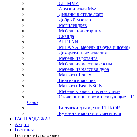
СП ММZ
Армавирская МФ
Диваны в стиле лофт
Добрый мастер
Могилевдрев
Мебель под старину
Скайда
ALETAN
MILANA (мебель из бука и ясеня)
Декоративные изделия
Мебель из ротанга
Мебель из массива сосны
Мебель из массива дуба
Матрасы Lonax
Венская классика
Матрасы BeautySON
Мебель в классическом стиле
Столешницы и комплектующие ПГ
Союз
Вытяжки для кухни ELIKOR
Кухонные мойки и смесители
РАСПРОДАЖА!
Акции
Гостиная
Гостиные (столовые)