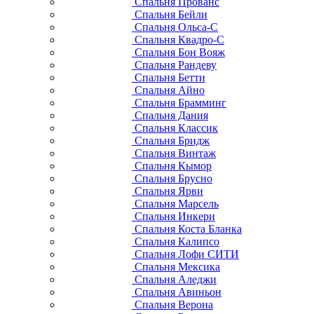
Спальня Прованс
Спальня Бейли
Спальня Ольса-С
Спальня Квадро-С
Спальня Бон Вояж
Спальня Рандеву
Спальня Бетти
Спальня Айно
Спальня Брамминг
Спальня Дания
Спальня Классик
Спальня Бридж
Спальня Винтаж
Спальня Кымор
Спальня Брусно
Спальня Ярви
Спальня Марсель
Спальня Инкери
Спальня Коста Бланка
Спальня Калипсо
Спальня Лофи СИТИ
Спальня Мексика
Спальня Аледжи
Спальня Авиньон
Спальня Верона