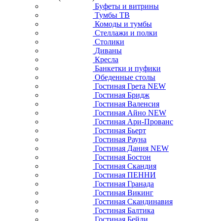
Буфеты и витрины
Тумбы ТВ
Комоды и тумбы
Стеллажи и полки
Столики
Диваны
Кресла
Банкетки и пуфики
Обеденные столы
Гостиная Грета NEW
Гостиная Бридж
Гостиная Валенсия
Гостиная Айно NEW
Гостиная Ари-Прованс
Гостиная Бьерт
Гостиная Рауна
Гостиная Дания NEW
Гостиная Бостон
Гостиная Скандия
Гостиная ПЕННИ
Гостиная Гранада
Гостиная Викинг
Гостиная Скандинавия
Гостиная Балтика
Гостиная Бейли