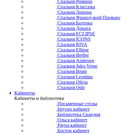
Спальня Римини
Спальня Классика
Спальня Лирона
Спальня Французкий Прованс
Спальня Балтика
Спальня Доната
Спальня ECLIPSE
Спальня ICONS
Спальня RIVA
Спальня Ellipse
Спальня Berber
Спальня Andersen
Спальня Jules Verne
Спальня Bruni
Спальня Leontina
Спальня Olivia
Спальня Odri
Кабинеты
Кабинеты и библиотеки
Письменные столы
Брусно кабинет
Библиотека Скандия
Ольса кабинет
Рауна кабинет
Бостон кабинет