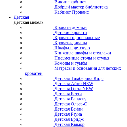
Викинг кабинет
Добрый мастер библиотека
Кабинет Прованс
Детская
Детская мебель
Кровати домики
Детские кровати
Кровати односпальные
Кровати-диваны
Шкафы в детскую
Книжные шкафы и стеллажи
Письменные столы и стулья
Комоды и тумбы
Матрасы и основания для детских
кроватей
Детская Тимберика Кидс
Детская Айно NEW
Детская Грета NEW
Детская Бетти
Детская Рандеву
Детская Ольса-С
Детская Бейли
Детская Рауна
Детская Бридж
Детская Кымор