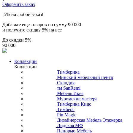
Оформить заказ
-5% на любой заказ!
Добавьте еще товаров на сумму
90 000
и получите скидку
5% на все
До скидки
5%
90 000
Коллекции
Коллекции
Тимберика
Минский мебельный центр
Скандия
тм SanRemi
Мебель Икея
Муромские мастера
Тимберика Кидс
Тимберс
Pin Magic
Дизайнерская Мебель Этажерка
Лидская МФ
Панормо Мебель