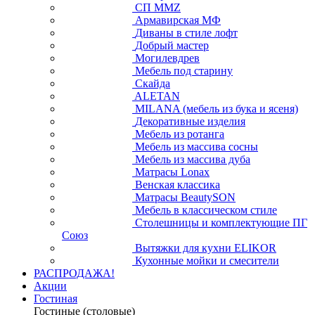
СП ММZ
Армавирская МФ
Диваны в стиле лофт
Добрый мастер
Могилевдрев
Мебель под старину
Скайда
ALETAN
MILANA (мебель из бука и ясеня)
Декоративные изделия
Мебель из ротанга
Мебель из массива сосны
Мебель из массива дуба
Матрасы Lonax
Венская классика
Матрасы BeautySON
Мебель в классическом стиле
Столешницы и комплектующие ПГ
Союз
Вытяжки для кухни ELIKOR
Кухонные мойки и смесители
РАСПРОДАЖА!
Акции
Гостиная
Гостиные (столовые)