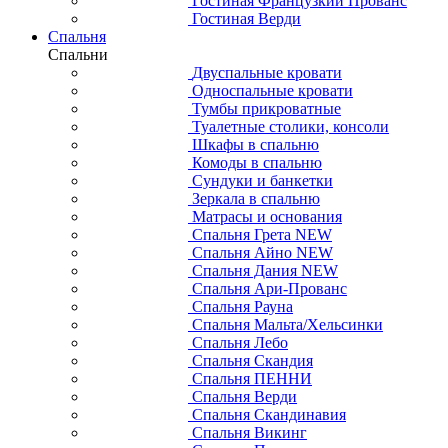
Гостиная Французкий Прованс
Гостиная Верди
Спальня
Спальни
Двуспальные кровати
Односпальные кровати
Тумбы прикроватные
Туалетные столики, консоли
Шкафы в спальню
Комоды в спальню
Сундуки и банкетки
Зеркала в спальню
Матрасы и основания
Спальня Грета NEW
Спальня Айно NEW
Спальня Дания NEW
Спальня Ари-Прованс
Спальня Рауна
Спальня Мальта/Хельсинки
Спальня Лебо
Спальня Скандия
Спальня ПЕННИ
Спальня Верди
Спальня Скандинавия
Спальня Викинг