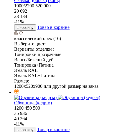
Скамья Добряк (ткань)
1000/2200
520
900
20 692
23 184
-
11
%
Товар в корзине
в корзину
классический орех (16)
Выберите цвет:
Варианты отделки :
Тонировки прозрачные
Венге/Беленый дуб
Тонировка+Патина
Эмаль RAL
Эмаль RAL+Патина
Размер:
1200x520x900 или другой размер на заказ
Обувница (кедр м)
1200
450
500
35 936
40 264
-
11
%
Товар в корзине
в корзину