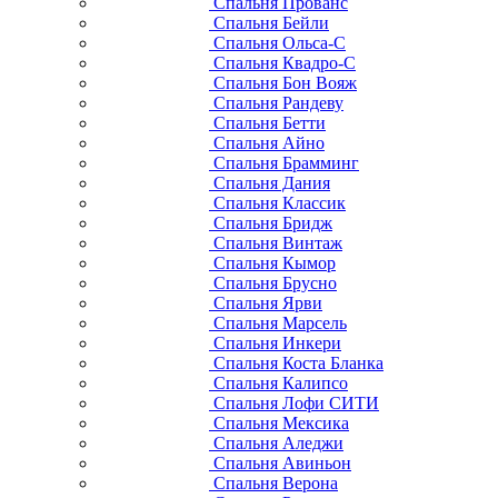
Спальня Прованс
Спальня Бейли
Спальня Ольса-С
Спальня Квадро-С
Спальня Бон Вояж
Спальня Рандеву
Спальня Бетти
Спальня Айно
Спальня Брамминг
Спальня Дания
Спальня Классик
Спальня Бридж
Спальня Винтаж
Спальня Кымор
Спальня Брусно
Спальня Ярви
Спальня Марсель
Спальня Инкери
Спальня Коста Бланка
Спальня Калипсо
Спальня Лофи СИТИ
Спальня Мексика
Спальня Аледжи
Спальня Авиньон
Спальня Верона