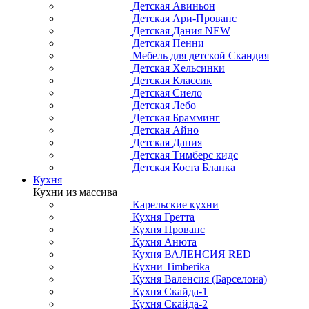
Детская Авиньон
Детская Ари-Прованс
Детская Дания NEW
Детская Пенни
Мебель для детской Скандия
Детская Хельсинки
Детская Классик
Детская Сиело
Детская Лебо
Детская Брамминг
Детская Айно
Детская Дания
Детская Тимберс кидс
Детская Коста Бланка
Кухня
Кухни из массива
Карельские кухни
Кухня Гретта
Кухня Прованс
Кухня Анюта
Кухня ВАЛЕНСИЯ RED
Кухни Timberika
Кухня Валенсия (Барселона)
Кухня Скайда-1
Кухня Скайда-2