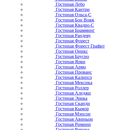
Гостиная Лебо
Гостиная Кантри
Гостиная Ольса-С
Гостиная Бон Вояж
Гостиная Квадро-С
Гостиная Брамминг
Гостиная Рандеву
Гостиная Форест
Гостиная Форест Графит
Гостиная Оникс
Гостиная Брусно
Гостиная Ярви
Гостиная Армо
Гостиная Прованс
Гостиная Калипсо
Гостиная Мексика
Гостиная Роллер
Гостиная Аледжи
Гостиная Эрика
Гостиная Сканди
Гостиная Кымор
Гостиная Мэнсон
Гостиная Авиньон
Гостиная Римини
Гостиная Верона