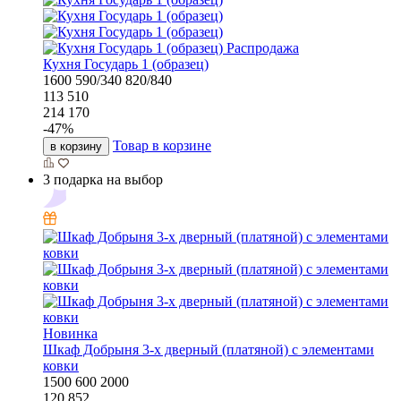
Распродажа
Кухня Государь 1 (образец)
1600
590/340
820/840
113 510
214 170
-
47
%
Товар в корзине
в корзину
3 подарка на выбор
Новинка
Шкаф Добрыня 3-х дверный (платяной) с элементами
ковки
1500
600
2000
120 852