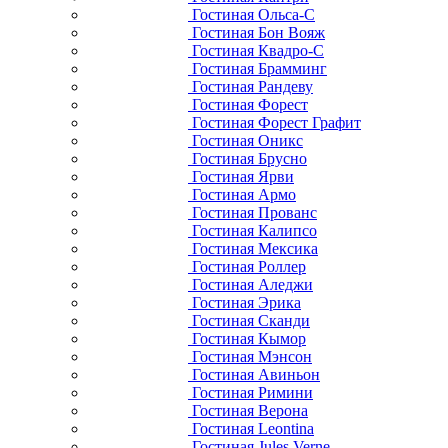
Гостиная Ольса-С
Гостиная Бон Вояж
Гостиная Квадро-С
Гостиная Брамминг
Гостиная Рандеву
Гостиная Форест
Гостиная Форест Графит
Гостиная Оникс
Гостиная Брусно
Гостиная Ярви
Гостиная Армо
Гостиная Прованс
Гостиная Калипсо
Гостиная Мексика
Гостиная Роллер
Гостиная Аледжи
Гостиная Эрика
Гостиная Сканди
Гостиная Кымор
Гостиная Мэнсон
Гостиная Авиньон
Гостиная Римини
Гостиная Верона
Гостиная Leontina
Гостиная Jules Verne