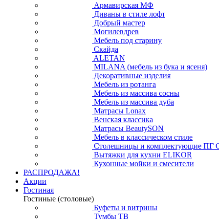
Армавирская МФ
Диваны в стиле лофт
Добрый мастер
Могилевдрев
Мебель под старину
Скайда
ALETAN
MILANA (мебель из бука и ясеня)
Декоративные изделия
Мебель из ротанга
Мебель из массива сосны
Мебель из массива дуба
Матрасы Lonax
Венская классика
Матрасы BeautySON
Мебель в классическом стиле
Столешницы и комплектующие ПГ 
Вытяжки для кухни ELIKOR
Кухонные мойки и смесители
РАСПРОДАЖА!
Акции
Гостиная
Гостиные (столовые)
Буфеты и витрины
Тумбы ТВ