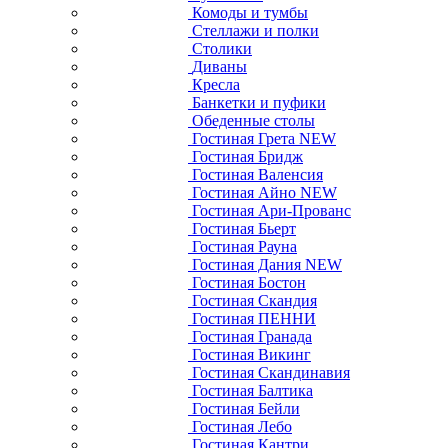
Комоды и тумбы
Стеллажи и полки
Столики
Диваны
Кресла
Банкетки и пуфики
Обеденные столы
Гостиная Грета NEW
Гостиная Бридж
Гостиная Валенсия
Гостиная Айно NEW
Гостиная Ари-Прованс
Гостиная Бьерт
Гостиная Рауна
Гостиная Дания NEW
Гостиная Бостон
Гостиная Скандия
Гостиная ПЕННИ
Гостиная Гранада
Гостиная Викинг
Гостиная Скандинавия
Гостиная Балтика
Гостиная Бейли
Гостиная Лебо
Гостиная Кантри