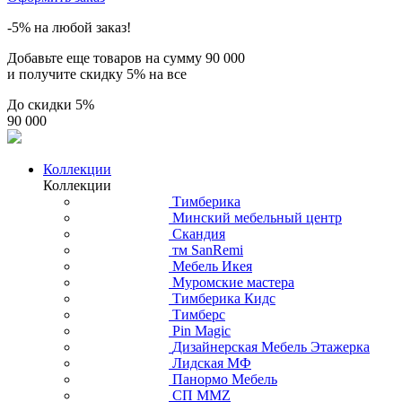
-5% на любой заказ!
Добавьте еще товаров на сумму
90 000
и получите скидку
5% на все
До скидки
5%
90 000
Коллекции
Коллекции
Тимберика
Минский мебельный центр
Скандия
тм SanRemi
Мебель Икея
Муромские мастера
Тимберика Кидс
Тимберс
Pin Magic
Дизайнерская Мебель Этажерка
Лидская МФ
Панормо Мебель
СП ММZ