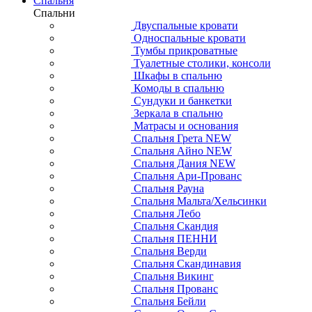
Спальня
Спальни
Двуспальные кровати
Односпальные кровати
Тумбы прикроватные
Туалетные столики, консоли
Шкафы в спальню
Комоды в спальню
Сундуки и банкетки
Зеркала в спальню
Матрасы и основания
Спальня Грета NEW
Спальня Айно NEW
Спальня Дания NEW
Спальня Ари-Прованс
Спальня Рауна
Спальня Мальта/Хельсинки
Спальня Лебо
Спальня Скандия
Спальня ПЕННИ
Спальня Верди
Спальня Скандинавия
Спальня Викинг
Спальня Прованс
Спальня Бейли