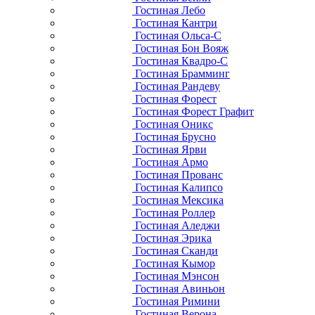
Гостиная Лебо
Гостиная Кантри
Гостиная Ольса-С
Гостиная Бон Вояж
Гостиная Квадро-С
Гостиная Брамминг
Гостиная Рандеву
Гостиная Форест
Гостиная Форест Графит
Гостиная Оникс
Гостиная Брусно
Гостиная Ярви
Гостиная Армо
Гостиная Прованс
Гостиная Калипсо
Гостиная Мексика
Гостиная Роллер
Гостиная Аледжи
Гостиная Эрика
Гостиная Сканди
Гостиная Кымор
Гостиная Мэнсон
Гостиная Авиньон
Гостиная Римини
Гостиная Верона