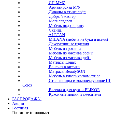
СП ММZ
Армавирская МФ
Диваны в стиле лофт
Добрый мастер
Могилевдрев
Мебель под старину
Скайда
ALETAN
MILANA (мебель из бука и ясеня)
Декоративные изделия
Мебель из ротанга
Мебель из массива сосны
Мебель из массива дуба
Матрасы Lonax
Венская классика
Матрасы BeautySON
Мебель в классическом стиле
Столешницы и комплектующие ПГ
Союз
Вытяжки для кухни ELIKOR
Кухонные мойки и смесители
РАСПРОДАЖА!
Акции
Гостиная
Гостиные (столовые)