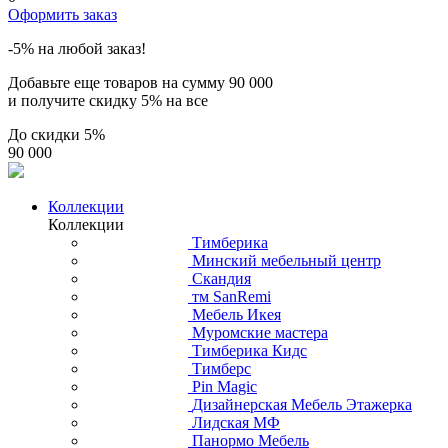
Оформить заказ
-5% на любой заказ!
Добавьте еще товаров на сумму
90 000
и получите скидку
5% на все
До скидки
5%
90 000
Коллекции
Коллекции
Тимберика
Минский мебельный центр
Скандия
тм SanRemi
Мебель Икея
Муромские мастера
Тимберика Кидс
Тимберс
Pin Magic
Дизайнерская Мебель Этажерка
Лидская МФ
Панормо Мебель