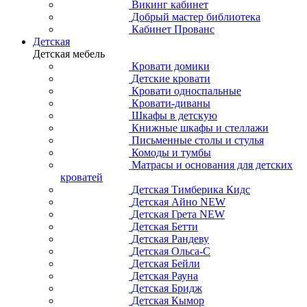
Викинг кабинет
Добрый мастер библиотека
Кабинет Прованс
Детская
Детская мебель
Кровати домики
Детские кровати
Кровати односпальные
Кровати-диваны
Шкафы в детскую
Книжные шкафы и стеллажи
Письменные столы и стулья
Комоды и тумбы
Матрасы и основания для детских
кроватей
Детская Тимберика Кидс
Детская Айно NEW
Детская Грета NEW
Детская Бетти
Детская Рандеву
Детская Ольса-С
Детская Бейли
Детская Рауна
Детская Бридж
Детская Кымор