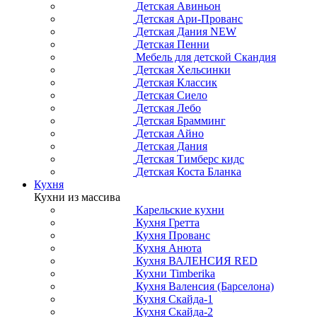
Детская Авиньон
Детская Ари-Прованс
Детская Дания NEW
Детская Пенни
Мебель для детской Скандия
Детская Хельсинки
Детская Классик
Детская Сиело
Детская Лебо
Детская Брамминг
Детская Айно
Детская Дания
Детская Тимберс кидс
Детская Коста Бланка
Кухня
Кухни из массива
Карельские кухни
Кухня Гретта
Кухня Прованс
Кухня Анюта
Кухня ВАЛЕНСИЯ RED
Кухни Timberika
Кухня Валенсия (Барселона)
Кухня Скайда-1
Кухня Скайда-2