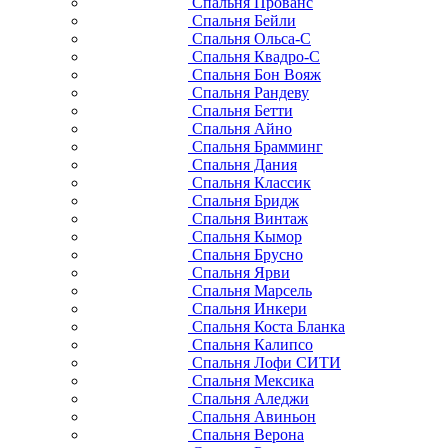
Спальня Прованс
Спальня Бейли
Спальня Ольса-С
Спальня Квадро-С
Спальня Бон Вояж
Спальня Рандеву
Спальня Бетти
Спальня Айно
Спальня Брамминг
Спальня Дания
Спальня Классик
Спальня Бридж
Спальня Винтаж
Спальня Кымор
Спальня Брусно
Спальня Ярви
Спальня Марсель
Спальня Инкери
Спальня Коста Бланка
Спальня Калипсо
Спальня Лофи СИТИ
Спальня Мексика
Спальня Аледжи
Спальня Авиньон
Спальня Верона