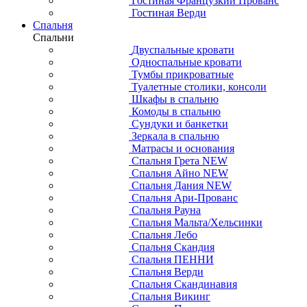
Гостиная Французкий Прованс
Гостиная Верди
Спальня
Спальни
Двуспальные кровати
Односпальные кровати
Тумбы прикроватные
Туалетные столики, консоли
Шкафы в спальню
Комоды в спальню
Сундуки и банкетки
Зеркала в спальню
Матрасы и основания
Спальня Грета NEW
Спальня Айно NEW
Спальня Дания NEW
Спальня Ари-Прованс
Спальня Рауна
Спальня Мальта/Хельсинки
Спальня Лебо
Спальня Скандия
Спальня ПЕННИ
Спальня Верди
Спальня Скандинавия
Спальня Викинг