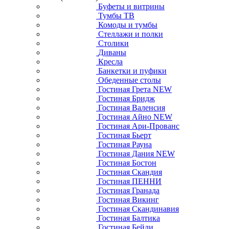
Буфеты и витрины
Тумбы ТВ
Комоды и тумбы
Стеллажи и полки
Столики
Диваны
Кресла
Банкетки и пуфики
Обеденные столы
Гостиная Грета NEW
Гостиная Бридж
Гостиная Валенсия
Гостиная Айно NEW
Гостиная Ари-Прованс
Гостиная Бьерт
Гостиная Рауна
Гостиная Дания NEW
Гостиная Бостон
Гостиная Скандия
Гостиная ПЕННИ
Гостиная Гранада
Гостиная Викинг
Гостиная Скандинавия
Гостиная Балтика
Гостиная Бейли