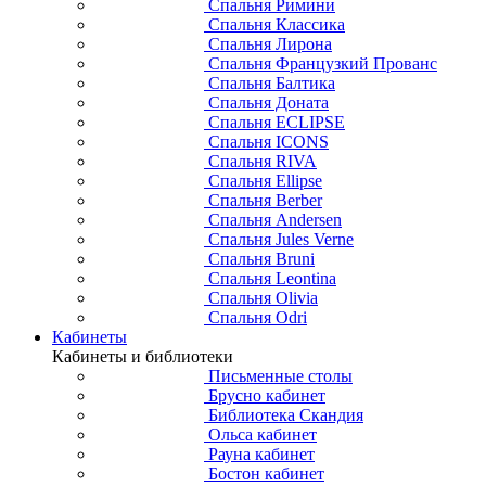
Спальня Римини
Спальня Классика
Спальня Лирона
Спальня Французкий Прованс
Спальня Балтика
Спальня Доната
Спальня ECLIPSE
Спальня ICONS
Спальня RIVA
Спальня Ellipse
Спальня Berber
Спальня Andersen
Спальня Jules Verne
Спальня Bruni
Спальня Leontina
Спальня Olivia
Спальня Odri
Кабинеты
Кабинеты и библиотеки
Письменные столы
Брусно кабинет
Библиотека Скандия
Ольса кабинет
Рауна кабинет
Бостон кабинет