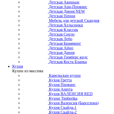
Детская Авиньон
Детская Ари-Прованс
Детская Дания NEW
Детская Пенни
Мебель для детской Скандия
Детская Хельсинки
Детская Классик
Детская Сиело
Детская Лебо
Детская Брамминг
Детская Айно
Детская Дания
Детская Тимберс кидс
Детская Коста Бланка
Кухня
Кухни из массива
Карельские кухни
Кухня Гретта
Кухня Прованс
Кухня Анюта
Кухня ВАЛЕНСИЯ RED
Кухни Timberika
Кухня Валенсия (Барселона)
Кухня Скайда-1
Кухня Скайда-2