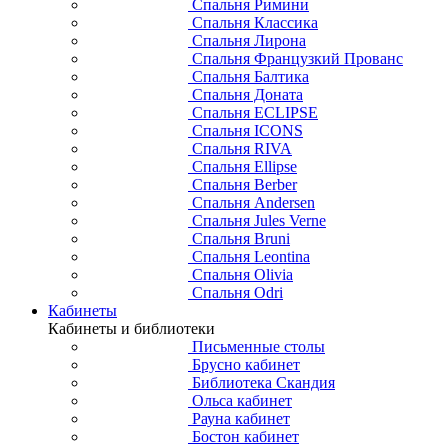
Спальня Римини
Спальня Классика
Спальня Лирона
Спальня Французкий Прованс
Спальня Балтика
Спальня Доната
Спальня ECLIPSE
Спальня ICONS
Спальня RIVA
Спальня Ellipse
Спальня Berber
Спальня Andersen
Спальня Jules Verne
Спальня Bruni
Спальня Leontina
Спальня Olivia
Спальня Odri
Кабинеты
Кабинеты и библиотеки
Письменные столы
Брусно кабинет
Библиотека Скандия
Ольса кабинет
Рауна кабинет
Бостон кабинет