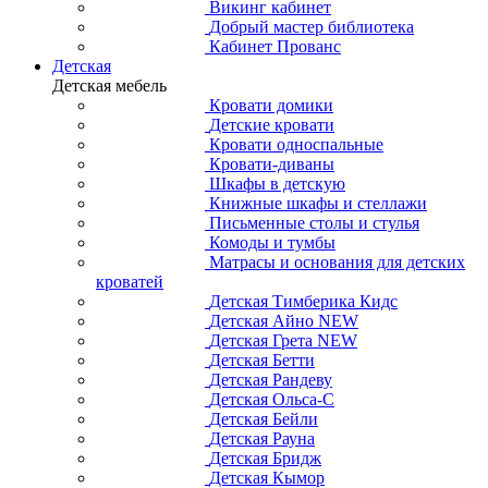
Викинг кабинет
Добрый мастер библиотека
Кабинет Прованс
Детская
Детская мебель
Кровати домики
Детские кровати
Кровати односпальные
Кровати-диваны
Шкафы в детскую
Книжные шкафы и стеллажи
Письменные столы и стулья
Комоды и тумбы
Матрасы и основания для детских
кроватей
Детская Тимберика Кидс
Детская Айно NEW
Детская Грета NEW
Детская Бетти
Детская Рандеву
Детская Ольса-С
Детская Бейли
Детская Рауна
Детская Бридж
Детская Кымор