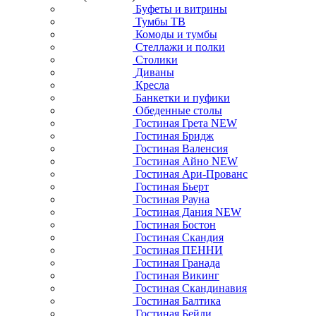
Буфеты и витрины
Тумбы ТВ
Комоды и тумбы
Стеллажи и полки
Столики
Диваны
Кресла
Банкетки и пуфики
Обеденные столы
Гостиная Грета NEW
Гостиная Бридж
Гостиная Валенсия
Гостиная Айно NEW
Гостиная Ари-Прованс
Гостиная Бьерт
Гостиная Рауна
Гостиная Дания NEW
Гостиная Бостон
Гостиная Скандия
Гостиная ПЕННИ
Гостиная Гранада
Гостиная Викинг
Гостиная Скандинавия
Гостиная Балтика
Гостиная Бейли