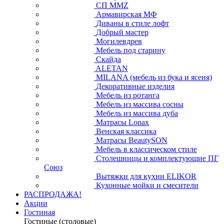
СП ММZ
Армавирская МФ
Диваны в стиле лофт
Добрый мастер
Могилевдрев
Мебель под старину
Скайда
ALETAN
MILANA (мебель из бука и ясеня)
Декоративные изделия
Мебель из ротанга
Мебель из массива сосны
Мебель из массива дуба
Матрасы Lonax
Венская классика
Матрасы BeautySON
Мебель в классическом стиле
Столешницы и комплектующие ПГ
Союз
Вытяжки для кухни ELIKOR
Кухонные мойки и смесители
РАСПРОДАЖА!
Акции
Гостиная
Гостиные (столовые)