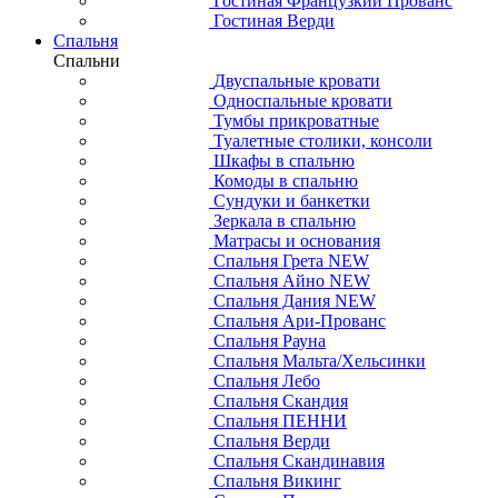
Гостиная Французкий Прованс
Гостиная Верди
Спальня
Спальни
Двуспальные кровати
Односпальные кровати
Тумбы прикроватные
Туалетные столики, консоли
Шкафы в спальню
Комоды в спальню
Сундуки и банкетки
Зеркала в спальню
Матрасы и основания
Спальня Грета NEW
Спальня Айно NEW
Спальня Дания NEW
Спальня Ари-Прованс
Спальня Рауна
Спальня Мальта/Хельсинки
Спальня Лебо
Спальня Скандия
Спальня ПЕННИ
Спальня Верди
Спальня Скандинавия
Спальня Викинг