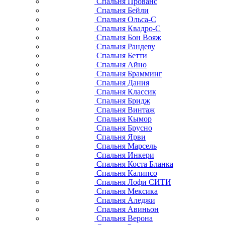
Спальня Прованс
Спальня Бейли
Спальня Ольса-С
Спальня Квадро-С
Спальня Бон Вояж
Спальня Рандеву
Спальня Бетти
Спальня Айно
Спальня Брамминг
Спальня Дания
Спальня Классик
Спальня Бридж
Спальня Винтаж
Спальня Кымор
Спальня Брусно
Спальня Ярви
Спальня Марсель
Спальня Инкери
Спальня Коста Бланка
Спальня Калипсо
Спальня Лофи СИТИ
Спальня Мексика
Спальня Аледжи
Спальня Авиньон
Спальня Верона