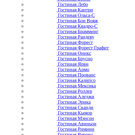
Гостиная Лебо
Гостиная Кантри
Гостиная Ольса-С
Гостиная Бон Вояж
Гостиная Квадро-С
Гостиная Брамминг
Гостиная Рандеву
Гостиная Форест
Гостиная Форест Графит
Гостиная Оникс
Гостиная Брусно
Гостиная Ярви
Гостиная Армо
Гостиная Прованс
Гостиная Калипсо
Гостиная Мексика
Гостиная Роллер
Гостиная Аледжи
Гостиная Эрика
Гостиная Сканди
Гостиная Кымор
Гостиная Мэнсон
Гостиная Авиньон
Гостиная Римини
Гостиная Верона