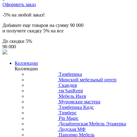
Оформить заказ
-5% на любой заказ!
Добавьте еще товаров на сумму
90 000
и получите скидку
5% на все
До скидки
5%
90 000
Коллекции
Коллекции
Тимберика
Минский мебельный центр
Скандия
тм SanRemi
Мебель Икея
Муромские мастера
Тимберика Кидс
Тимберс
Pin Magic
Дизайнерская Мебель Этажерка
Лидская МФ
Панормо Мебель