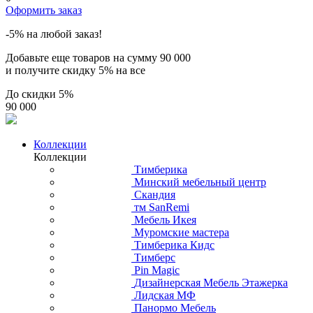
Оформить заказ
-5% на любой заказ!
Добавьте еще товаров на сумму
90 000
и получите скидку
5% на все
До скидки
5%
90 000
Коллекции
Коллекции
Тимберика
Минский мебельный центр
Скандия
тм SanRemi
Мебель Икея
Муромские мастера
Тимберика Кидс
Тимберс
Pin Magic
Дизайнерская Мебель Этажерка
Лидская МФ
Панормо Мебель