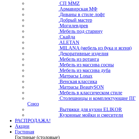
СП ММZ
Армавирская МФ
Диваны в стиле лофт
Добрый мастер
Могилевдрев
Мебель под старину
Скайда
ALETAN
MILANA (мебель из бука и ясеня)
Декоративные изделия
Мебель из ротанга
Мебель из массива сосны
Мебель из массива дуба
Матрасы Lonax
Венская классика
Матрасы BeautySON
Мебель в классическом стиле
Столешницы и комплектующие ПГ
Союз
Вытяжки для кухни ELIKOR
Кухонные мойки и смесители
РАСПРОДАЖА!
Акции
Гостиная
Гостиные (столовые)