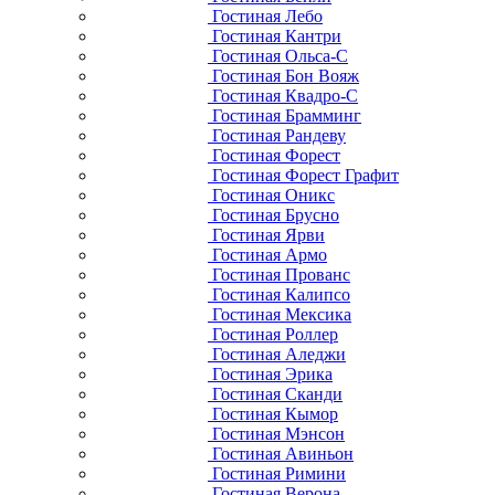
Гостиная Лебо
Гостиная Кантри
Гостиная Ольса-С
Гостиная Бон Вояж
Гостиная Квадро-С
Гостиная Брамминг
Гостиная Рандеву
Гостиная Форест
Гостиная Форест Графит
Гостиная Оникс
Гостиная Брусно
Гостиная Ярви
Гостиная Армо
Гостиная Прованс
Гостиная Калипсо
Гостиная Мексика
Гостиная Роллер
Гостиная Аледжи
Гостиная Эрика
Гостиная Сканди
Гостиная Кымор
Гостиная Мэнсон
Гостиная Авиньон
Гостиная Римини
Гостиная Верона