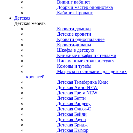
Викинг кабинет
Добрый мастер библиотека
Кабинет Прованс
Детская
Детская мебель
Кровати домики
Детские кровати
Кровати односпальные
Кровати-диваны
Шкафы в детскую
Книжные шкафы и стеллажи
Письменные столы и стулья
Комоды и тумбы
Матрасы и основания для детских
кроватей
Детская Тимберика Кидс
Детская Айно NEW
Детская Грета NEW
Детская Бетти
Детская Рандеву
Детская Ольса-С
Детская Бейли
Детская Рауна
Детская Бридж
Детская Кымор