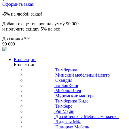
Оформить заказ
-5% на любой заказ!
Добавьте еще товаров на сумму
90 000
и получите скидку
5% на все
До скидки
5%
90 000
Коллекции
Коллекции
Тимберика
Минский мебельный центр
Скандия
тм SanRemi
Мебель Икея
Муромские мастера
Тимберика Кидс
Тимберс
Pin Magic
Дизайнерская Мебель Этажерка
Лидская МФ
Панормо Мебель