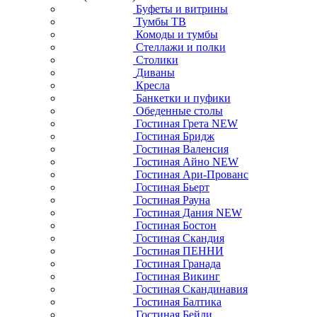
Буфеты и витрины
Тумбы ТВ
Комоды и тумбы
Стеллажи и полки
Столики
Диваны
Кресла
Банкетки и пуфики
Обеденные столы
Гостиная Грета NEW
Гостиная Бридж
Гостиная Валенсия
Гостиная Айно NEW
Гостиная Ари-Прованс
Гостиная Бьерт
Гостиная Рауна
Гостиная Дания NEW
Гостиная Бостон
Гостиная Скандия
Гостиная ПЕННИ
Гостиная Гранада
Гостиная Викинг
Гостиная Скандинавия
Гостиная Балтика
Гостиная Бейли