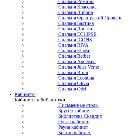
Спальня Римини
Спальня Классика
Спальня Лирона
Спальня Французкий Прованс
Спальня Балтика
Спальня Доната
Спальня ECLIPSE
Спальня ICONS
Спальня RIVA
Спальня Ellipse
Спальня Berber
Спальня Andersen
Спальня Jules Verne
Спальня Bruni
Спальня Leontina
Спальня Olivia
Спальня Odri
Кабинеты
Кабинеты и библиотеки
Письменные столы
Брусно кабинет
Библиотека Скандия
Ольса кабинет
Рауна кабинет
Бостон кабинет