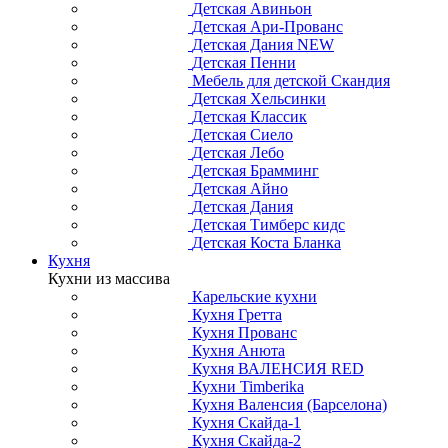
Детская Авиньон
Детская Ари-Прованс
Детская Дания NEW
Детская Пенни
Мебель для детской Скандия
Детская Хельсинки
Детская Классик
Детская Сиело
Детская Лебо
Детская Брамминг
Детская Айно
Детская Дания
Детская Тимберс кидс
Детская Коста Бланка
Кухня
Кухни из массива
Карельские кухни
Кухня Гретта
Кухня Прованс
Кухня Анюта
Кухня ВАЛЕНСИЯ RED
Кухни Timberika
Кухня Валенсия (Барселона)
Кухня Скайда-1
Кухня Скайда-2