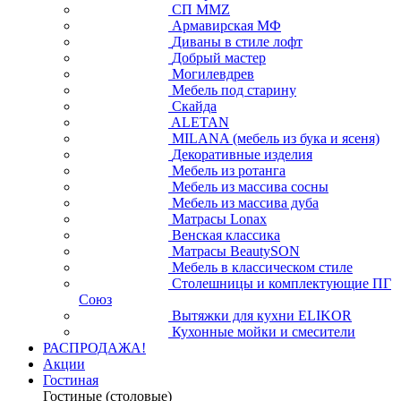
СП ММZ
Армавирская МФ
Диваны в стиле лофт
Добрый мастер
Могилевдрев
Мебель под старину
Скайда
ALETAN
MILANA (мебель из бука и ясеня)
Декоративные изделия
Мебель из ротанга
Мебель из массива сосны
Мебель из массива дуба
Матрасы Lonax
Венская классика
Матрасы BeautySON
Мебель в классическом стиле
Столешницы и комплектующие ПГ
Союз
Вытяжки для кухни ELIKOR
Кухонные мойки и смесители
РАСПРОДАЖА!
Акции
Гостиная
Гостиные (столовые)