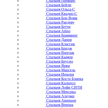
Спальня Прованс
Спальня Бейли
Спальня Ольса-С
Спальня Квадро-С
Спальня Бон Вояж
Спальня Рандеву
Спальня Бетти
Спальня Айно
Спальня Брамминг
Спальня Дания
Спальня Классик
Спальня Бридж
Спальня Винтаж
Спальня Кымор
Спальня Брусно
Спальня Ярви
Спальня Марсель
Спальня Инкери
Спальня Коста Бланка
Спальня Калипсо
Спальня Лофи СИТИ
Спальня Мексика
Спальня Аледжи
Спальня Авиньон
Спальня Верона