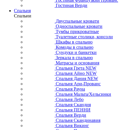
Гостиная Французкий Прованс
Гостиная Верди
Спальня
Спальни
Двуспальные кровати
Односпальные кровати
Тумбы прикроватные
Туалетные столики, консоли
Шкафы в спальню
Комоды в спальню
Сундуки и банкетки
Зеркала в спальню
Матрасы и основания
Спальня Грета NEW
Спальня Айно NEW
Спальня Дания NEW
Спальня Ари-Прованс
Спальня Рауна
Спальня Мальта/Хельсинки
Спальня Лебо
Спальня Скандия
Спальня ПЕННИ
Спальня Верди
Спальня Скандинавия
Спальня Викинг