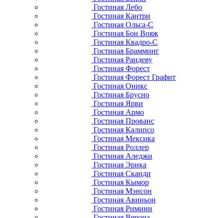
Гостиная Лебо
Гостиная Кантри
Гостиная Ольса-С
Гостиная Бон Вояж
Гостиная Квадро-С
Гостиная Брамминг
Гостиная Рандеву
Гостиная Форест
Гостиная Форест Графит
Гостиная Оникс
Гостиная Брусно
Гостиная Ярви
Гостиная Армо
Гостиная Прованс
Гостиная Калипсо
Гостиная Мексика
Гостиная Роллер
Гостиная Аледжи
Гостиная Эрика
Гостиная Сканди
Гостиная Кымор
Гостиная Мэнсон
Гостиная Авиньон
Гостиная Римини
Гостиная Верона