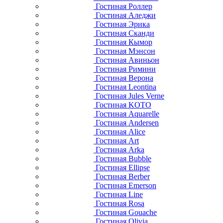
Гостиная Роллер
Гостиная Аледжи
Гостиная Эрика
Гостиная Сканди
Гостиная Кымор
Гостиная Мэнсон
Гостиная Авиньон
Гостиная Римини
Гостиная Верона
Гостиная Leontina
Гостиная Jules Verne
Гостиная KOTO
Гостиная Aquarelle
Гостиная Andersen
Гостиная Alice
Гостиная Art
Гостиная Arka
Гостиная Bubble
Гостиная Ellipse
Гостиная Berber
Гостиная Emerson
Гостиная Line
Гостиная Rosa
Гостиная Gouache
Гостиная Olivia