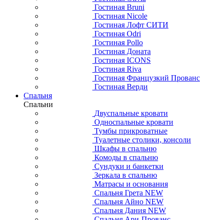
Гостиная Bruni
Гостиная Nicole
Гостиная Лофт СИТИ
Гостиная Odri
Гостиная Pollo
Гостиная Доната
Гостиная ICONS
Гостиная Riva
Гостиная Французкий Прованс
Гостиная Верди
Спальня
Спальни
Двуспальные кровати
Односпальные кровати
Тумбы прикроватные
Туалетные столики, консоли
Шкафы в спальню
Комоды в спальню
Сундуки и банкетки
Зеркала в спальню
Матрасы и основания
Спальня Грета NEW
Спальня Айно NEW
Спальня Дания NEW
Спальня Ари-Прованс