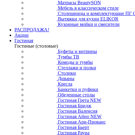
Матрасы BeautySON
Мебель в классическом стиле
Столешницы и комплектующие ПГ 
Вытяжки для кухни ELIKOR
Кухонные мойки и смесители
РАСПРОДАЖА!
Акции
Гостиная
Гостиные (столовые)
Буфеты и витрины
Тумбы ТВ
Комоды и тумбы
Стеллажи и полки
Столики
Диваны
Кресла
Банкетки и пуфики
Обеденные столы
Гостиная Грета NEW
Гостиная Бридж
Гостиная Валенсия
Гостиная Айно NEW
Гостиная Ари-Прованс
Гостиная Бьерт
Гостиная Рауна