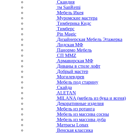
Скандия
тм SanRemi
Мебель Икея
Муромские мастера
Тимберика Кидс
Тимберс
Pin Magic
Дизайнерская Мебель Этажерка
Лидская МФ
Панормо Мебель
СП ММZ
Армавирская МФ
Диваны в стиле лофт
Добрый мастер
Могилевдрев
Мебель под старину
Скайда
ALETAN
MILANA (мебель из бука и ясеня)
Декоративные изделия
Мебель из ротанга
Мебель из массива сосны
Мебель из массива дуба
Матрасы Lonax
Венская классика