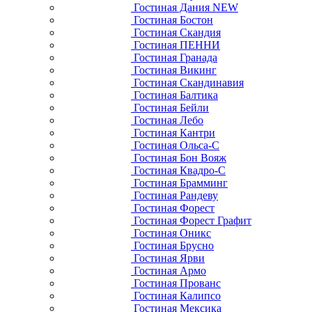
Гостиная Дания NEW
Гостиная Бостон
Гостиная Скандия
Гостиная ПЕННИ
Гостиная Гранада
Гостиная Викинг
Гостиная Скандинавия
Гостиная Балтика
Гостиная Бейли
Гостиная Лебо
Гостиная Кантри
Гостиная Ольса-С
Гостиная Бон Вояж
Гостиная Квадро-С
Гостиная Брамминг
Гостиная Рандеву
Гостиная Форест
Гостиная Форест Графит
Гостиная Оникс
Гостиная Брусно
Гостиная Ярви
Гостиная Армо
Гостиная Прованс
Гостиная Калипсо
Гостиная Мексика