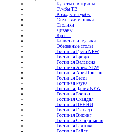
Буфеты и витрины
Тумбы ТВ
Комоды и тумбы
Стеллажи и полки
Столики
Диваны
Кресла
Банкетки и пуфики
Обеденные столы
Гостиная Грета NEW
Гостиная Бридж
Гостиная Валенсия
Гостиная Айно NEW
Гостиная Ари-Прованс
Гостиная Бьерт
Гостиная Рауна
Гостиная Дания NEW
Гостиная Бостон
Гостиная Скандия
Гостиная ПЕННИ
Гостиная Гранада
Гостиная Викинг
Гостиная Скандинавия
Гостиная Балтика
Гостиная Бейли