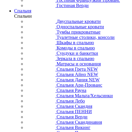
Гостиная Французкий Прованс
Гостиная Верди
Спальня
Спальни
Двуспальные кровати
Односпальные кровати
Тумбы прикроватные
Туалетные столики, консоли
Шкафы в спальню
Комоды в спальню
Сундуки и банкетки
Зеркала в спальню
Матрасы и основания
Спальня Грета NEW
Спальня Айно NEW
Спальня Дания NEW
Спальня Ари-Прованс
Спальня Рауна
Спальня Мальта/Хельсинки
Спальня Лебо
Спальня Скандия
Спальня ПЕННИ
Спальня Верди
Спальня Скандинавия
Спальня Викинг