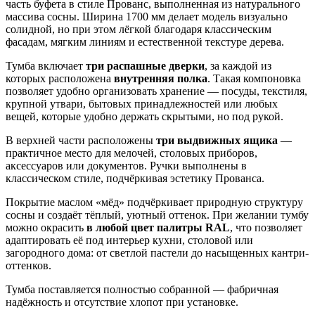
часть буфета в стиле Прованс, выполненная из натурального
массива сосны. Ширина 1700 мм делает модель визуально
солидной, но при этом лёгкой благодаря классическим
фасадам, мягким линиям и естественной текстуре дерева.
Тумба включает
три распашные дверки
, за каждой из
которых расположена
внутренняя полка
. Такая компоновка
позволяет удобно организовать хранение — посуды, текстиля,
крупной утвари, бытовых принадлежностей или любых
вещей, которые удобно держать скрытыми, но под рукой.
В верхней части расположены
три выдвижных ящика
—
практичное место для мелочей, столовых приборов,
аксессуаров или документов. Ручки выполнены в
классическом стиле, подчёркивая эстетику Прованса.
Покрытие маслом «мёд» подчёркивает природную структуру
сосны и создаёт тёплый, уютный оттенок. При желании тумбу
можно окрасить
в любой цвет палитры RAL
, что позволяет
адаптировать её под интерьер кухни, столовой или
загородного дома: от светлой пастели до насыщенных кантри-
оттенков.
Тумба поставляется полностью собранной — фабричная
надёжность и отсутствие хлопот при установке.