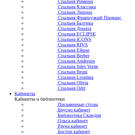
Спальня Римини
Спальня Классика
Спальня Лирона
Спальня Французкий Прованс
Спальня Балтика
Спальня Доната
Спальня ECLIPSE
Спальня ICONS
Спальня RIVA
Спальня Ellipse
Спальня Berber
Спальня Andersen
Спальня Jules Verne
Спальня Bruni
Спальня Leontina
Спальня Olivia
Спальня Odri
Кабинеты
Кабинеты и библиотеки
Письменные столы
Брусно кабинет
Библиотека Скандия
Ольса кабинет
Рауна кабинет
Бостон кабинет