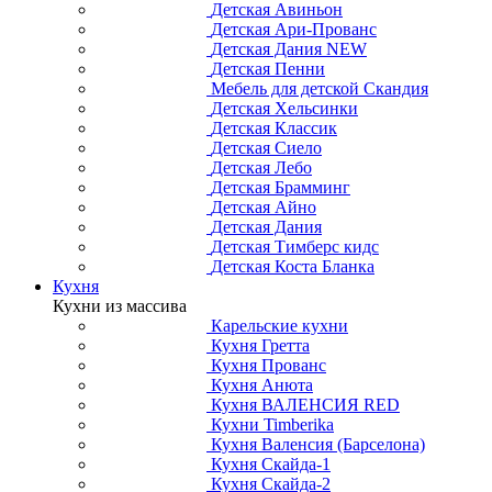
Детская Авиньон
Детская Ари-Прованс
Детская Дания NEW
Детская Пенни
Мебель для детской Скандия
Детская Хельсинки
Детская Классик
Детская Сиело
Детская Лебо
Детская Брамминг
Детская Айно
Детская Дания
Детская Тимберс кидс
Детская Коста Бланка
Кухня
Кухни из массива
Карельские кухни
Кухня Гретта
Кухня Прованс
Кухня Анюта
Кухня ВАЛЕНСИЯ RED
Кухни Timberika
Кухня Валенсия (Барселона)
Кухня Скайда-1
Кухня Скайда-2