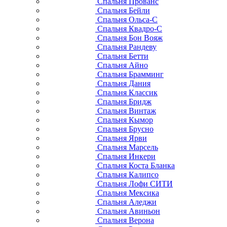
Спальня Прованс
Спальня Бейли
Спальня Ольса-С
Спальня Квадро-С
Спальня Бон Вояж
Спальня Рандеву
Спальня Бетти
Спальня Айно
Спальня Брамминг
Спальня Дания
Спальня Классик
Спальня Бридж
Спальня Винтаж
Спальня Кымор
Спальня Брусно
Спальня Ярви
Спальня Марсель
Спальня Инкери
Спальня Коста Бланка
Спальня Калипсо
Спальня Лофи СИТИ
Спальня Мексика
Спальня Аледжи
Спальня Авиньон
Спальня Верона