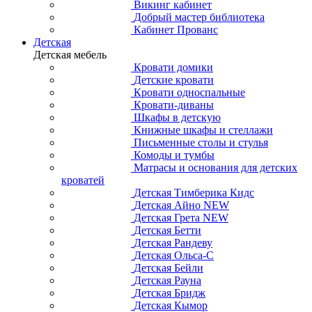
Викинг кабинет
Добрый мастер библиотека
Кабинет Прованс
Детская
Детская мебель
Кровати домики
Детские кровати
Кровати односпальные
Кровати-диваны
Шкафы в детскую
Книжные шкафы и стеллажи
Письменные столы и стулья
Комоды и тумбы
Матрасы и основания для детских
кроватей
Детская Тимберика Кидс
Детская Айно NEW
Детская Грета NEW
Детская Бетти
Детская Рандеву
Детская Ольса-С
Детская Бейли
Детская Рауна
Детская Бридж
Детская Кымор