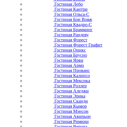
Гостиная Лебо
Гостиная Кантри
Гостиная Ольса-С
Гостиная Бон Вояж
Гостиная Квадро-С
Гостиная Брамминг
Гостиная Рандеву
Гостиная Форест
Гостиная Форест Графит
Гостиная Оникс
Гостиная Брусно
Гостиная Ярви
Гостиная Армо
Гостиная Прованс
Гостиная Калипсо
Гостиная Мексика
Гостиная Роллер
Гостиная Аледжи
Гостиная Эрика
Гостиная Сканди
Гостиная Кымор
Гостиная Мэнсон
Гостиная Авиньон
Гостиная Римини
Гостиная Верона