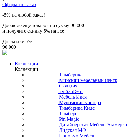
Оформить заказ
-5% на любой заказ!
Добавьте еще товаров на сумму
90 000
и получите скидку
5% на все
До скидки
5%
90 000
Коллекции
Коллекции
Тимберика
Минский мебельный центр
Скандия
тм SanRemi
Мебель Икея
Муромские мастера
Тимберика Кидс
Тимберс
Pin Magic
Дизайнерская Мебель Этажерка
Лидская МФ
Панормо Мебель