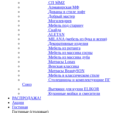
СП ММZ
Армавирская МФ
Диваны в стиле лофт
Добрый мастер
Могилевдрев
Мебель под старину
Скайда
ALETAN
MILANA (мебель из бука и ясеня)
Декоративные изделия
Мебель из ротанга
Мебель из массива сосны
Мебель из массива дуба
Матрасы Lonax
Венская классика
Матрасы BeautySON
Мебель в классическом стиле
Столешницы и комплектующие ПГ
Союз
Вытяжки для кухни ELIKOR
Кухонные мойки и смесители
РАСПРОДАЖА!
Акции
Гостиная
Гостиные (столовые)