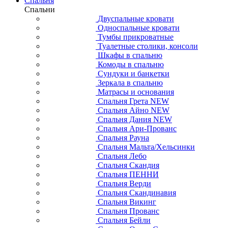
Спальня
Спальни
Двуспальные кровати
Односпальные кровати
Тумбы прикроватные
Туалетные столики, консоли
Шкафы в спальню
Комоды в спальню
Сундуки и банкетки
Зеркала в спальню
Матрасы и основания
Спальня Грета NEW
Спальня Айно NEW
Спальня Дания NEW
Спальня Ари-Прованс
Спальня Рауна
Спальня Мальта/Хельсинки
Спальня Лебо
Спальня Скандия
Спальня ПЕННИ
Спальня Верди
Спальня Скандинавия
Спальня Викинг
Спальня Прованс
Спальня Бейли