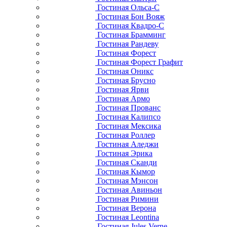
Гостиная Ольса-С
Гостиная Бон Вояж
Гостиная Квадро-С
Гостиная Брамминг
Гостиная Рандеву
Гостиная Форест
Гостиная Форест Графит
Гостиная Оникс
Гостиная Брусно
Гостиная Ярви
Гостиная Армо
Гостиная Прованс
Гостиная Калипсо
Гостиная Мексика
Гостиная Роллер
Гостиная Аледжи
Гостиная Эрика
Гостиная Сканди
Гостиная Кымор
Гостиная Мэнсон
Гостиная Авиньон
Гостиная Римини
Гостиная Верона
Гостиная Leontina
Гостиная Jules Verne