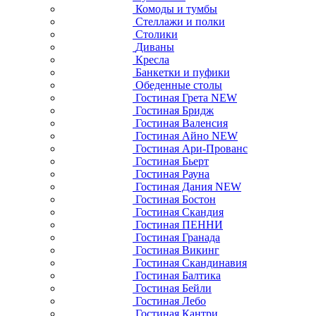
Комоды и тумбы
Стеллажи и полки
Столики
Диваны
Кресла
Банкетки и пуфики
Обеденные столы
Гостиная Грета NEW
Гостиная Бридж
Гостиная Валенсия
Гостиная Айно NEW
Гостиная Ари-Прованс
Гостиная Бьерт
Гостиная Рауна
Гостиная Дания NEW
Гостиная Бостон
Гостиная Скандия
Гостиная ПЕННИ
Гостиная Гранада
Гостиная Викинг
Гостиная Скандинавия
Гостиная Балтика
Гостиная Бейли
Гостиная Лебо
Гостиная Кантри