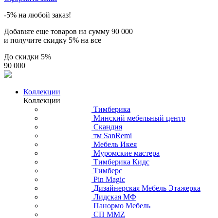
-5% на любой заказ!
Добавьте еще товаров на сумму
90 000
и получите скидку
5% на все
До скидки
5%
90 000
Коллекции
Коллекции
Тимберика
Минский мебельный центр
Скандия
тм SanRemi
Мебель Икея
Муромские мастера
Тимберика Кидс
Тимберс
Pin Magic
Дизайнерская Мебель Этажерка
Лидская МФ
Панормо Мебель
СП ММZ