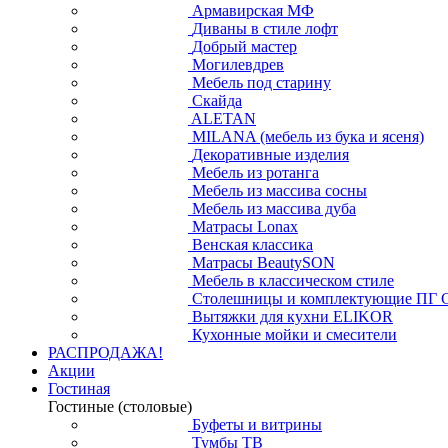
Армавирская МФ
Диваны в стиле лофт
Добрый мастер
Могилевдрев
Мебель под старину
Скайда
ALETAN
MILANA (мебель из бука и ясеня)
Декоративные изделия
Мебель из ротанга
Мебель из массива сосны
Мебель из массива дуба
Матрасы Lonax
Венская классика
Матрасы BeautySON
Мебель в классическом стиле
Столешницы и комплектующие ПГ 
Вытяжки для кухни ELIKOR
Кухонные мойки и смесители
РАСПРОДАЖА!
Акции
Гостиная
Гостиные (столовые)
Буфеты и витрины
Тумбы ТВ