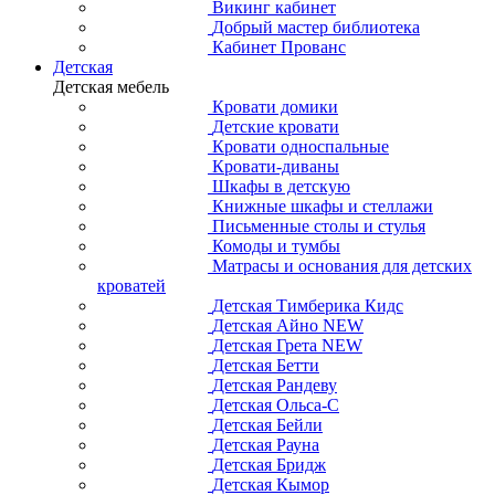
Викинг кабинет
Добрый мастер библиотека
Кабинет Прованс
Детская
Детская мебель
Кровати домики
Детские кровати
Кровати односпальные
Кровати-диваны
Шкафы в детскую
Книжные шкафы и стеллажи
Письменные столы и стулья
Комоды и тумбы
Матрасы и основания для детских
кроватей
Детская Тимберика Кидс
Детская Айно NEW
Детская Грета NEW
Детская Бетти
Детская Рандеву
Детская Ольса-С
Детская Бейли
Детская Рауна
Детская Бридж
Детская Кымор