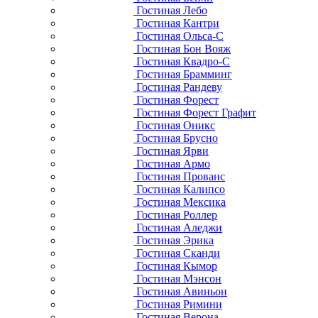
Гостиная Лебо
Гостиная Кантри
Гостиная Ольса-С
Гостиная Бон Вояж
Гостиная Квадро-С
Гостиная Брамминг
Гостиная Рандеву
Гостиная Форест
Гостиная Форест Графит
Гостиная Оникс
Гостиная Брусно
Гостиная Ярви
Гостиная Армо
Гостиная Прованс
Гостиная Калипсо
Гостиная Мексика
Гостиная Роллер
Гостиная Аледжи
Гостиная Эрика
Гостиная Сканди
Гостиная Кымор
Гостиная Мэнсон
Гостиная Авиньон
Гостиная Римини
Гостиная Верона