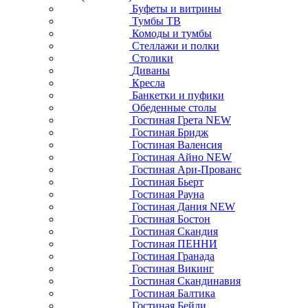
Буфеты и витрины
Тумбы ТВ
Комоды и тумбы
Стеллажи и полки
Столики
Диваны
Кресла
Банкетки и пуфики
Обеденные столы
Гостиная Грета NEW
Гостиная Бридж
Гостиная Валенсия
Гостиная Айно NEW
Гостиная Ари-Прованс
Гостиная Бьерт
Гостиная Рауна
Гостиная Дания NEW
Гостиная Бостон
Гостиная Скандия
Гостиная ПЕННИ
Гостиная Гранада
Гостиная Викинг
Гостиная Скандинавия
Гостиная Балтика
Гостиная Бейли