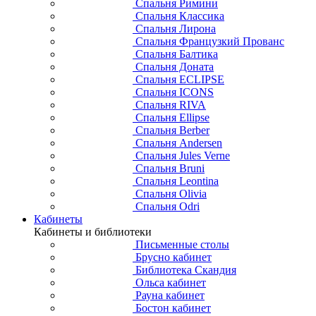
Спальня Римини
Спальня Классика
Спальня Лирона
Спальня Французкий Прованс
Спальня Балтика
Спальня Доната
Спальня ECLIPSE
Спальня ICONS
Спальня RIVA
Спальня Ellipse
Спальня Berber
Спальня Andersen
Спальня Jules Verne
Спальня Bruni
Спальня Leontina
Спальня Olivia
Спальня Odri
Кабинеты
Кабинеты и библиотеки
Письменные столы
Брусно кабинет
Библиотека Скандия
Ольса кабинет
Рауна кабинет
Бостон кабинет