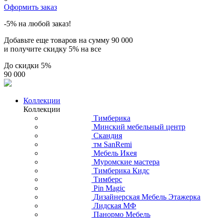
Оформить заказ
-5% на любой заказ!
Добавьте еще товаров на сумму
90 000
и получите скидку
5% на все
До скидки
5%
90 000
Коллекции
Коллекции
Тимберика
Минский мебельный центр
Скандия
тм SanRemi
Мебель Икея
Муромские мастера
Тимберика Кидс
Тимберс
Pin Magic
Дизайнерская Мебель Этажерка
Лидская МФ
Панормо Мебель