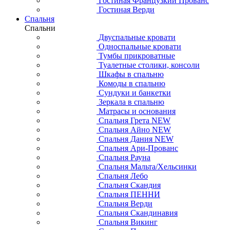
Гостиная Французкий Прованс
Гостиная Верди
Спальня
Спальни
Двуспальные кровати
Односпальные кровати
Тумбы прикроватные
Туалетные столики, консоли
Шкафы в спальню
Комоды в спальню
Сундуки и банкетки
Зеркала в спальню
Матрасы и основания
Спальня Грета NEW
Спальня Айно NEW
Спальня Дания NEW
Спальня Ари-Прованс
Спальня Рауна
Спальня Мальта/Хельсинки
Спальня Лебо
Спальня Скандия
Спальня ПЕННИ
Спальня Верди
Спальня Скандинавия
Спальня Викинг