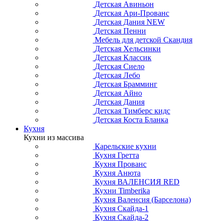
Детская Авиньон
Детская Ари-Прованс
Детская Дания NEW
Детская Пенни
Мебель для детской Скандия
Детская Хельсинки
Детская Классик
Детская Сиело
Детская Лебо
Детская Брамминг
Детская Айно
Детская Дания
Детская Тимберс кидс
Детская Коста Бланка
Кухня
Кухни из массива
Карельские кухни
Кухня Гретта
Кухня Прованс
Кухня Анюта
Кухня ВАЛЕНСИЯ RED
Кухни Timberika
Кухня Валенсия (Барселона)
Кухня Скайда-1
Кухня Скайда-2