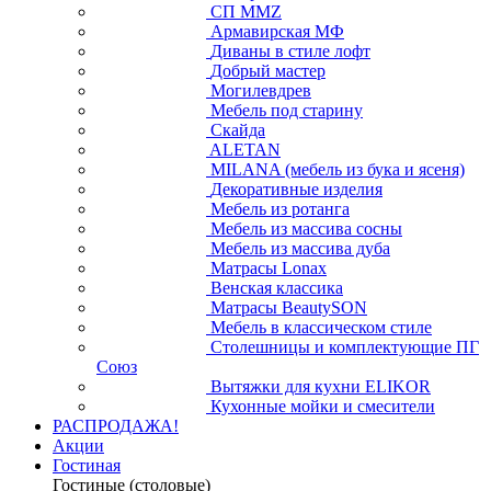
СП ММZ
Армавирская МФ
Диваны в стиле лофт
Добрый мастер
Могилевдрев
Мебель под старину
Скайда
ALETAN
MILANA (мебель из бука и ясеня)
Декоративные изделия
Мебель из ротанга
Мебель из массива сосны
Мебель из массива дуба
Матрасы Lonax
Венская классика
Матрасы BeautySON
Мебель в классическом стиле
Столешницы и комплектующие ПГ
Союз
Вытяжки для кухни ELIKOR
Кухонные мойки и смесители
РАСПРОДАЖА!
Акции
Гостиная
Гостиные (столовые)