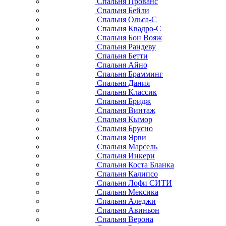
Спальня Прованс
Спальня Бейли
Спальня Ольса-С
Спальня Квадро-С
Спальня Бон Вояж
Спальня Рандеву
Спальня Бетти
Спальня Айно
Спальня Брамминг
Спальня Дания
Спальня Классик
Спальня Бридж
Спальня Винтаж
Спальня Кымор
Спальня Брусно
Спальня Ярви
Спальня Марсель
Спальня Инкери
Спальня Коста Бланка
Спальня Калипсо
Спальня Лофи СИТИ
Спальня Мексика
Спальня Аледжи
Спальня Авиньон
Спальня Верона