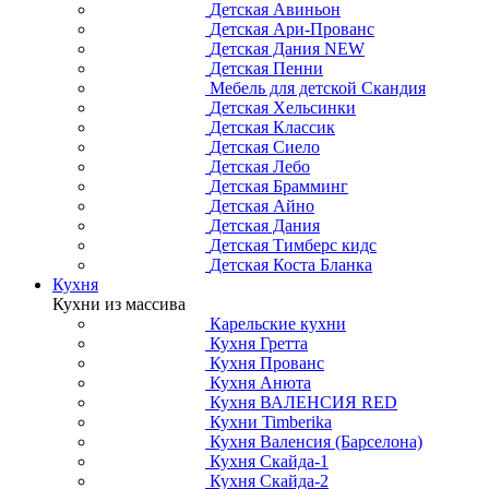
Детская Авиньон
Детская Ари-Прованс
Детская Дания NEW
Детская Пенни
Мебель для детской Скандия
Детская Хельсинки
Детская Классик
Детская Сиело
Детская Лебо
Детская Брамминг
Детская Айно
Детская Дания
Детская Тимберс кидс
Детская Коста Бланка
Кухня
Кухни из массива
Карельские кухни
Кухня Гретта
Кухня Прованс
Кухня Анюта
Кухня ВАЛЕНСИЯ RED
Кухни Timberika
Кухня Валенсия (Барселона)
Кухня Скайда-1
Кухня Скайда-2