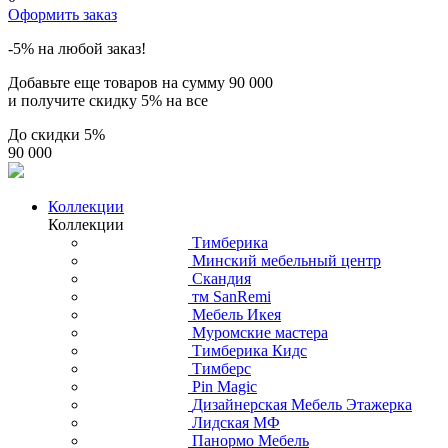
Оформить заказ
-5% на любой заказ!
Добавьте еще товаров на сумму
90 000
и получите скидку
5% на все
До скидки
5%
90 000
Коллекции
Коллекции
Тимберика
Минский мебельный центр
Скандия
тм SanRemi
Мебель Икея
Муромские мастера
Тимберика Кидс
Тимберс
Pin Magic
Дизайнерская Мебель Этажерка
Лидская МФ
Панормо Мебель