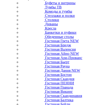
Буфеты и витрины
Тумбы ТВ
Комоды и тумбы
Стеллажи и полки
Столики
Диваны
Кресла
Банкетки и пуфики
Обеденные столы
Гостиная Грета NEW
Гостиная Бридж
Гостиная Валенсия
Гостиная Айно NEW
Гостиная Ари-Прованс
Гостиная Бьерт
Гостиная Рауна
Гостиная Дания NEW
Гостиная Бостон
Гостиная Скандия
Гостиная ПЕННИ
Гостиная Гранада
Гостиная Викинг
Гостиная Скандинавия
Гостиная Балтика
Гостиная Бейли