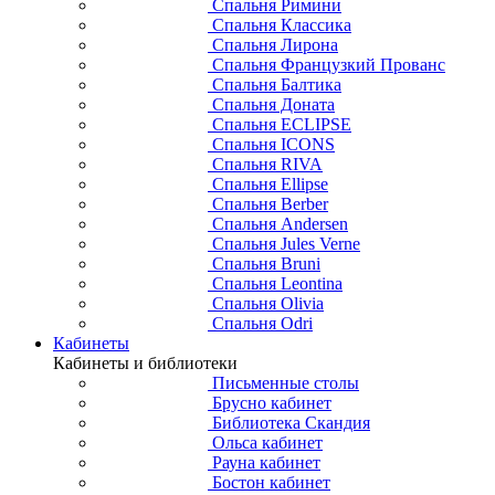
Спальня Римини
Спальня Классика
Спальня Лирона
Спальня Французкий Прованс
Спальня Балтика
Спальня Доната
Спальня ECLIPSE
Спальня ICONS
Спальня RIVA
Спальня Ellipse
Спальня Berber
Спальня Andersen
Спальня Jules Verne
Спальня Bruni
Спальня Leontina
Спальня Olivia
Спальня Odri
Кабинеты
Кабинеты и библиотеки
Письменные столы
Брусно кабинет
Библиотека Скандия
Ольса кабинет
Рауна кабинет
Бостон кабинет