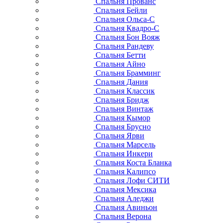
Спальня Прованс
Спальня Бейли
Спальня Ольса-С
Спальня Квадро-С
Спальня Бон Вояж
Спальня Рандеву
Спальня Бетти
Спальня Айно
Спальня Брамминг
Спальня Дания
Спальня Классик
Спальня Бридж
Спальня Винтаж
Спальня Кымор
Спальня Брусно
Спальня Ярви
Спальня Марсель
Спальня Инкери
Спальня Коста Бланка
Спальня Калипсо
Спальня Лофи СИТИ
Спальня Мексика
Спальня Аледжи
Спальня Авиньон
Спальня Верона