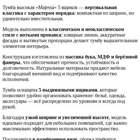
Тумба высокая «Majessa» 5 ящиков —
вертикальная
классика с характером порядка
: компактная по ширине, но
удивительно вместительная.
Модель выполнена в
классическом и неоклассическом
стиле с нотками прованса
: изящные линии, аккуратные
фасады и вытянутые пропорции делают тумбу выразительным
элементом интерьера.
Конструкция изготовлена из
массива бука, МДФ и берёзовой
фанеры
, что обеспечивает прочность, устойчивость и
долговечность. Натуральные материалы придают мебели
благородный внешний вид и подчёркивают качество
исполнения.
Тумба оснащена
5 выдвижными ящиками
, которые
позволяют удобно организовать хранение: бельё, одежда,
аксессуары — всё распределено по уровням и всегда под
рукой.
Благодаря
узкой ширине и увеличенной высоте
, модель
идеально подходит для небольших помещений, где важно
максимально эффективно использовать пространство.
Поставляется
в разобранном виде
, сборка требуется.