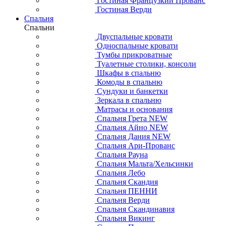
Гостиная Французкий Прованс
Гостиная Верди
Спальня
Спальни
Двуспальные кровати
Односпальные кровати
Тумбы прикроватные
Туалетные столики, консоли
Шкафы в спальню
Комоды в спальню
Сундуки и банкетки
Зеркала в спальню
Матрасы и основания
Спальня Грета NEW
Спальня Айно NEW
Спальня Дания NEW
Спальня Ари-Прованс
Спальня Рауна
Спальня Мальта/Хельсинки
Спальня Лебо
Спальня Скандия
Спальня ПЕННИ
Спальня Верди
Спальня Скандинавия
Спальня Викинг