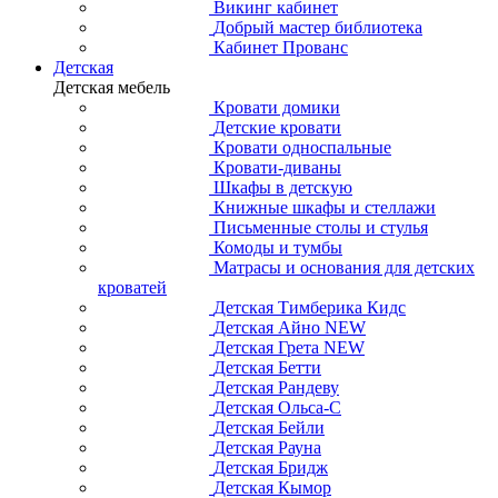
Викинг кабинет
Добрый мастер библиотека
Кабинет Прованс
Детская
Детская мебель
Кровати домики
Детские кровати
Кровати односпальные
Кровати-диваны
Шкафы в детскую
Книжные шкафы и стеллажи
Письменные столы и стулья
Комоды и тумбы
Матрасы и основания для детских
кроватей
Детская Тимберика Кидс
Детская Айно NEW
Детская Грета NEW
Детская Бетти
Детская Рандеву
Детская Ольса-С
Детская Бейли
Детская Рауна
Детская Бридж
Детская Кымор