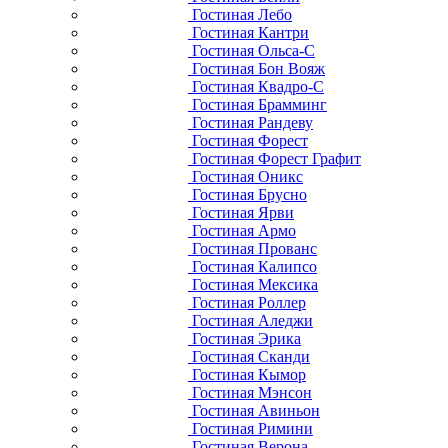
Гостиная Лебо
Гостиная Кантри
Гостиная Ольса-С
Гостиная Бон Вояж
Гостиная Квадро-С
Гостиная Брамминг
Гостиная Рандеву
Гостиная Форест
Гостиная Форест Графит
Гостиная Оникс
Гостиная Брусно
Гостиная Ярви
Гостиная Армо
Гостиная Прованс
Гостиная Калипсо
Гостиная Мексика
Гостиная Роллер
Гостиная Аледжи
Гостиная Эрика
Гостиная Сканди
Гостиная Кымор
Гостиная Мэнсон
Гостиная Авиньон
Гостиная Римини
Гостиная Верона