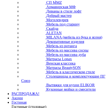
СП ММZ
Армавирская МФ
Диваны в стиле лофт
Добрый мастер
Могилевдрев
Мебель под старину
Скайда
ALETAN
MILANA (мебель из бука и ясеня)
Декоративные изделия
Мебель из ротанга
Мебель из массива сосны
Мебель из массива дуба
Матрасы Lonax
Венская классика
Матрасы BeautySON
Мебель в классическом стиле
Столешницы и комплектующие ПГ
Союз
Вытяжки для кухни ELIKOR
Кухонные мойки и смесители
РАСПРОДАЖА!
Акции
Гостиная
Гостиные (столовые)