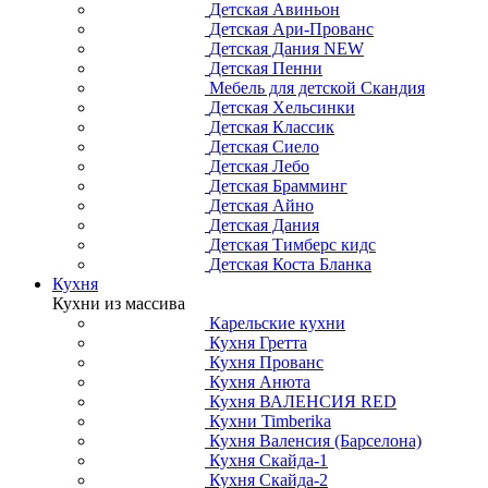
Детская Авиньон
Детская Ари-Прованс
Детская Дания NEW
Детская Пенни
Мебель для детской Скандия
Детская Хельсинки
Детская Классик
Детская Сиело
Детская Лебо
Детская Брамминг
Детская Айно
Детская Дания
Детская Тимберс кидс
Детская Коста Бланка
Кухня
Кухни из массива
Карельские кухни
Кухня Гретта
Кухня Прованс
Кухня Анюта
Кухня ВАЛЕНСИЯ RED
Кухни Timberika
Кухня Валенсия (Барселона)
Кухня Скайда-1
Кухня Скайда-2