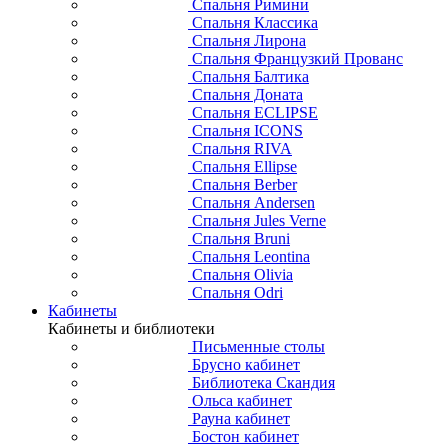
Спальня Римини
Спальня Классика
Спальня Лирона
Спальня Французкий Прованс
Спальня Балтика
Спальня Доната
Спальня ECLIPSE
Спальня ICONS
Спальня RIVA
Спальня Ellipse
Спальня Berber
Спальня Andersen
Спальня Jules Verne
Спальня Bruni
Спальня Leontina
Спальня Olivia
Спальня Odri
Кабинеты
Кабинеты и библиотеки
Письменные столы
Брусно кабинет
Библиотека Скандия
Ольса кабинет
Рауна кабинет
Бостон кабинет