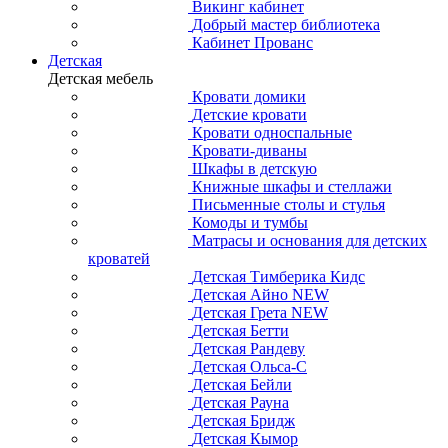
Викинг кабинет
Добрый мастер библиотека
Кабинет Прованс
Детская
Детская мебель
Кровати домики
Детские кровати
Кровати односпальные
Кровати-диваны
Шкафы в детскую
Книжные шкафы и стеллажи
Письменные столы и стулья
Комоды и тумбы
Матрасы и основания для детских
кроватей
Детская Тимберика Кидс
Детская Айно NEW
Детская Грета NEW
Детская Бетти
Детская Рандеву
Детская Ольса-С
Детская Бейли
Детская Рауна
Детская Бридж
Детская Кымор