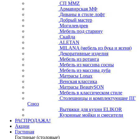
СП ММZ
Армавирская МФ
Диваны в стиле лофт
Добрый мастер
Могилевдрев
Мебель под старину
Скайда
ALETAN
MILANA (мебель из бука и ясеня)
Декоративные изделия
Мебель из ротанга
Мебель из массива сосны
Мебель из массива дуба
Матрасы Lonax
Венская классика
Матрасы BeautySON
Мебель в классическом стиле
Столешницы и комплектующие ПГ
Союз
Вытяжки для кухни ELIKOR
Кухонные мойки и смесители
РАСПРОДАЖА!
Акции
Гостиная
Гостиные (столовые)