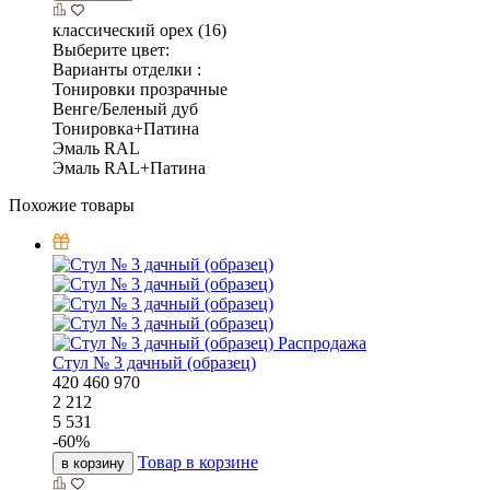
классический орех (16)
Выберите цвет:
Варианты отделки :
Тонировки прозрачные
Венге/Беленый дуб
Тонировка+Патина
Эмаль RAL
Эмаль RAL+Патина
Похожие товары
Распродажа
Стул № 3 дачный (образец)
420
460
970
2 212
5 531
-
60
%
Товар в корзине
в корзину