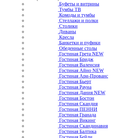
Буфеты и витрины
Тумбы ТВ
Комоды и тумбы
Стеллажи и полки
Столики
Диваны
Кресла
Банкетки и пуфики
Обеденные столы
Гостиная Грета NEW
Гостиная Бридж
Гостиная Валенсия
Гостиная Айно NEW
Гостиная Ари-Прованс
Гостиная Бьерт
Гостиная Рауна
Гостиная Дания NEW
Гостиная Бостон
Гостиная Скандия
Гостиная ПЕННИ
Гостиная Гранада
Гостиная Викинг
Гостиная Скандинавия
Гостиная Балтика
Гостиная Бейли