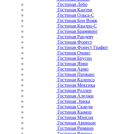
Гостиная Лебо
Гостиная Кантри
Гостиная Ольса-С
Гостиная Бон Вояж
Гостиная Квадро-С
Гостиная Брамминг
Гостиная Рандеву
Гостиная Форест
Гостиная Форест Графит
Гостиная Оникс
Гостиная Брусно
Гостиная Ярви
Гостиная Армо
Гостиная Прованс
Гостиная Калипсо
Гостиная Мексика
Гостиная Роллер
Гостиная Аледжи
Гостиная Эрика
Гостиная Сканди
Гостиная Кымор
Гостиная Мэнсон
Гостиная Авиньон
Гостиная Римини
Гостиная Верона