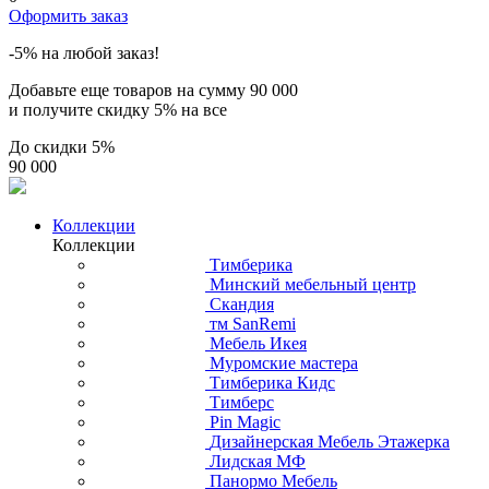
Оформить заказ
-5% на любой заказ!
Добавьте еще товаров на сумму
90 000
и получите скидку
5% на все
До скидки
5%
90 000
Коллекции
Коллекции
Тимберика
Минский мебельный центр
Скандия
тм SanRemi
Мебель Икея
Муромские мастера
Тимберика Кидс
Тимберс
Pin Magic
Дизайнерская Мебель Этажерка
Лидская МФ
Панормо Мебель