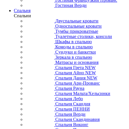
Гостиная Французкий Прованс
Гостиная Верди
Спальня
Спальни
Двуспальные кровати
Односпальные кровати
Тумбы прикроватные
Туалетные столики, консоли
Шкафы в спальню
Комоды в спальню
Сундуки и банкетки
Зеркала в спальню
Матрасы и основания
Спальня Грета NEW
Спальня Айно NEW
Спальня Дания NEW
Спальня Ари-Прованс
Спальня Рауна
Спальня Мальта/Хельсинки
Спальня Лебо
Спальня Скандия
Спальня ПЕННИ
Спальня Верди
Спальня Скандинавия
Спальня Викинг