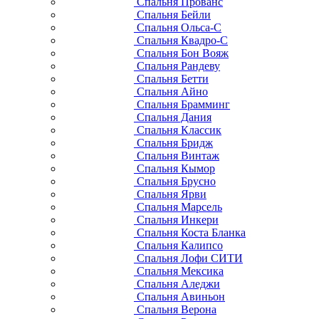
Спальня Прованс
Спальня Бейли
Спальня Ольса-С
Спальня Квадро-С
Спальня Бон Вояж
Спальня Рандеву
Спальня Бетти
Спальня Айно
Спальня Брамминг
Спальня Дания
Спальня Классик
Спальня Бридж
Спальня Винтаж
Спальня Кымор
Спальня Брусно
Спальня Ярви
Спальня Марсель
Спальня Инкери
Спальня Коста Бланка
Спальня Калипсо
Спальня Лофи СИТИ
Спальня Мексика
Спальня Аледжи
Спальня Авиньон
Спальня Верона