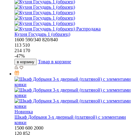
Распродажа
Кухня Государь 1 (образец)
1600
590/340
820/840
113 510
214 170
-
47
%
Товар в корзине
в корзину
Новинка
Шкаф Добрыня 3-х дверный (платяной) с элементами
ковки
1500
600
2000
120 852