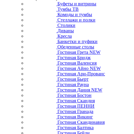
Буфеты и витрины
Тумбы ТВ
Комоды и тумбы
Стеллажи и полки
Столики
Диваны
Кресла
Банкетки и пуфики
Обеденные столы
Гостиная Грета NEW
Гостиная Бридж
Гостиная Валенсия
Гостиная Айно NEW
Гостиная Ари-Прованс
Гостиная Бьерт
Гостиная Рауна
Гостиная Дания NEW
Гостиная Бостон
Гостиная Скандия
Гостиная ПЕННИ
Гостиная Гранада
Гостиная Викинг
Гостиная Скандинавия
Гостиная Балтика
Гостиная Бейли