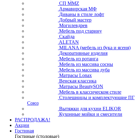
СП ММZ
Армавирская МФ
Диваны в стиле лофт
Добрый мастер
Могилевдрев
Мебель под старину
Скайда
ALETAN
MILANA (мебель из бука и ясеня)
Декоративные изделия
Мебель из ротанга
Мебель из массива сосны
Мебель из массива дуба
Матрасы Lonax
Венская классика
Матрасы BeautySON
Мебель в классическом стиле
Столешницы и комплектующие ПГ
Союз
Вытяжки для кухни ELIKOR
Кухонные мойки и смесители
РАСПРОДАЖА!
Акции
Гостиная
Гостиные (столовые)