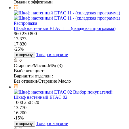
Эмали с эффектами
Распродажа
Шкаф настенный ETAC 11 - (складская программа)
960
230
800
13 373
17 830
-
25
%
Товар в корзине
в корзину
Старение/Масло-Мёд (3)
Выберите цвет:
Варианты отделки :
Без отделки/Старение Масло
Выбор покупателей
Шкаф настенный ETAC 02
1000
250
520
13 770
16 200
-
15
%
Товар в корзине
в корзину