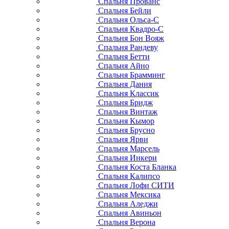
Спальня Прованс
Спальня Бейли
Спальня Ольса-С
Спальня Квадро-С
Спальня Бон Вояж
Спальня Рандеву
Спальня Бетти
Спальня Айно
Спальня Брамминг
Спальня Дания
Спальня Классик
Спальня Бридж
Спальня Винтаж
Спальня Кымор
Спальня Брусно
Спальня Ярви
Спальня Марсель
Спальня Инкери
Спальня Коста Бланка
Спальня Калипсо
Спальня Лофи СИТИ
Спальня Мексика
Спальня Аледжи
Спальня Авиньон
Спальня Верона