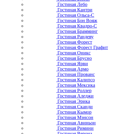
Гостиная Лебо
Гостиная Кантри
Гостиная Ольса-С
Гостиная Бон Вояж
Гостиная Квадро-С
Гостиная Брамминг
Гостиная Рандеву
Гостиная Форест
Гостиная Форест Графит
Гостиная Оникс
Гостиная Брусно
Гостиная Ярви
Гостиная Армо
Гостиная Прованс
Гостиная Калипсо
Гостиная Мексика
Гостиная Роллер
Гостиная Аледжи
Гостиная Эрика
Гостиная Сканди
Гостиная Кымор
Гостиная Мэнсон
Гостиная Авиньон
Гостиная Римини
Гостиная Верона