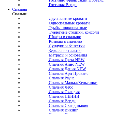
Гостиная Французкий Прованс
Гостиная Верди
Спальня
Спальни
Двуспальные кровати
Односпальные кровати
Тумбы прикроватные
Туалетные столики, консоли
Шкафы в спальню
Комоды в спальню
Сундуки и банкетки
Зеркала в спальню
Матрасы и основания
Спальня Грета NEW
Спальня Айно NEW
Спальня Дания NEW
Спальня Ари-Прованс
Спальня Рауна
Спальня Мальта/Хельсинки
Спальня Лебо
Спальня Скандия
Спальня ПЕННИ
Спальня Верди
Спальня Скандинавия
Спальня Викинг