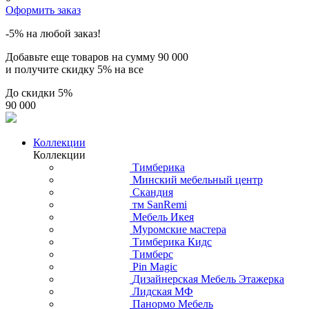
Оформить заказ
-5% на любой заказ!
Добавьте еще товаров на сумму
90 000
и получите скидку
5% на все
До скидки
5%
90 000
Коллекции
Коллекции
Тимберика
Минский мебельный центр
Скандия
тм SanRemi
Мебель Икея
Муромские мастера
Тимберика Кидс
Тимберс
Pin Magic
Дизайнерская Мебель Этажерка
Лидская МФ
Панормо Мебель