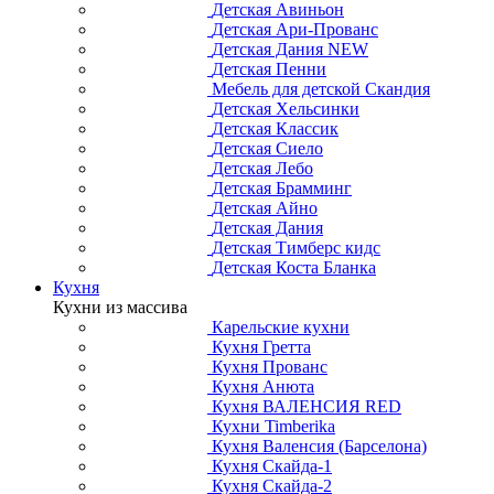
Детская Авиньон
Детская Ари-Прованс
Детская Дания NEW
Детская Пенни
Мебель для детской Скандия
Детская Хельсинки
Детская Классик
Детская Сиело
Детская Лебо
Детская Брамминг
Детская Айно
Детская Дания
Детская Тимберс кидс
Детская Коста Бланка
Кухня
Кухни из массива
Карельские кухни
Кухня Гретта
Кухня Прованс
Кухня Анюта
Кухня ВАЛЕНСИЯ RED
Кухни Timberika
Кухня Валенсия (Барселона)
Кухня Скайда-1
Кухня Скайда-2