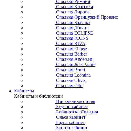
Спальня Римини
Спальня Классика
Спальня Лирона
Спальня Французкий Прованс
Спальня Балтика
Спальня Доната
Спальня ECLIPSE
Спальня ICONS
Спальня RIVA
Спальня Ellipse
Спальня Berber
Спальня Andersen
Спальня Jules Verne
Спальня Bruni
Спальня Leontina
Спальня Olivia
Спальня Odri
Кабинеты
Кабинеты и библиотеки
Письменные столы
Брусно кабинет
Библиотека Скандия
Ольса кабинет
Рауна кабинет
Бостон кабинет