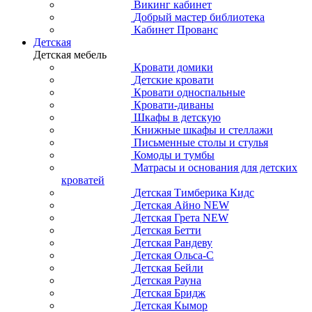
Викинг кабинет
Добрый мастер библиотека
Кабинет Прованс
Детская
Детская мебель
Кровати домики
Детские кровати
Кровати односпальные
Кровати-диваны
Шкафы в детскую
Книжные шкафы и стеллажи
Письменные столы и стулья
Комоды и тумбы
Матрасы и основания для детских
кроватей
Детская Тимберика Кидс
Детская Айно NEW
Детская Грета NEW
Детская Бетти
Детская Рандеву
Детская Ольса-С
Детская Бейли
Детская Рауна
Детская Бридж
Детская Кымор