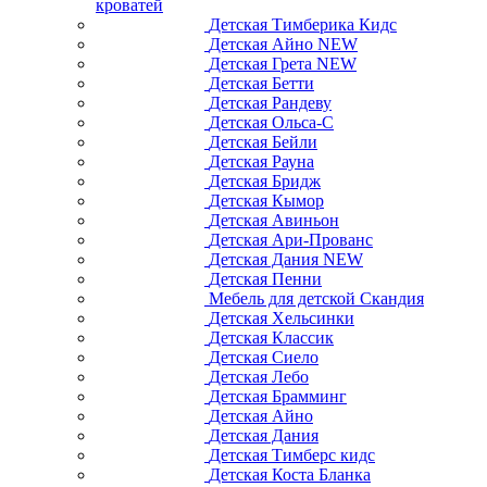
кроватей
Детская Тимберика Кидс
Детская Айно NEW
Детская Грета NEW
Детская Бетти
Детская Рандеву
Детская Ольса-С
Детская Бейли
Детская Рауна
Детская Бридж
Детская Кымор
Детская Авиньон
Детская Ари-Прованс
Детская Дания NEW
Детская Пенни
Мебель для детской Скандия
Детская Хельсинки
Детская Классик
Детская Сиело
Детская Лебо
Детская Брамминг
Детская Айно
Детская Дания
Детская Тимберс кидс
Детская Коста Бланка