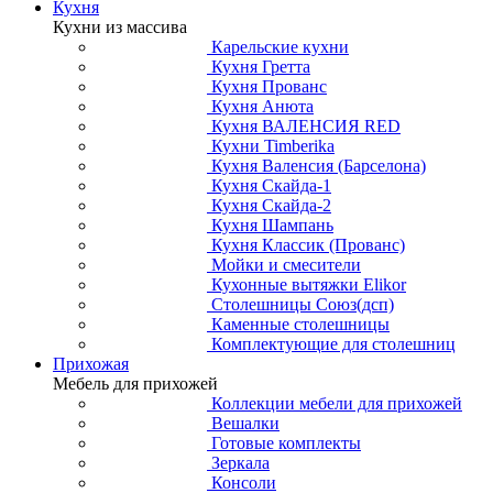
Кухня
Кухни из массива
Карельские кухни
Кухня Гретта
Кухня Прованс
Кухня Анюта
Кухня ВАЛЕНСИЯ RED
Кухни Timberika
Кухня Валенсия (Барселона)
Кухня Скайда-1
Кухня Скайда-2
Кухня Шампань
Кухня Классик (Прованс)
Мойки и смесители
Кухонные вытяжки Elikor
Столешницы Союз(дсп)
Каменные столешницы
Комплектующие для столешниц
Прихожая
Мебель для прихожей
Коллекции мебели для прихожей
Вешалки
Готовые комплекты
Зеркала
Консоли