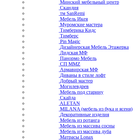
Минский мебельный центр
Скандия
тм SanRemi
Мебель Икея
Муромские мастера
Тимберика Кидс
Тимберс
Pin Magic
Дизайнерская Мебель Этажерка
Лидская МФ
Панормо Мебель
СП ММZ
Армавирская МФ
Диваны в стиле лофт
Добрый мастер
Могилевдрев
Мебель под старину
Скайда
ALETAN
MILANA (мебель из бука и ясеня)
Декоративные изделия
Мебель из ротанга
Мебель из массива сосны
Мебель из массива дуба
Матрасы Lonax