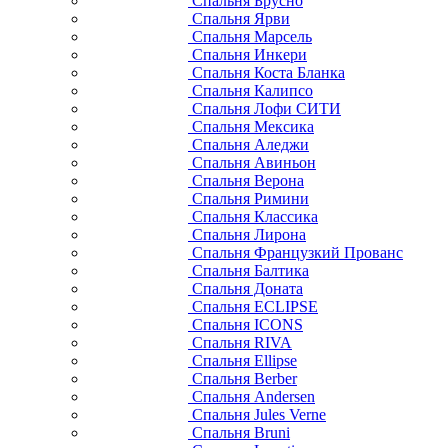
Спальня Брусно
Спальня Ярви
Спальня Марсель
Спальня Инкери
Спальня Коста Бланка
Спальня Калипсо
Спальня Лофи СИТИ
Спальня Мексика
Спальня Аледжи
Спальня Авиньон
Спальня Верона
Спальня Римини
Спальня Классика
Спальня Лирона
Спальня Французкий Прованс
Спальня Балтика
Спальня Доната
Спальня ECLIPSE
Спальня ICONS
Спальня RIVA
Спальня Ellipse
Спальня Berber
Спальня Andersen
Спальня Jules Verne
Спальня Bruni