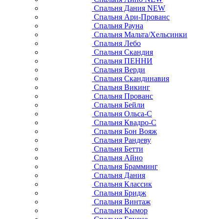
Спальня Дания NEW
Спальня Ари-Прованс
Спальня Рауна
Спальня Мальта/Хельсинки
Спальня Лебо
Спальня Скандия
Спальня ПЕННИ
Спальня Верди
Спальня Скандинавия
Спальня Викинг
Спальня Прованс
Спальня Бейли
Спальня Ольса-С
Спальня Квадро-С
Спальня Бон Вояж
Спальня Рандеву
Спальня Бетти
Спальня Айно
Спальня Брамминг
Спальня Дания
Спальня Классик
Спальня Бридж
Спальня Винтаж
Спальня Кымор