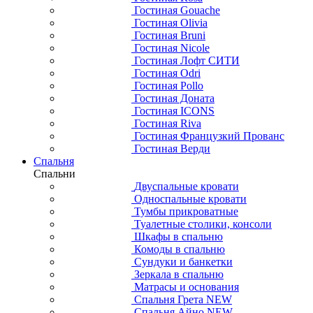
Гостиная Gouache
Гостиная Olivia
Гостиная Bruni
Гостиная Nicole
Гостиная Лофт СИТИ
Гостиная Odri
Гостиная Pollo
Гостиная Доната
Гостиная ICONS
Гостиная Riva
Гостиная Французкий Прованс
Гостиная Верди
Спальня
Спальни
Двуспальные кровати
Односпальные кровати
Тумбы прикроватные
Туалетные столики, консоли
Шкафы в спальню
Комоды в спальню
Сундуки и банкетки
Зеркала в спальню
Матрасы и основания
Спальня Грета NEW
Спальня Айно NEW