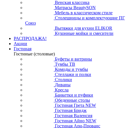
Венская классика
Матрасы BeautySON
Мебель в классическом стиле
Столешницы и комплектующие ПГ
Союз
Вытяжки для кухни ELIKOR
Кухонные мойки и смесители
РАСПРОДАЖА!
Акции
Гостиная
Гостиные (столовые)
Буфеты и витрины
Тумбы ТВ
Комоды и тумбы
Стеллажи и полки
Столики
Диваны
Кресла
Банкетки и пуфики
Обеденные столы
Гостиная Грета NEW
Гостиная Бридж
Гостиная Валенсия
Гостиная Айно NEW
Гостиная Ари-Прованс