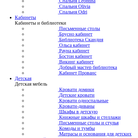
Спальня Leontina
Спальня Olivia
Спальня Odri
Кабинеты
Кабинеты и библиотеки
Письменные столы
Брусно кабинет
Библиотека Скандия
Ольса кабинет
Рауна кабинет
Бостон кабинет
Викинг кабинет
Добрый мастер библиотека
Кабинет Прованс
Детская
Детская мебель
Кровати домики
Детские кровати
Кровати односпальные
Кровати-диваны
Шкафы в детскую
Книжные шкафы и стеллажи
Письменные столы и стулья
Комоды и тумбы
Матрасы и основания для детских