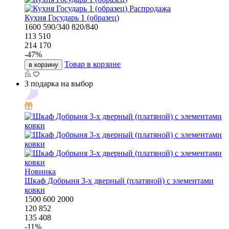
Распродажа
Кухня Государь 1 (образец)
1600
590/340
820/840
113 510
214 170
-
47
%
Товар в корзине
в корзину
3 подарка на выбор
Новинка
Шкаф Добрыня 3-х дверный (платяной) с элементами
ковки
1500
600
2000
120 852
135 408
-
11
%