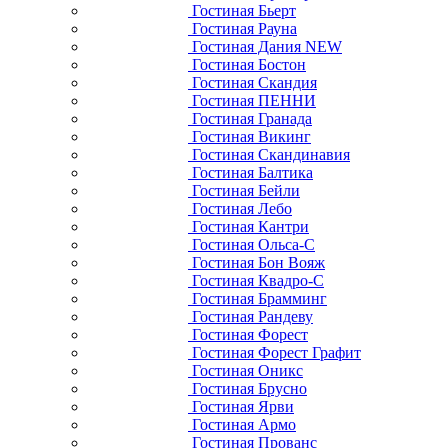
Гостиная Бьерт
Гостиная Рауна
Гостиная Дания NEW
Гостиная Бостон
Гостиная Скандия
Гостиная ПЕННИ
Гостиная Гранада
Гостиная Викинг
Гостиная Скандинавия
Гостиная Балтика
Гостиная Бейли
Гостиная Лебо
Гостиная Кантри
Гостиная Ольса-С
Гостиная Бон Вояж
Гостиная Квадро-С
Гостиная Брамминг
Гостиная Рандеву
Гостиная Форест
Гостиная Форест Графит
Гостиная Оникс
Гостиная Брусно
Гостиная Ярви
Гостиная Армо
Гостиная Прованс